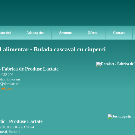
expozitii
Adauga site
Anunturi
Oferta
Contact
 alimentar - Rulada cascaval cu ciuperci
- Fabrica de Produse Lactate
 032 206
hoi, Botosani
e@dorolact.ro
rolact.ro
stic - Produse Lactate
2501085 / 0722/378674
esti, Sector 2