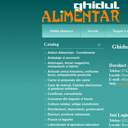
Ghidul alimentar
Servicii
Targuri si 
Catalog
Ghidul
Aditivi Alimentari - Condimente
Ambalaje si accesorii
Amenajari, dotari magazine,
Dorolact 
restaurante si fabrici
Telefon:
0742
Articole unica folosinta, uniforme
lucru, echipamente protectie
Locatie:
Doro
E-mail:
offic
Carne si preparate din carne
Web:
www.do
Case de marcat, Cantare electronice
si produse software
Certificari, consultanta
Conserve din legume si fructe
Cultura solului, utilaje zootehnice
Distribuitori, importatori, producatori
Dulciuri, produse zaharoase
Josi Logi
Fructe si legume
Telefon:
021/
Laboratoare si aparatura laborator
Locatie:
Bucur