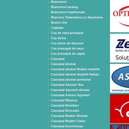
Branzeturi
Branzeturi analog
Branzeturi traditionale
Branzica Taraneasca cu Smantana
Bueno Unt
Cagliata
Cas de vaca proaspat
Caş dulce
Cas dulce de Ibanesti
Cas praospat de vaca
Cas proaspat de capra
Cascaval
Cascaval afumat
Cascaval afumat Bradut impletit
Cascaval afumat impletit Harlau
Cascaval afumat portionat
Cascaval Afumat Vrac
Cascaval Apuseni afumat
Cascaval Ariesul Agrolact
Cascaval Blasova
Cascaval Bomilact
Cascaval Botosani
Cascaval Bradet Afumat
Cascaval Bradet Clasic
Cascaval bucovinean