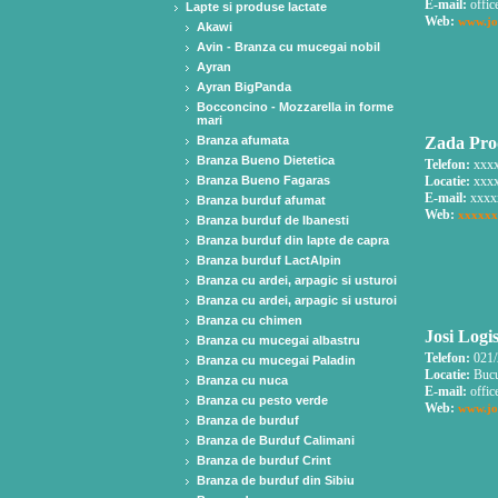
E-mail:
offic
Lapte si produse lactate
Web:
www.jo
Akawi
Avin - Branza cu mucegai nobil
Ayran
Ayran BigPanda
Bocconcino - Mozzarella in forme
mari
Branza afumata
Zada Pro
Branza Bueno Dietetica
Telefon:
xxxx
Branza Bueno Fagaras
Locatie:
xxxx
E-mail:
xxxx
Branza burduf afumat
Web:
xxxxxx
Branza burduf de Ibanesti
Branza burduf din lapte de capra
Branza burduf LactAlpin
Branza cu ardei, arpagic si usturoi
Branza cu ardei, arpagic si usturoi
Branza cu chimen
Josi Logis
Branza cu mucegai albastru
Telefon:
021/
Branza cu mucegai Paladin
Locatie:
Bucur
Branza cu nuca
E-mail:
offic
Branza cu pesto verde
Web:
www.jo
Branza de burduf
Branza de Burduf Calimani
Branza de burduf Crint
Branza de burduf din Sibiu