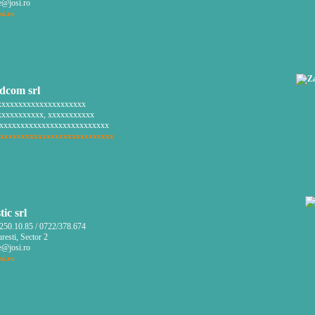
e@josi.ro
si.ro
dcom srl
xxxxxxxxxxxxxxxxxxxx
xxxxxxxxxx, xxxxxxxxxxx
xxxxxxxxxxxxxxxxxxxxxxxxxx
xxxxxxxxxxxxxxxxxxxxxxxxxxx
tic srl
250.10.85 / 0722/378.674
esti, Sector 2
e@josi.ro
si.ro