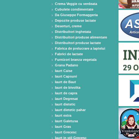
Crema Veggie cu verdeata
Cubulete condimentate
Da Giuseppe Formaggeria
Depozite produse lactate
Deserturi, creme
Distribuitori inghetata
Distribuitori produse alimentare
Distribuitori produse lactate
Fabrica de prelucrare a laptelui
Fabrici de lactate
Furnizori branza vegetala
Grana Padano
Iaurt Caise
Iaurt Capsuni
Iaurt de Baut
Iaurt de bivolita
Iaurt de capra
Iaurt Degresat
Iaurt dietetic
Iaurt dietetic pahar
Iaurt extra
Iaurt Galetusa
Iaurt Gras
Iaurt Grecesc
Iaurt in stil Grecesc