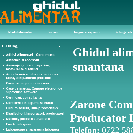
Ghidul alimentar
Servicii
Targuri si expozitii
Adauga site
Catalog
Ghidul alim
Aditivi Alimentari - Condimente
Ambalaje si accesorii
smantana
Amenajari, dotari magazine,
restaurante si fabrici
Articole unica folosinta, uniforme
lucru, echipamente protectie
Carne si preparate din carne
Case de marcat, Cantare electronice
si produse software
Certificari, consultanta
Zarone Comi
Conserve din legume si fructe
Cultura solului, utilaje zootehnice
Producator 
Distribuitori, importatori, producatori
Dulciuri, produse zaharoase
Fructe si legume
Telefon:
0722 58
Laboratoare si aparatura laborator