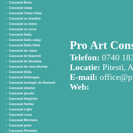
Cascaval Buric
Cascaval calup
Cascaval Clasic feliat
Cascaval cu masline
Cascaval cu miere
Cascaval cu nuca
Cascaval Dalia
Cascaval Dalia calup
Pro Art Cons
Cascaval Dalia feliat
Cascaval de capra
Telefon:
0740 18
Cascaval de Ibanesti
Cascaval de Suceava
Locatie:
Pitesti, 
Cascaval de vaca afumat
Cascaval Delia
E-mail:
office@pr
Cascaval Dobrogea
Cascaval ecologic de Ibanesti
Web:
Cascaval edamer
Cascaval gouda
Cascaval Harghita
Cascaval Harlau
Cascaval Light
Cascaval Luna
Cascaval Montana
Cascaval pane
Cascaval Penteleu