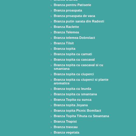
Branza pentru Patiserie
Branza proaspata
Branza proaspata de vaca
Branza putin sarata din Radesti
Branza Raclette
Branza Telemea
Branza telemea Dobrolact
Branza Tilsit
Branza topita
Branza topita cu carnati
Branza topita cu cascaval
Branza topita cu cascaval si cu
smantana
Branza topita cu ciuperci
Branza topita cu ciuperci si plante
aromatice
Branza topita cu leurda
Branza topita cu smantana
Branza Topita cu sunca
Branza topita Joyana
Branza topita Picnic Bomilact
Branza Topita Tihuta cu Smantana
Branza Trapist
Branza trascau
Branza vegetala