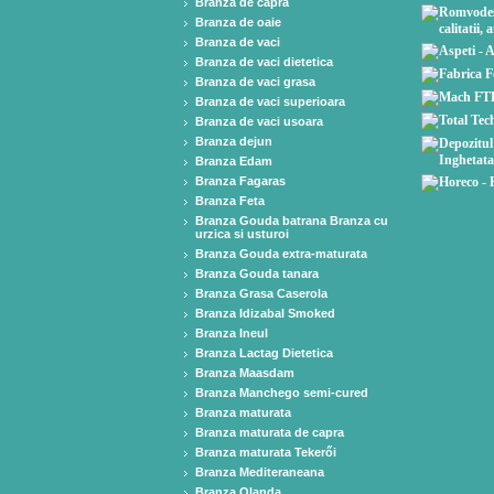
Branza de capra
Branza de oaie
Branza de vaci
Branza de vaci dietetica
Branza de vaci grasa
Branza de vaci superioara
Branza de vaci usoara
Branza dejun
Branza Edam
Branza Fagaras
Branza Feta
Branza Gouda batrana Branza cu
urzica si usturoi
Branza Gouda extra-maturata
Branza Gouda tanara
Branza Grasa Caserola
Branza Idizabal Smoked
Branza Ineul
Branza Lactag Dietetica
Branza Maasdam
Branza Manchego semi-cured
Branza maturata
Branza maturata de capra
Branza maturata Tekerői
Branza Mediteraneana
Branza Olanda