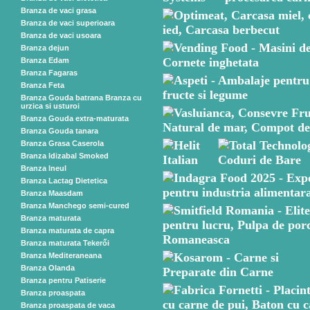
Branza de vaci grasa
Branza de vaci superioara
Branza de vaci usoara
Branza dejun
Branza Edam
Branza Fagaras
Branza Feta
Branza Gouda batrana Branza cu
urzica si usturoi
Branza Gouda extra-maturata
Branza Gouda tanara
Branza Grasa Caserola
Branza Idizabal Smoked
Branza Ineul
Branza Lactag Dietetica
Branza Maasdam
Branza Manchego semi-cured
Branza maturata
Branza maturata de capra
Branza maturata Tekerői
Branza Mediteraneana
Branza Olanda
Branza pentru Patiserie
Branza proaspata
Branza proaspata de vaca