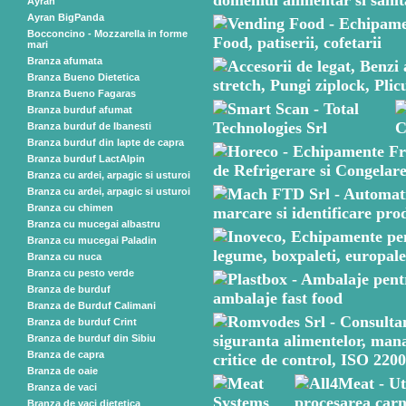
Ayran
Ayran BigPanda
Bocconcino - Mozzarella in forme
mari
Branza afumata
Branza Bueno Dietetica
Branza Bueno Fagaras
Branza burduf afumat
Branza burduf de Ibanesti
Branza burduf din lapte de capra
Branza burduf LactAlpin
Branza cu ardei, arpagic si usturoi
Branza cu ardei, arpagic si usturoi
Branza cu chimen
Branza cu mucegai albastru
Branza cu mucegai Paladin
Branza cu nuca
Branza cu pesto verde
Branza de burduf
Branza de Burduf Calimani
Branza de burduf Crint
Branza de burduf din Sibiu
Branza de capra
Branza de oaie
Branza de vaci
Branza de vaci dietetica