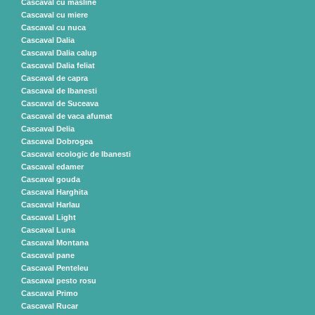
Cascaval cu masline
Cascaval cu miere
Cascaval cu nuca
Cascaval Dalia
Cascaval Dalia calup
Cascaval Dalia feliat
Cascaval de capra
Cascaval de Ibanesti
Cascaval de Suceava
Cascaval de vaca afumat
Cascaval Delia
Cascaval Dobrogea
Cascaval ecologic de Ibanesti
Cascaval edamer
Cascaval gouda
Cascaval Harghita
Cascaval Harlau
Cascaval Light
Cascaval Luna
Cascaval Montana
Cascaval pane
Cascaval Penteleu
Cascaval pesto rosu
Cascaval Primo
Cascaval Rucar