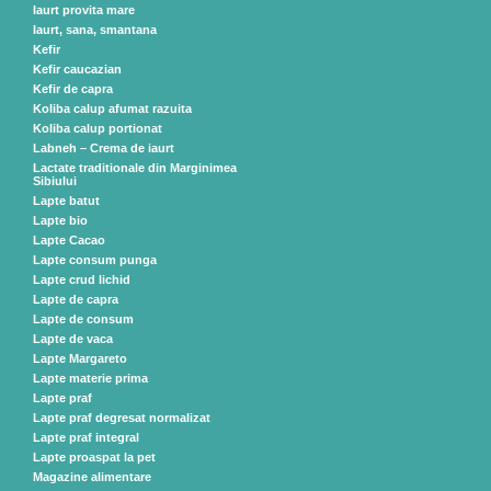
Iaurt provita mare
Iaurt, sana, smantana
Kefir
Kefir caucazian
Kefir de capra
Koliba calup afumat razuita
Koliba calup portionat
Labneh – Crema de iaurt
Lactate traditionale din Marginimea
Sibiului
Lapte batut
Lapte bio
Lapte Cacao
Lapte consum punga
Lapte crud lichid
Lapte de capra
Lapte de consum
Lapte de vaca
Lapte Margareto
Lapte materie prima
Lapte praf
Lapte praf degresat normalizat
Lapte praf integral
Lapte proaspat la pet
Magazine alimentare