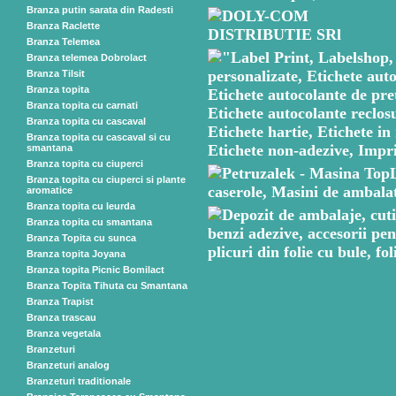
Branza putin sarata din Radesti
Branza Raclette
Branza Telemea
Branza telemea Dobrolact
Branza Tilsit
Branza topita
Branza topita cu carnati
Branza topita cu cascaval
Branza topita cu cascaval si cu
smantana
Branza topita cu ciuperci
Branza topita cu ciuperci si plante
aromatice
Branza topita cu leurda
Branza topita cu smantana
Branza Topita cu sunca
Branza topita Joyana
Branza topita Picnic Bomilact
Branza Topita Tihuta cu Smantana
Branza Trapist
Branza trascau
Branza vegetala
Branzeturi
Branzeturi analog
Branzeturi traditionale