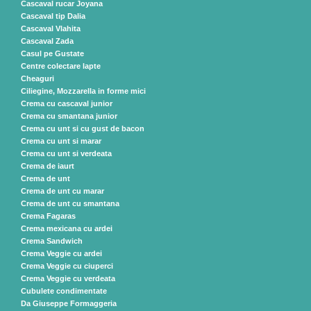
Cascaval rucar Joyana
Cascaval tip Dalia
Cascaval Vlahita
Cascaval Zada
Casul pe Gustate
Centre colectare lapte
Cheaguri
Ciliegine, Mozzarella in forme mici
Crema cu cascaval junior
Crema cu smantana junior
Crema cu unt si cu gust de bacon
Crema cu unt si marar
Crema cu unt si verdeata
Crema de iaurt
Crema de unt
Crema de unt cu marar
Crema de unt cu smantana
Crema Fagaras
Crema mexicana cu ardei
Crema Sandwich
Crema Veggie cu ardei
Crema Veggie cu ciuperci
Crema Veggie cu verdeata
Cubulete condimentate
Da Giuseppe Formaggeria