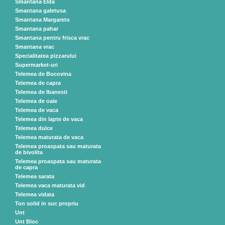
Smantana Elda
Smantana galetusa
Smantana Margareto
Smantana pahar
Smantana pentru frisca vrac
Smantana vrac
Specialitatea pizzarului
Supermarket-uri
Telemea de Bucovina
Telemea de capra
Telemea de Ibanesti
Telemea de oaie
Telemea de vaca
Telemea din lapte de vaca
Telemea dulce
Telemea maturata de vaca
Telemea proaspata sau maturata
de bivolita
Telemea proaspata sau maturata
de capra
Telemea sarata
Telemea vaca maturata vid
Telemea vidata
Ton solid in suc propriu
Unt
Unt Bloc