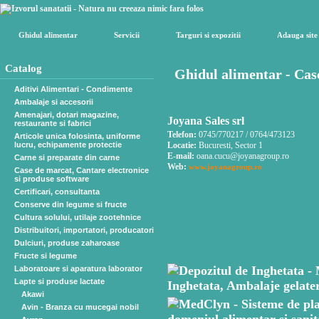
Ghidul alimentar
Servicii
Targuri si expozitii
Adauga site
Catalog
Ghidul alimentar - Cas
Aditivi Alimentari - Condimente
Ambalaje si accesorii
Amenajari, dotari magazine,
Joyana Sales srl
restaurante si fabrici
Telefon:
0745/770217 / 0764/473123
Articole unica folosinta, uniforme
lucru, echipamente protectie
Locatie:
Bucuresti, Sector 1
E-mail:
oana.cucu@joyanagroup.ro
Carne si preparate din carne
Web:
www.joyanagroup.ro
Case de marcat, Cantare electronice
si produse software
Certificari, consultanta
Conserve din legume si fructe
Cultura solului, utilaje zootehnice
Distribuitori, importatori, producatori
Dulciuri, produse zaharoase
Fructe si legume
Laboratoare si aparatura laborator
Lapte si produse lactate
Akawi
Avin - Branza cu mucegai nobil