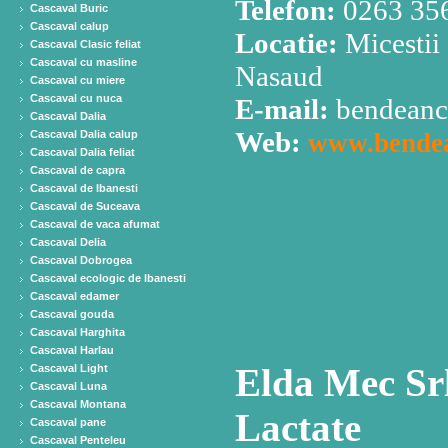
Telefon:
0263 356
Cascaval Buric
Cascaval calup
Locatie:
Micestii 
Cascaval Clasic feliat
Cascaval cu masline
Nasaud
Cascaval cu miere
Cascaval cu nuca
E-mail:
bendeanc
Cascaval Dalia
Web:
Cascaval Dalia calup
www.bendea
Cascaval Dalia feliat
Cascaval de capra
Cascaval de Ibanesti
Cascaval de Suceava
Cascaval de vaca afumat
Cascaval Delia
Cascaval Dobrogea
Cascaval ecologic de Ibanesti
Cascaval edamer
Cascaval gouda
Cascaval Harghita
Cascaval Harlau
Elda Mec Srl
Cascaval Light
Cascaval Luna
Cascaval Montana
Lactate
Cascaval pane
Cascaval Penteleu