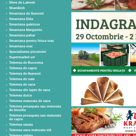
Sfere de Labneh
Shanlkish
Smantana de Ibanesti
Smantana Elda
Smantana galetusa
Smantana Margareto
Smantana pahar
Smantana pentru frisca vrac
Smantana vrac
Specialitatea pizzarului
Supermarket-uri
Telemea de Bucovina
Telemea de capra
Telemea de Ibanesti
Telemea de oaie
Telemea de vaca
Telemea din lapte de vaca
Telemea dulce
Telemea maturata de vaca
Telemea proaspata sau maturata
de bivolita
Telemea proaspata sau maturata
de capra
Telemea sarata
Telemea vaca maturata vid
Telemea vidata