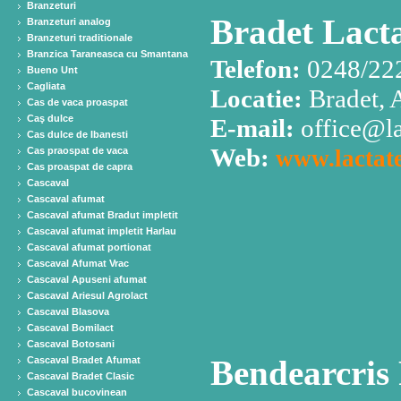
Branzeturi
Bradet Lact
Branzeturi analog
Branzeturi traditionale
Branzica Taraneasca cu Smantana
Telefon:
0248/22
Bueno Unt
Cagliata
Locatie:
Bradet, 
Cas de vaca proaspat
Caş dulce
E-mail:
office@la
Cas dulce de Ibanesti
Web:
Cas praospat de vaca
www.lactate
Cas proaspat de capra
Cascaval
Cascaval afumat
Cascaval afumat Bradut impletit
Cascaval afumat impletit Harlau
Cascaval afumat portionat
Cascaval Afumat Vrac
Cascaval Apuseni afumat
Cascaval Ariesul Agrolact
Cascaval Blasova
Cascaval Bomilact
Cascaval Botosani
Bendearcris
Cascaval Bradet Afumat
Cascaval Bradet Clasic
Cascaval bucovinean