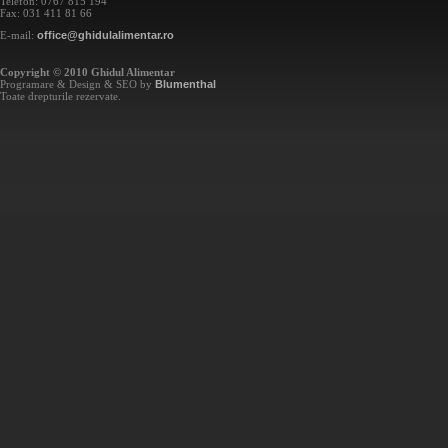
Telefon: 0767 815 194
Fax: 031 411 81 66
E-mail:
office@ghidulalimentar.ro
Copyright © 2010 Ghidul Alimentar
Programare & Design & SEO by
Blumenthal
Toate drepturile rezervate.