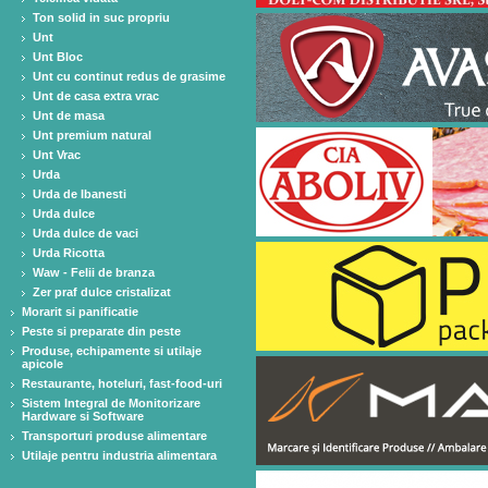
Ton solid in suc propriu
Unt
Unt Bloc
Unt cu continut redus de grasime
Unt de casa extra vrac
Unt de masa
Unt premium natural
Unt Vrac
Urda
Urda de Ibanesti
Urda dulce
Urda dulce de vaci
Urda Ricotta
Waw - Felii de branza
Zer praf dulce cristalizat
Morarit si panificatie
Peste si preparate din peste
Produse, echipamente si utilaje
apicole
Restaurante, hoteluri, fast-food-uri
Sistem Integral de Monitorizare
Hardware si Software
Transporturi produse alimentare
Utilaje pentru industria alimentara