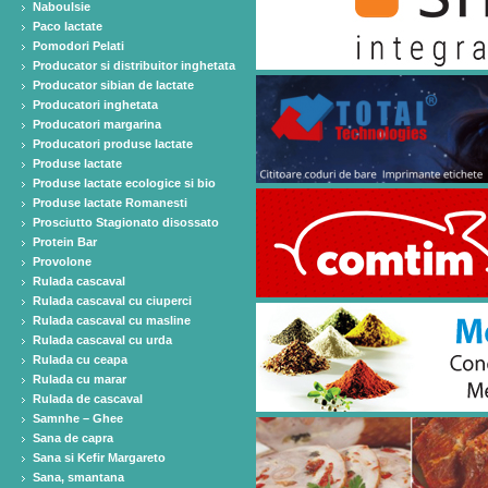
Naboulsie
Paco lactate
Pomodori Pelati
Producator si distribuitor inghetata
Producator sibian de lactate
Producatori inghetata
Producatori margarina
Producatori produse lactate
Produse lactate
Produse lactate ecologice si bio
Produse lactate Romanesti
Prosciutto Stagionato disossato
Protein Bar
Provolone
Rulada cascaval
Rulada cascaval cu ciuperci
Rulada cascaval cu masline
Rulada cascaval cu urda
Rulada cu ceapa
Rulada cu marar
Rulada de cascaval
Samnhe – Ghee
Sana de capra
Sana si Kefir Margareto
Sana, smantana