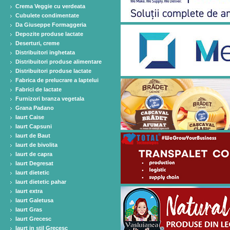
Crema Veggie cu verdeata
Cubulete condimentate
Da Giuseppe Formaggeria
Depozite produse lactate
Deserturi, creme
Distribuitori inghetata
Distribuitori produse alimentare
Distribuitori produse lactate
Fabrica de prelucrare a laptelui
Fabrici de lactate
Furnizori branza vegetala
Grana Padano
Iaurt Caise
Iaurt Capsuni
Iaurt de Baut
Iaurt de bivolita
Iaurt de capra
Iaurt Degresat
Iaurt dietetic
Iaurt dietetic pahar
Iaurt extra
Iaurt Galetusa
Iaurt Gras
Iaurt Grecesc
Iaurt in stil Grecesc