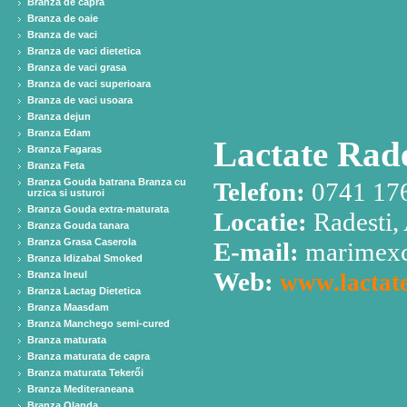
Branza de capra
Branza de oaie
Branza de vaci
Branza de vaci dietetica
Branza de vaci grasa
Branza de vaci superioara
Branza de vaci usoara
Branza dejun
Branza Edam
Lactate Rade
Branza Fagaras
Branza Feta
Branza Gouda batrana Branza cu
Telefon:
0741 176
urzica si usturoi
Branza Gouda extra-maturata
Locatie:
Radesti,
Branza Gouda tanara
Branza Grasa Caserola
E-mail:
marimex
Branza Idizabal Smoked
Web:
Branza Ineul
www.lactate
Branza Lactag Dietetica
Branza Maasdam
Branza Manchego semi-cured
Branza maturata
Branza maturata de capra
Branza maturata Tekerői
Branza Mediteraneana
Branza Olanda