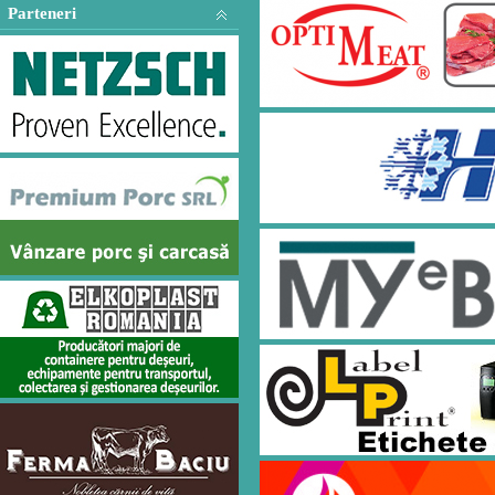
Parteneri