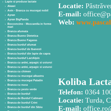
Lapte si produse lactate
Locatie:
Păstrăve
Akawi
Avin - Branza cu mucegai nobil
E-mail:
office@p
Ayran
Ayran BigPanda
Web:
www.pascal
Bocconcino - Mozzarella in forme
mari
Branza afumata
Branza Bueno Dietetica
Branza Bueno Fagaras
Branza burduf afumat
Branza burduf de Ibanesti
Branza burduf din lapte de capra
Branza burduf LactAlpin
Branza cu ardei, arpagic si usturoi
Branza cu ardei, arpagic si usturoi
Branza cu chimen
Branza cu mucegai albastru
Koliba Lact
Branza cu mucegai Paladin
Branza cu nuca
Branza cu pesto verde
Telefon:
0364 100
Branza de burduf
Locatie:
Turda, C
Branza de Burduf Calimani
Branza de burduf Crint
E-mail:
office.ro
Branza de burduf din Sibiu