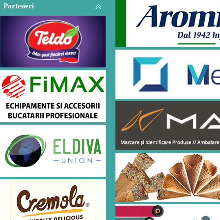
Parteneri