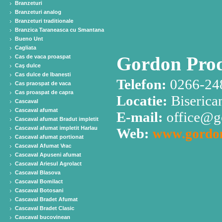
Branzeturi
Branzeturi analog
Branzeturi traditionale
Branzica Taraneasca cu Smantana
Bueno Unt
Cagliata
Gordon Prod
Cas de vaca proaspat
Caş dulce
Cas dulce de Ibanesti
Telefon:
0266-248
Cas praospat de vaca
Cas proaspat de capra
Locatie:
Biserican
Cascaval
Cascaval afumat
E-mail:
office@g
Cascaval afumat Bradut impletit
Cascaval afumat impletit Harlau
Web:
www.gordo
Cascaval afumat portionat
Cascaval Afumat Vrac
Cascaval Apuseni afumat
Cascaval Ariesul Agrolact
Cascaval Blasova
Cascaval Bomilact
Cascaval Botosani
Cascaval Bradet Afumat
Cascaval Bradet Clasic
Cascaval bucovinean