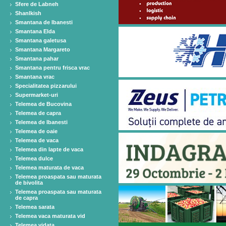
Sfere de Labneh
Shanlkish
Smantana de Ibanesti
Smantana Elda
Smantana galetusa
Smantana Margareto
Smantana pahar
Smantana pentru frisca vrac
Smantana vrac
Specialitatea pizzarului
Supermarket-uri
Telemea de Bucovina
Telemea de capra
Telemea de Ibanesti
Telemea de oaie
Telemea de vaca
Telemea din lapte de vaca
Telemea dulce
Telemea maturata de vaca
Telemea proaspata sau maturata
de bivolita
Telemea proaspata sau maturata
de capra
Telemea sarata
Telemea vaca maturata vid
Telemea vidata