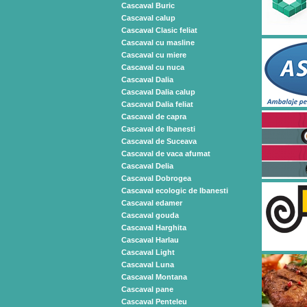
Cascaval Buric
Cascaval calup
Cascaval Clasic feliat
Cascaval cu masline
Cascaval cu miere
Cascaval cu nuca
Cascaval Dalia
Cascaval Dalia calup
Cascaval Dalia feliat
Cascaval de capra
Cascaval de Ibanesti
Cascaval de Suceava
Cascaval de vaca afumat
Cascaval Delia
Cascaval Dobrogea
Cascaval ecologic de Ibanesti
Cascaval edamer
Cascaval gouda
Cascaval Harghita
Cascaval Harlau
Cascaval Light
Cascaval Luna
Cascaval Montana
Cascaval pane
Cascaval Penteleu