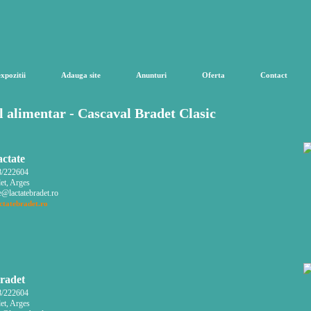
expozitii
Adauga site
Anunturi
Oferta
Contact
 alimentar - Cascaval Bradet Clasic
ctate
/222604
et, Arges
e@lactatebradet.ro
ctatebradet.ro
radet
/222604
et, Arges