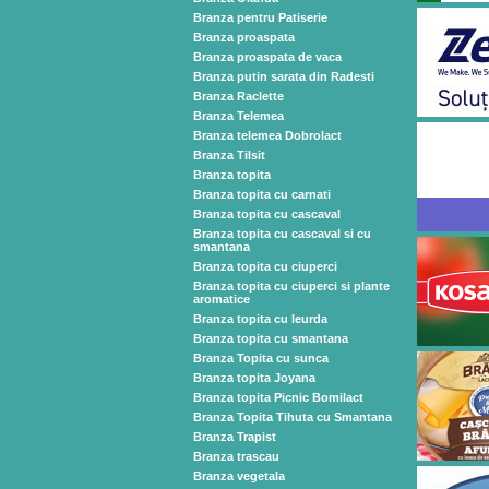
Branza pentru Patiserie
Branza proaspata
Branza proaspata de vaca
Branza putin sarata din Radesti
Branza Raclette
Branza Telemea
Branza telemea Dobrolact
Branza Tilsit
Branza topita
Branza topita cu carnati
Branza topita cu cascaval
Branza topita cu cascaval si cu
smantana
Branza topita cu ciuperci
Branza topita cu ciuperci si plante
aromatice
Branza topita cu leurda
Branza topita cu smantana
Branza Topita cu sunca
Branza topita Joyana
Branza topita Picnic Bomilact
Branza Topita Tihuta cu Smantana
Branza Trapist
Branza trascau
Branza vegetala