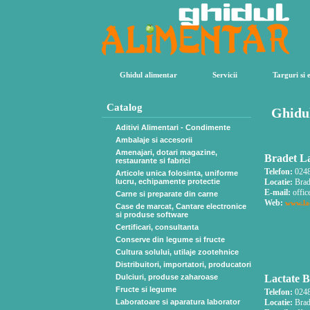
Ghidul alimentar
Servicii
Targuri si 
Catalog
Ghidul
Aditivi Alimentari - Condimente
Ambalaje si accesorii
Amenajari, dotari magazine,
Bradet La
restaurante si fabrici
Telefon:
0248
Articole unica folosinta, uniforme
lucru, echipamente protectie
Locatie:
Brad
E-mail:
offic
Carne si preparate din carne
Web:
www.la
Case de marcat, Cantare electronice
si produse software
Certificari, consultanta
Conserve din legume si fructe
Cultura solului, utilaje zootehnice
Distribuitori, importatori, producatori
Dulciuri, produse zaharoase
Lactate B
Fructe si legume
Telefon:
0248
Laboratoare si aparatura laborator
Locatie:
Brad