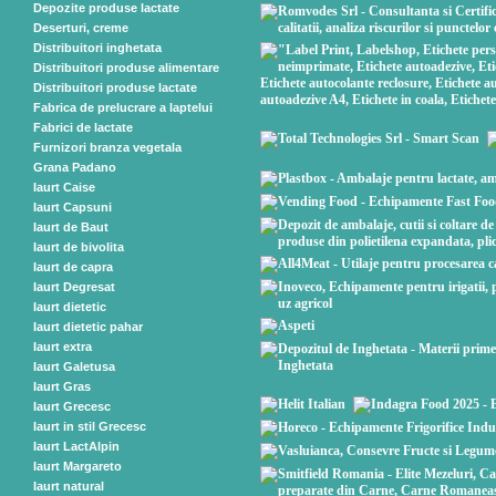
Depozite produse lactate
Deserturi, creme
Distribuitori inghetata
Distribuitori produse alimentare
Distribuitori produse lactate
Fabrica de prelucrare a laptelui
Fabrici de lactate
Furnizori branza vegetala
Grana Padano
Iaurt Caise
Iaurt Capsuni
Iaurt de Baut
Iaurt de bivolita
Iaurt de capra
Iaurt Degresat
Iaurt dietetic
Iaurt dietetic pahar
Iaurt extra
Iaurt Galetusa
Iaurt Gras
Iaurt Grecesc
Iaurt in stil Grecesc
Iaurt LactAlpin
Iaurt Margareto
Iaurt natural