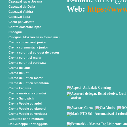
Cascaval rucar Joyana
Web:
Cascaval tip Dalia
https://www
Cascaval Vlahita
Cascaval Zada
Casul pe Gustate
Centre colectare lapte
Cheaguri
Ciliegine, Mozzarella in forme mici
Crema cu cascaval junior
Crema cu smantana junior
Crema cu unt si cu gust de bacon
Crema cu unt si marar
Crema cu unt si verdeata
Crema de iaurt
Crema de unt
Crema de unt cu marar
Crema de unt cu smantana
Crema Fagaras
Crema mexicana cu ardei
Crema Sandwich
Crema Veggie cu ardei
Crema Veggie cu ciuperci
Crema Veggie cu verdeata
Cubulete condimentate
Da Giuseppe Formaggeria