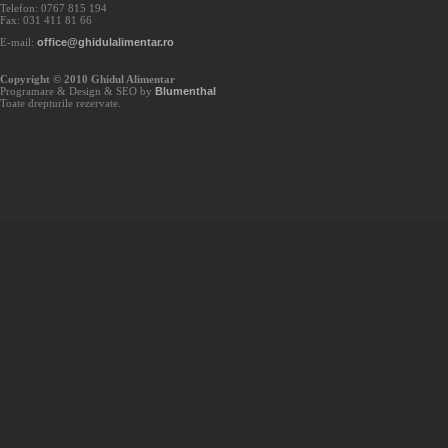
Telefon: 0767 815 194
Fax: 031 411 81 66
E-mail:
office@ghidulalimentar.ro
Copyright © 2010 Ghidul Alimentar
Programare & Design & SEO by
Blumenthal
Toate drepturile rezervate.