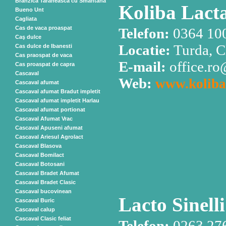
Branzica Taraneasca cu Smantana
Koliba Lact
Bueno Unt
Cagliata
Cas de vaca proaspat
Telefon:
0364 100
Caş dulce
Locatie:
Turda, C
Cas dulce de Ibanesti
Cas praospat de vaca
E-mail:
office.ro
Cas proaspat de capra
Cascaval
Web:
www.koliba
Cascaval afumat
Cascaval afumat Bradut impletit
Cascaval afumat impletit Harlau
Cascaval afumat portionat
Cascaval Afumat Vrac
Cascaval Apuseni afumat
Cascaval Ariesul Agrolact
Cascaval Blasova
Cascaval Bomilact
Cascaval Botosani
Cascaval Bradet Afumat
Cascaval Bradet Clasic
Cascaval bucovinean
Lacto Sinelli
Cascaval Buric
Cascaval calup
Cascaval Clasic feliat
Telefon:
0263 27