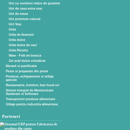
Unt cu continut redus de grasime
Unt de casa extra vrac
Unt de masa
Unt premium natural
Unt Vrac
Urda
Urda de Ibanesti
Urda dulce
Urda dulce de vaci
Urda Ricotta
Waw - Felii de branza
Zer praf dulce cristalizat
Morarit si panificatie
Peste si preparate din peste
Produse, echipamente si utilaje
apicole
Restaurante, hoteluri, fast-food-uri
Sistem Integral de Monitorizare
Hardware si Software
Transporturi produse alimentare
Utilaje pentru industria alimentara
Parteneri