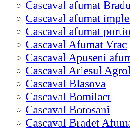
Cascaval afumat Bradut
Cascaval afumat implet
Cascaval afumat porti
Cascaval Afumat Vrac
Cascaval Apuseni afu
Cascaval Ariesul Agrol
Cascaval Blasova
Cascaval Bomilact
Cascaval Botosani
Cascaval Bradet Afum