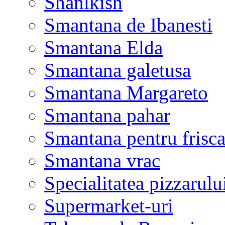
Shanlkish
Smantana de Ibanesti
Smantana Elda
Smantana galetusa
Smantana Margareto
Smantana pahar
Smantana pentru frisca
Smantana vrac
Specialitatea pizzarulu
Supermarket-uri