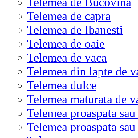
Telemea de Bucovina
Telemea de capra
Telemea de Ibanesti
Telemea de oaie
Telemea de vaca
Telemea din lapte de v
Telemea dulce
Telemea maturata de v
Telemea proaspata sau 
Telemea proaspata sau