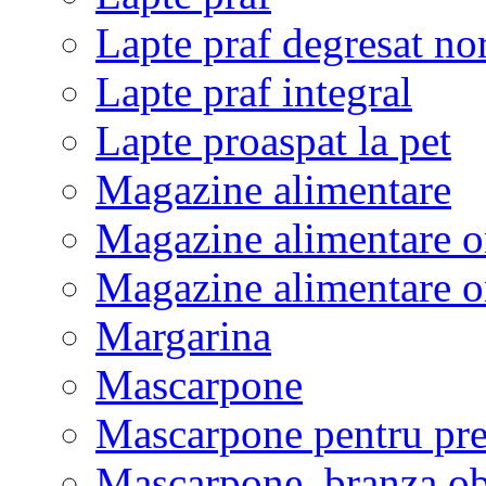
Lapte praf degresat no
Lapte praf integral
Lapte proaspat la pet
Magazine alimentare
Magazine alimentare o
Magazine alimentare o
Margarina
Mascarpone
Mascarpone pentru prep
Mascarpone, branza ob