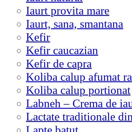
Iaurt provita mare
Iaurt, sana, smantana
Kefir
Kefir caucazian
Kefir de capra
Koliba calup afumat ra
Koliba calup portionat
Labneh – Crema de iau
Lactate traditionale d
Lapte batut