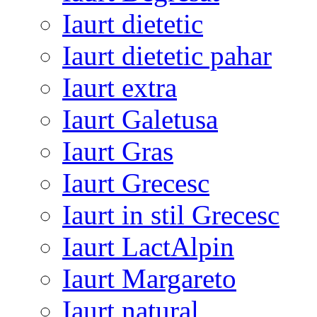
Iaurt dietetic
Iaurt dietetic pahar
Iaurt extra
Iaurt Galetusa
Iaurt Gras
Iaurt Grecesc
Iaurt in stil Grecesc
Iaurt LactAlpin
Iaurt Margareto
Iaurt natural