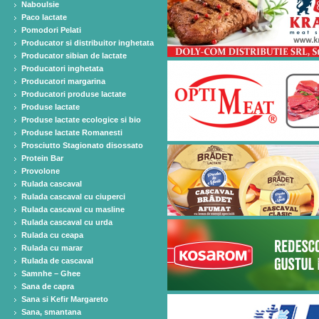
Naboulsie
Paco lactate
Pomodori Pelati
Producator si distribuitor inghetata
Producator sibian de lactate
Producatori inghetata
Producatori margarina
Producatori produse lactate
Produse lactate
Produse lactate ecologice si bio
Produse lactate Romanesti
Prosciutto Stagionato disossato
Protein Bar
Provolone
Rulada cascaval
Rulada cascaval cu ciuperci
Rulada cascaval cu masline
Rulada cascaval cu urda
Rulada cu ceapa
Rulada cu marar
Rulada de cascaval
Samnhe – Ghee
Sana de capra
Sana si Kefir Margareto
Sana, smantana