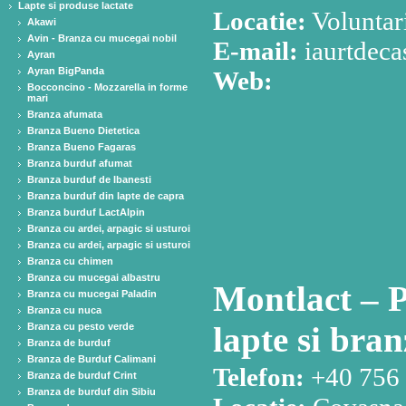
Lapte si produse lactate
Locatie:
Voluntari
Akawi
Avin - Branza cu mucegai nobil
E-mail:
iaurtdec
Ayran
Ayran BigPanda
Web:
Bocconcino - Mozzarella in forme
mari
Branza afumata
Branza Bueno Dietetica
Branza Bueno Fagaras
Branza burduf afumat
Branza burduf de Ibanesti
Branza burduf din lapte de capra
Branza burduf LactAlpin
Branza cu ardei, arpagic si usturoi
Branza cu ardei, arpagic si usturoi
Branza cu chimen
Branza cu mucegai albastru
Montlact – 
Branza cu mucegai Paladin
Branza cu nuca
lapte si bra
Branza cu pesto verde
Branza de burduf
Branza de Burduf Calimani
Telefon:
+40 756 
Branza de burduf Crint
Branza de burduf din Sibiu