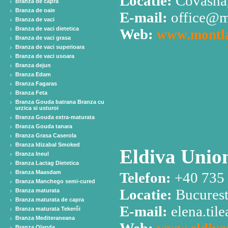
Locatie:
Covasna
Branza de capra
Branza de oaie
E-mail:
office@mo
Branza de vaci
Branza de vaci dietetica
Web:
www.montla
Branza de vaci grasa
Branza de vaci superioara
Branza de vaci usoara
Branza dejun
Branza Edam
Branza Fagaras
Branza Feta
Branza Gouda batrana Branza cu
urzica si usturoi
Branza Gouda extra-maturata
Branza Gouda tanara
Branza Grasa Caserola
Branza Idizabal Smoked
Eldiva Union
Branza Ineul
Branza Lactag Dietetica
Branza Maasdam
Telefon:
+40 735 
Branza Manchego semi-cured
Locatie:
Bucuresti
Branza maturata
Branza maturata de capra
E-mail:
elena.til
Branza maturata Tekerői
Branza Mediteraneana
Branza Olanda