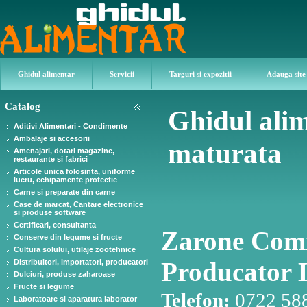
Ghidul alimentar
Servicii
Targuri si expozitii
Adauga site
Catalog
Ghidul ali
Aditivi Alimentari - Condimente
Ambalaje si accesorii
maturata
Amenajari, dotari magazine,
restaurante si fabrici
Articole unica folosinta, uniforme
lucru, echipamente protectie
Carne si preparate din carne
Case de marcat, Cantare electronice
si produse software
Certificari, consultanta
Zarone Comi
Conserve din legume si fructe
Cultura solului, utilaje zootehnice
Producator 
Distribuitori, importatori, producatori
Dulciuri, produse zaharoase
Fructe si legume
Telefon:
0722 58
Laboratoare si aparatura laborator