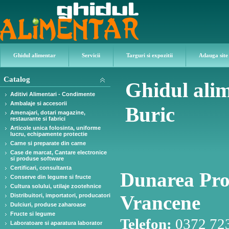
Ghidul alimentar
Servicii
Targuri si expozitii
Adauga site
Catalog
Ghidul alim
Aditivi Alimentari - Condimente
Ambalaje si accesorii
Buric
Amenajari, dotari magazine,
restaurante si fabrici
Articole unica folosinta, uniforme
lucru, echipamente protectie
Carne si preparate din carne
Case de marcat, Cantare electronice
si produse software
Certificari, consultanta
Dunarea Prod
Conserve din legume si fructe
Cultura solului, utilaje zootehnice
Vrancene
Distribuitori, importatori, producatori
Dulciuri, produse zaharoase
Fructe si legume
Telefon:
0372 723
Laboratoare si aparatura laborator