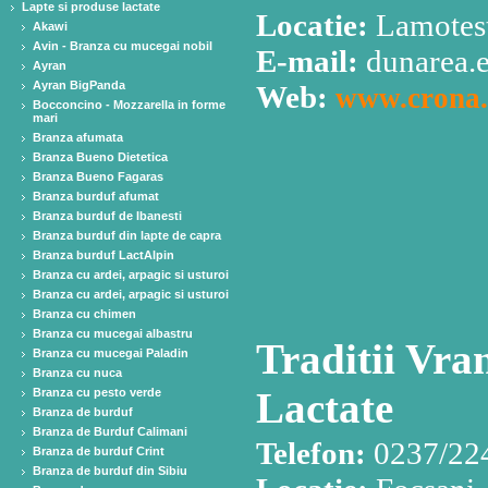
Lapte si produse lactate
Locatie:
Lamotest
Akawi
Avin - Branza cu mucegai nobil
E-mail:
dunarea.
Ayran
Ayran BigPanda
Web:
www.crona.
Bocconcino - Mozzarella in forme
mari
Branza afumata
Branza Bueno Dietetica
Branza Bueno Fagaras
Branza burduf afumat
Branza burduf de Ibanesti
Branza burduf din lapte de capra
Branza burduf LactAlpin
Branza cu ardei, arpagic si usturoi
Branza cu ardei, arpagic si usturoi
Branza cu chimen
Branza cu mucegai albastru
Traditii Vra
Branza cu mucegai Paladin
Branza cu nuca
Lactate
Branza cu pesto verde
Branza de burduf
Branza de Burduf Calimani
Telefon:
0237/224
Branza de burduf Crint
Branza de burduf din Sibiu