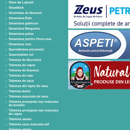
Sfere de Labneh
Shanlkish
Smantana de Ibanesti
Smantana Elda
Smantana galetusa
Smantana Margareto
Smantana pahar
Smantana pentru frisca vrac
Smantana vrac
Specialitatea pizzarului
Supermarket-uri
Telemea de Bucovina
Telemea de capra
Telemea de Ibanesti
Telemea de oaie
Telemea de vaca
Telemea din lapte de vaca
Telemea dulce
Telemea maturata de vaca
Telemea proaspata sau maturata
de bivolita
Telemea proaspata sau maturata
de capra
Telemea sarata
Telemea vaca maturata vid
Telemea vidata