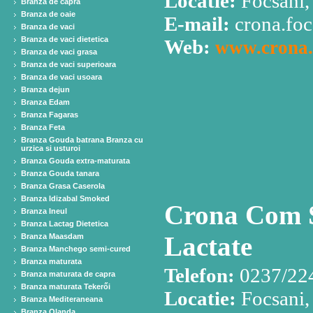
Locatie:
Focsani,
Branza de capra
Branza de oaie
E-mail:
crona.fo
Branza de vaci
Branza de vaci dietetica
Web:
www.crona.
Branza de vaci grasa
Branza de vaci superioara
Branza de vaci usoara
Branza dejun
Branza Edam
Branza Fagaras
Branza Feta
Branza Gouda batrana Branza cu
urzica si usturoi
Branza Gouda extra-maturata
Branza Gouda tanara
Branza Grasa Caserola
Branza Idizabal Smoked
Crona Com S
Branza Ineul
Branza Lactag Dietetica
Lactate
Branza Maasdam
Branza Manchego semi-cured
Branza maturata
Telefon:
0237/224
Branza maturata de capra
Branza maturata Tekerői
Locatie:
Focsani,
Branza Mediteraneana
Branza Olanda