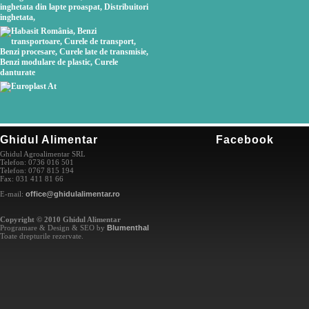
Ghidul Alimentar
Facebook
Ghidul Agroalimentar SRL
Telefon: 0736 016 501
Telefon: 0767 815 194
Fax: 031 411 81 66
E-mail:
office@ghidulalimentar.ro
Copyright © 2010 Ghidul Alimentar
Programare & Design & SEO by
Blumenthal
Toate drepturile rezervate.