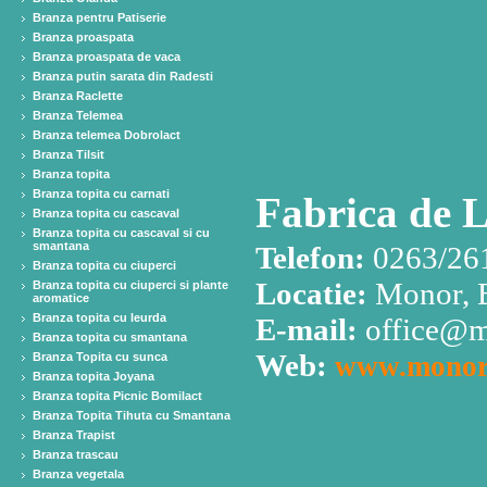
Branza pentru Patiserie
Branza proaspata
Branza proaspata de vaca
Branza putin sarata din Radesti
Branza Raclette
Branza Telemea
Branza telemea Dobrolact
Branza Tilsit
Branza topita
Branza topita cu carnati
Fabrica de 
Branza topita cu cascaval
Branza topita cu cascaval si cu
smantana
Telefon:
0263/26
Branza topita cu ciuperci
Locatie:
Monor, B
Branza topita cu ciuperci si plante
aromatice
Branza topita cu leurda
E-mail:
office@m
Branza topita cu smantana
Web:
Branza Topita cu sunca
www.monor
Branza topita Joyana
Branza topita Picnic Bomilact
Branza Topita Tihuta cu Smantana
Branza Trapist
Branza trascau
Branza vegetala