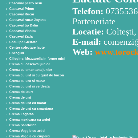
Cascaval pesto rosu
Telefon:
07355360
Cascaval Primo
Cascaval Rucar
Parteneriate
Cascaval rucar Joyana
Cascaval tip Dalia
Locatie:
Coltești,
Cascaval Vlahita
Cascaval Zada
E-mail:
comenzi@
Casul pe Gustate
Centre colectare lapte
Web:
www.torock
Cheaguri
Ciliegine, Mozzarella in forme mici
Crema cu cascaval junior
Crema cu smantana junior
Crema cu unt si cu gust de bacon
Crema cu unt si marar
Crema cu unt si verdeata
Crema de iaurt
Crema de unt
Crema de unt cu marar
Crema de unt cu smantana
Crema Fagaras
Crema mexicana cu ardei
Crema Sandwich
Crema Veggie cu ardei
Crema Veggie cu ciuperci