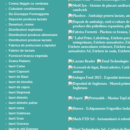
Crema Veggie cu verdeata
Cubulete condimentate
Da Giuseppe Formaggeria
Depozite produse lactate
Deserturi, creme
Distribuitori inghetata
Distribuitori produse alimentare
Distribuitori produse lactate
Fabrica de prelucrare a laptelui
Fabrici de lactate
Furnizori branza vegetala
Grana Padano
Iaurt Caise
Iaurt Capsuni
Iaurt de Baut
Iaurt de bivolita
Iaurt de capra
Iaurt Degresat
Iaurt dietetic
Iaurt dietetic pahar
Iaurt extra
Iaurt Galetusa
Iaurt Gras
Iaurt Grecesc
Iaurt in stil Grecesc