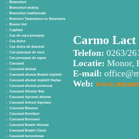
Branzeturi
Branzeturi analog
Branzeturi traditionale
Branzica Taraneasca cu Smantana
Bueno Unt
Cagliata
Carmo Lact 
Cas de vaca proaspat
Caş dulce
Cas dulce de Ibanesti
Telefon:
0263/26
Cas praospat de vaca
Cas proaspat de capra
Locatie:
Monor, B
Cascaval
Cascaval afumat
E-mail:
office@m
Cascaval afumat Bradut impletit
Cascaval afumat impletit Harlau
Web:
www.monor
Cascaval afumat portionat
Cascaval Afumat Vrac
Cascaval Apuseni afumat
Cascaval Ariesul Agrolact
Cascaval Blasova
Cascaval Bomilact
Cascaval Botosani
Cascaval Bradet Afumat
Cascaval Bradet Clasic
Cascaval bucovinean