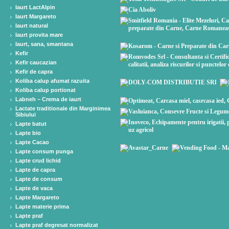
Iaurt LactAlpin
Iaurt Margareto
Iaurt natural
Iaurt provita mare
Iaurt, sana, smantana
Kefir
Kefir caucazian
Kefir de capra
Koliba calup afumat razuita
Koliba calup portionat
Labneh – Crema de iaurt
Lactate traditionale din Marginimea
Sibiului
Lapte batut
Lapte bio
Lapte Cacao
Lapte consum punga
Lapte crud lichid
Lapte de capra
Lapte de consum
Lapte de vaca
Lapte Margareto
Lapte materie prima
Lapte praf
Lapte praf degresat normalizat