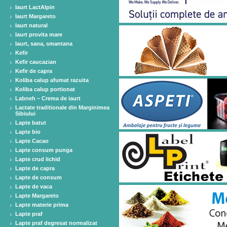
Iaurt LactAlpin
Iaurt Margareto
Iaurt natural
Iaurt provita mare
Iaurt, sana, smantana
Kefir
Kefir caucazian
Kefir de capra
Koliba calup afumat razuita
Koliba calup portionat
Labneh – Crema de iaurt
Lactate traditionale din Marginimea
Sibiului
Lapte batut
Lapte bio
Lapte Cacao
Lapte consum punga
Lapte crud lichid
Lapte de capra
Lapte de consum
Lapte de vaca
Lapte Margareto
Lapte materie prima
Lapte praf
Lapte praf degresat normalizat