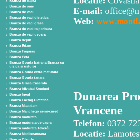
Locatie:
Covasna
Branza de capra
Branza de oaie
E-mail:
office@mo
Branza de vaci
Branza de vaci dietetica
Web:
www.montla
Branza de vaci grasa
Branza de vaci superioara
Branza de vaci usoara
Branza dejun
Branza Edam
Branza Fagaras
Branza Feta
Branza Gouda batrana Branza cu
urzica si usturoi
Branza Gouda extra-maturata
Branza Gouda tanara
Branza Grasa Caserola
Branza Idizabal Smoked
Dunarea Prod
Branza Ineul
Branza Lactag Dietetica
Vrancene
Branza Maasdam
Branza Manchego semi-cured
Branza maturata
Telefon:
0372 723
Branza maturata de capra
Branza maturata Tekerői
Locatie:
Lamotest
Branza Mediteraneana
Branza Olanda