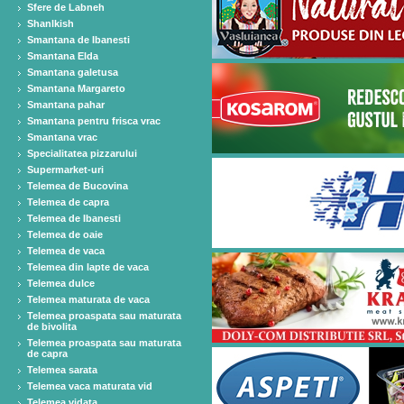
Sfere de Labneh
Shanlkish
Smantana de Ibanesti
Smantana Elda
Smantana galetusa
Smantana Margareto
Smantana pahar
Smantana pentru frisca vrac
Smantana vrac
Specialitatea pizzarului
Supermarket-uri
Telemea de Bucovina
Telemea de capra
Telemea de Ibanesti
Telemea de oaie
Telemea de vaca
Telemea din lapte de vaca
Telemea dulce
Telemea maturata de vaca
Telemea proaspata sau maturata
de bivolita
Telemea proaspata sau maturata
de capra
Telemea sarata
Telemea vaca maturata vid
Telemea vidata