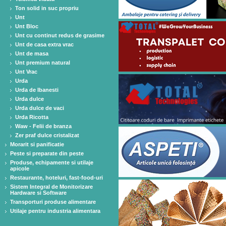
Ton solid in suc propriu
Unt
Unt Bloc
Unt cu continut redus de grasime
Unt de casa extra vrac
Unt de masa
Unt premium natural
Unt Vrac
Urda
Urda de Ibanesti
Urda dulce
Urda dulce de vaci
Urda Ricotta
Waw - Felii de branza
Zer praf dulce cristalizat
Morarit si panificatie
Peste si preparate din peste
Produse, echipamente si utilaje
apicole
Restaurante, hoteluri, fast-food-uri
Sistem Integral de Monitorizare
Hardware si Software
Transporturi produse alimentare
Utilaje pentru industria alimentara