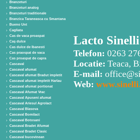
Branzeturi
Branzeturi analog
Branzeturi traditionale
Branzica Taraneasca cu Smantana
Bueno Unt
Cagliata
Lacto Sinelli
Cas de vaca proaspat
Caş dulce
Cas dulce de Ibanesti
Telefon:
0263 27
Cas praospat de vaca
Cas proaspat de capra
Locatie:
Teaca, Bi
Cascaval
Cascaval afumat
E-mail:
office@si
Cascaval afumat Bradut impletit
Cascaval afumat impletit Harlau
Web:
www.sinelli
Cascaval afumat portionat
Cascaval Afumat Vrac
Cascaval Apuseni afumat
Cascaval Ariesul Agrolact
Cascaval Blasova
Cascaval Bomilact
Cascaval Botosani
Cascaval Bradet Afumat
Cascaval Bradet Clasic
Cascaval bucovinean