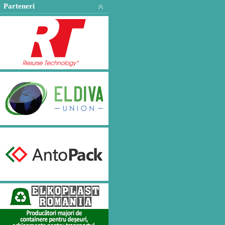
Parteneri