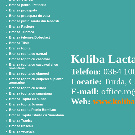
Branza pentru Patiserie
Branza proaspata
Branza proaspata de vaca
Branza putin sarata din Radesti
Branza Raclette
Branza Telemea
Branza telemea Dobrolact
Branza Tilsit
Branza topita
Branza topita cu carnati
Koliba Lact
Branza topita cu cascaval
Branza topita cu cascaval si cu
smantana
Telefon:
0364 100
Branza topita cu ciuperci
Locatie:
Turda, C
Branza topita cu ciuperci si plante
aromatice
Branza topita cu leurda
E-mail:
office.ro
Branza topita cu smantana
Web:
Branza Topita cu sunca
www.koliba
Branza topita Joyana
Branza topita Picnic Bomilact
Branza Topita Tihuta cu Smantana
Branza Trapist
Branza trascau
Branza vegetala