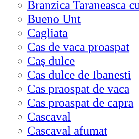
Branzica Taraneasca c
Bueno Unt
Cagliata
Cas de vaca proaspat
Caş dulce
Cas dulce de Ibanesti
Cas praospat de vaca
Cas proaspat de capra
Cascaval
Cascaval afumat