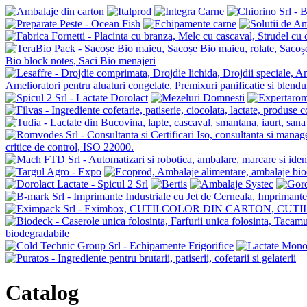
Catalog