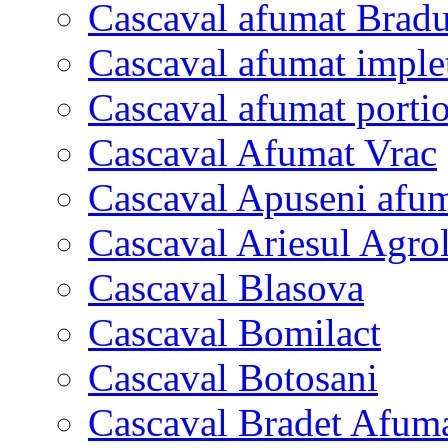
Cascaval afumat Bradut
Cascaval afumat implet
Cascaval afumat porti
Cascaval Afumat Vrac
Cascaval Apuseni afu
Cascaval Ariesul Agrol
Cascaval Blasova
Cascaval Bomilact
Cascaval Botosani
Cascaval Bradet Afum