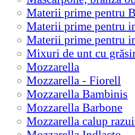
Materii prime pentru B
Materii prime pentru in
Materii prime pentru i
Mixuri de unt cu grăsi
Mozzarella
Mozzarella - Fiorell
Mozzarella Bambinis
Mozzarella Barbone
Mozzarella calup razui
Mozzarella Indlacto