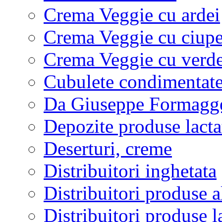
Crema Veggie cu ardei
Crema Veggie cu ciupe
Crema Veggie cu verde
Cubulete condimentat
Da Giuseppe Formagge
Depozite produse lacta
Deserturi, creme
Distribuitori inghetata
Distribuitori produse 
Distribuitori produse l