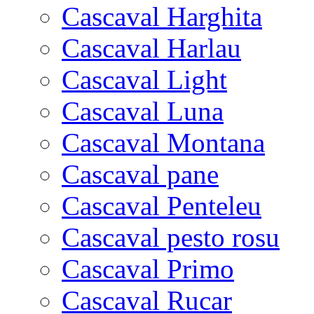
Cascaval Harghita
Cascaval Harlau
Cascaval Light
Cascaval Luna
Cascaval Montana
Cascaval pane
Cascaval Penteleu
Cascaval pesto rosu
Cascaval Primo
Cascaval Rucar