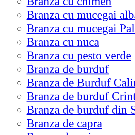
Branza cu chimen
Branza cu mucegai alb
Branza cu mucegai Pal
Branza cu nuca
Branza cu pesto verde
Branza de burduf
Branza de Burduf Cal
Branza de burduf Crin
Branza de burduf din 
Branza de capra