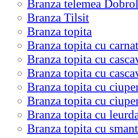
Branza telemea Dobrol
Branza Tilsit
Branza topita
Branza topita cu carnat
Branza topita cu casca
Branza topita cu casca
Branza topita cu ciupe
Branza topita cu ciuper
Branza topita cu leurd
Branza topita cu sman