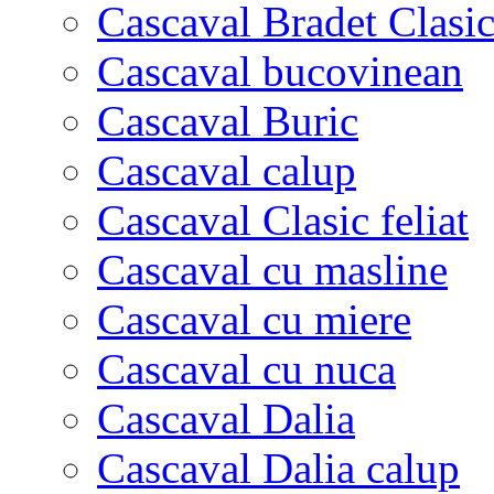
Cascaval Bradet Clasi
Cascaval bucovinean
Cascaval Buric
Cascaval calup
Cascaval Clasic feliat
Cascaval cu masline
Cascaval cu miere
Cascaval cu nuca
Cascaval Dalia
Cascaval Dalia calup