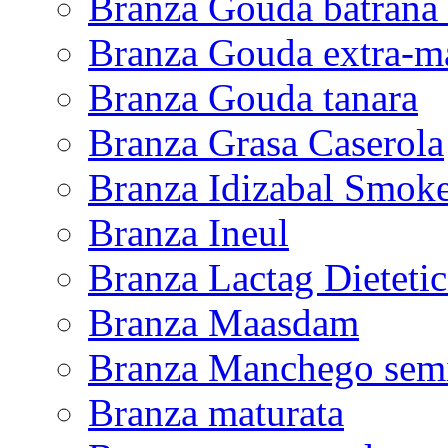
Branza Gouda batrana B
Branza Gouda extra-ma
Branza Gouda tanara
Branza Grasa Caserola
Branza Idizabal Smok
Branza Ineul
Branza Lactag Dietetic
Branza Maasdam
Branza Manchego sem
Branza maturata