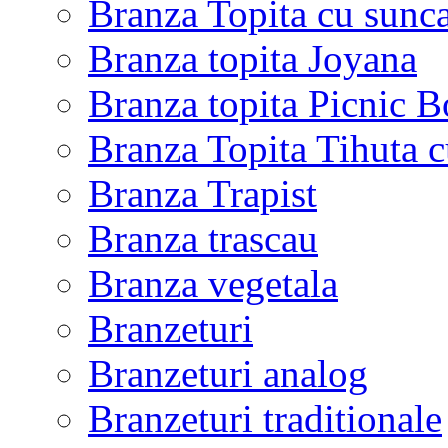
Branza Topita cu sunc
Branza topita Joyana
Branza topita Picnic B
Branza Topita Tihuta 
Branza Trapist
Branza trascau
Branza vegetala
Branzeturi
Branzeturi analog
Branzeturi traditionale