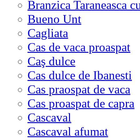
Branzica Taraneasca c
Bueno Unt
Cagliata
Cas de vaca proaspat
Caş dulce
Cas dulce de Ibanesti
Cas praospat de vaca
Cas proaspat de capra
Cascaval
Cascaval afumat