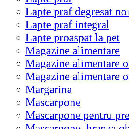
Lapte praf degresat no
Lapte praf integral
Lapte proaspat la pet
Magazine alimentare
Magazine alimentare o
Magazine alimentare o
Margarina
Mascarpone
Mascarpone pentru prep
Mascarpone, branza ob