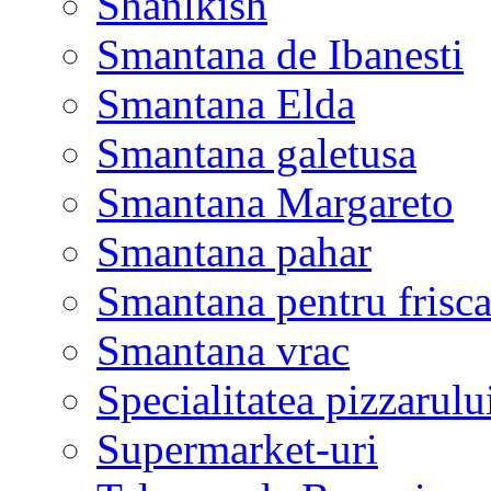
Shanlkish
Smantana de Ibanesti
Smantana Elda
Smantana galetusa
Smantana Margareto
Smantana pahar
Smantana pentru frisca
Smantana vrac
Specialitatea pizzarulu
Supermarket-uri