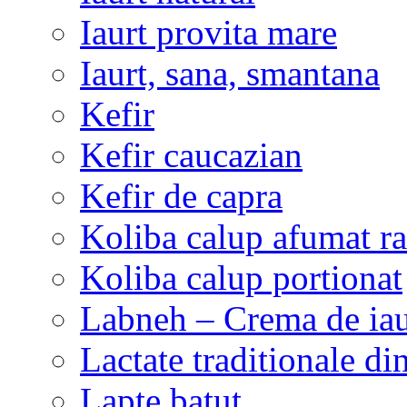
Iaurt provita mare
Iaurt, sana, smantana
Kefir
Kefir caucazian
Kefir de capra
Koliba calup afumat ra
Koliba calup portionat
Labneh – Crema de iau
Lactate traditionale d
Lapte batut