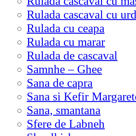
Rulada cascaval cu ma
Rulada cascaval cu ur
Rulada cu ceapa
Rulada cu marar
Rulada de cascaval
Samnhe – Ghee
Sana de capra
Sana si Kefir Margaret
Sana, smantana
Sfere de Labneh