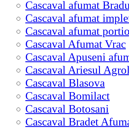
Cascaval afumat Bradut
Cascaval afumat implet
Cascaval afumat porti
Cascaval Afumat Vrac
Cascaval Apuseni afu
Cascaval Ariesul Agrol
Cascaval Blasova
Cascaval Bomilact
Cascaval Botosani
Cascaval Bradet Afum