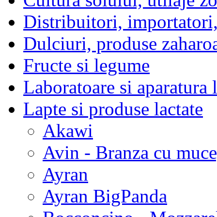
Distribuitori, importatori
Dulciuri, produse zaharo
Fructe si legume
Laboratoare si aparatura 
Lapte si produse lactate
Akawi
Avin - Branza cu muce
Ayran
Ayran BigPanda