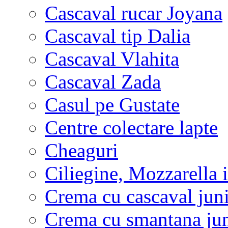
Cascaval rucar Joyana
Cascaval tip Dalia
Cascaval Vlahita
Cascaval Zada
Casul pe Gustate
Centre colectare lapte
Cheaguri
Ciliegine, Mozzarella 
Crema cu cascaval jun
Crema cu smantana ju