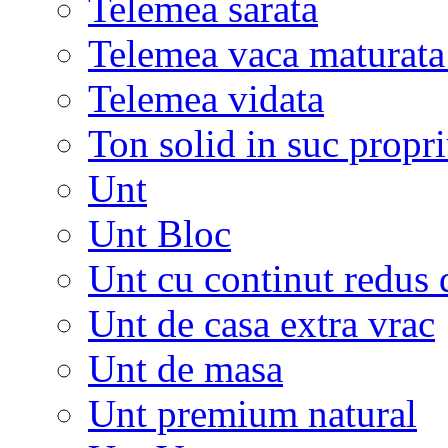
Telemea sarata
Telemea vaca maturata
Telemea vidata
Ton solid in suc propr
Unt
Unt Bloc
Unt cu continut redus 
Unt de casa extra vrac
Unt de masa
Unt premium natural