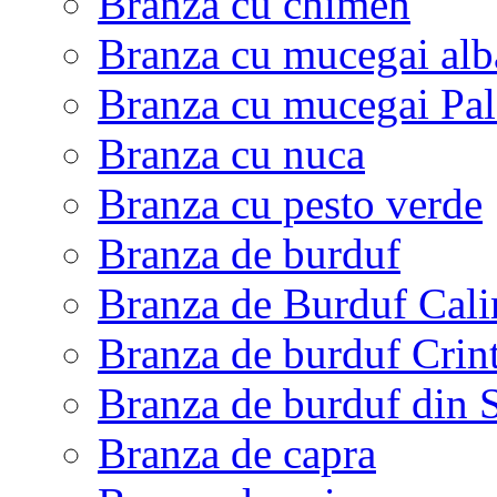
Branza cu chimen
Branza cu mucegai alb
Branza cu mucegai Pal
Branza cu nuca
Branza cu pesto verde
Branza de burduf
Branza de Burduf Cal
Branza de burduf Crin
Branza de burduf din 
Branza de capra