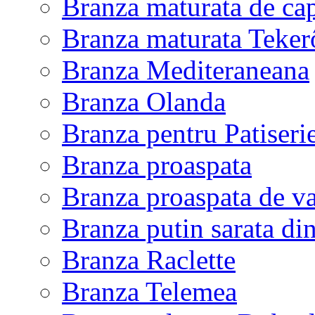
Branza maturata de ca
Branza maturata Teker
Branza Mediteraneana
Branza Olanda
Branza pentru Patiseri
Branza proaspata
Branza proaspata de v
Branza putin sarata di
Branza Raclette
Branza Telemea