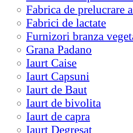
Fabrica de prelucrare a
Fabrici de lactate
Furnizori branza veget
Grana Padano
Iaurt Caise
Iaurt Capsuni
Iaurt de Baut
Iaurt de bivolita
Iaurt de capra
Iaurt Degresat