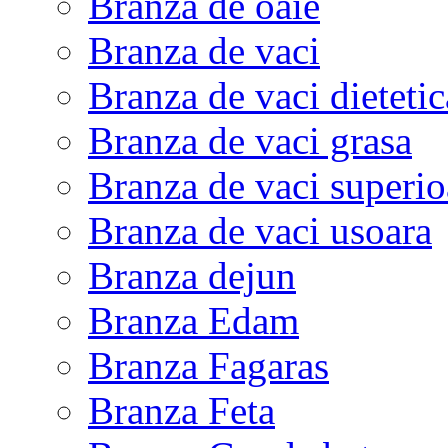
Branza de oaie
Branza de vaci
Branza de vaci dietetic
Branza de vaci grasa
Branza de vaci superio
Branza de vaci usoara
Branza dejun
Branza Edam
Branza Fagaras
Branza Feta