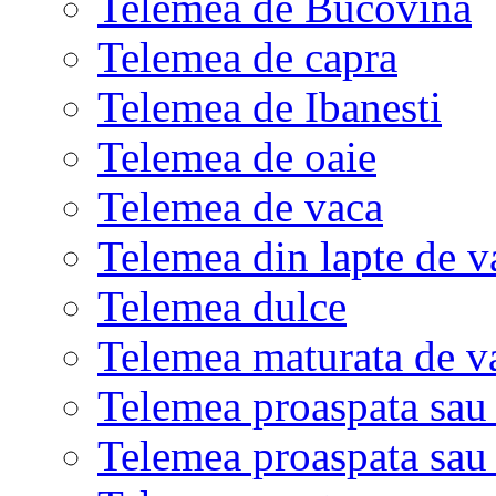
Telemea de Bucovina
Telemea de capra
Telemea de Ibanesti
Telemea de oaie
Telemea de vaca
Telemea din lapte de v
Telemea dulce
Telemea maturata de v
Telemea proaspata sau 
Telemea proaspata sau