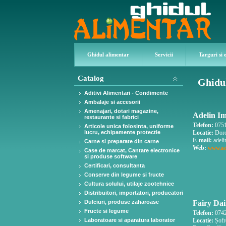
Ghidul alimentar
Servicii
Targuri si 
Catalog
Ghidul
Aditivi Alimentari - Condimente
Ambalaje si accesorii
Amenajari, dotari magazine,
Adelin Im
restaurante si fabrici
Telefon:
0751
Articole unica folosinta, uniforme
lucru, echipamente protectie
Locatie:
Doro
E-mail:
adeli
Carne si preparate din carne
Web:
www.ad
Case de marcat, Cantare electronice
si produse software
Certificari, consultanta
Conserve din legume si fructe
Cultura solului, utilaje zootehnice
Distribuitori, importatori, producatori
Dulciuri, produse zaharoase
Fairy Dai
Fructe si legume
Telefon:
0742
Laboratoare si aparatura laborator
Locatie:
Șofr