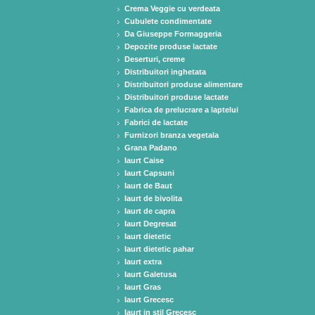
Crema Veggie cu verdeata
Cubulete condimentate
Da Giuseppe Formaggeria
Depozite produse lactate
Deserturi, creme
Distribuitori inghetata
Distribuitori produse alimentare
Distribuitori produse lactate
Fabrica de prelucrare a laptelui
Fabrici de lactate
Furnizori branza vegetala
Grana Padano
Iaurt Caise
Iaurt Capsuni
Iaurt de Baut
Iaurt de bivolita
Iaurt de capra
Iaurt Degresat
Iaurt dietetic
Iaurt dietetic pahar
Iaurt extra
Iaurt Galetusa
Iaurt Gras
Iaurt Grecesc
Iaurt in stil Grecesc