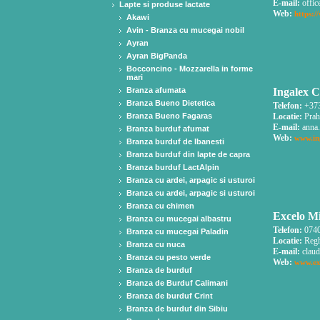
E-mail:
offic
Lapte si produse lactate
Web:
https:/
Akawi
Avin - Branza cu mucegai nobil
Ayran
Ayran BigPanda
Bocconcino - Mozzarella in forme
mari
Branza afumata
Ingalex C
Branza Bueno Dietetica
Telefon:
+373
Branza Bueno Fagaras
Locatie:
Prah
E-mail:
anna.
Branza burduf afumat
Web:
www.in
Branza burduf de Ibanesti
Branza burduf din lapte de capra
Branza burduf LactAlpin
Branza cu ardei, arpagic si usturoi
Branza cu ardei, arpagic si usturoi
Branza cu chimen
Excelo Mi
Branza cu mucegai albastru
Telefon:
0740
Branza cu mucegai Paladin
Locatie:
Regh
Branza cu nuca
E-mail:
claud
Branza cu pesto verde
Web:
www.ex
Branza de burduf
Branza de Burduf Calimani
Branza de burduf Crint
Branza de burduf din Sibiu