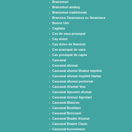
Branzeturi
Branzeturi analog
Branzeturi traditionale
Branzica Taraneasca cu Smantana
Bueno Unt
Cagliata
Cas de vaca proaspat
Caş dulce
Cas dulce de Ibanesti
Cas praospat de vaca
Cas proaspat de capra
Cascaval
Cascaval afumat
Cascaval afumat Bradut impletit
Cascaval afumat impletit Harlau
Cascaval afumat portionat
Cascaval Afumat Vrac
Cascaval Apuseni afumat
Cascaval Ariesul Agrolact
Cascaval Blasova
Cascaval Bomilact
Cascaval Botosani
Cascaval Bradet Afumat
Cascaval Bradet Clasic
Cascaval bucovinean