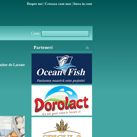
|
|
Despre noi
Creeaza cont nou
Intra in cont
Cauta:
Parteneri