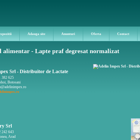
expozitii
Adauga site
Anunturi
Oferta
Contact
 alimentar - Lapte praf degresat normalizat
pex Srl - Distribuitor de Lactate
 382 625
hoi, Botosani
n@adelinimpex.ro
elinimpex.ro
ry Srl
 242 643
onea, Arad