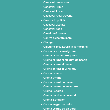
Cascaval pesto rosu
Cascaval Primo
Cascaval Rucar
Cascaval rucar Joyana
Cascaval tip Dalia
Cascaval Vlahita
Cascaval Zada
Casul pe Gustate
Centre colectare lapte
Cheaguri
Ciliegine, Mozzarella in forme mici
Crema cu cascaval junior
Crema cu smantana junior
Crema cu unt si cu gust de bacon
Crema cu unt si marar
Crema cu unt si verdeata
Crema de iaurt
Crema de unt
Crema de unt cu marar
Crema de unt cu smantana
Crema Fagaras
Crema mexicana cu ardei
Crema Sandwich
Crema Veggie cu ardei
Crema Veggie cu ciuperci