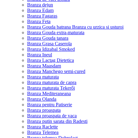
Branza dejun
Branza Edam
Branza Fagaras
Branza Feta
Branza Gouda batrana Branza cu urzica si usturoi
Branza Gouda extra-maturata
Branza Gouda tanara
Branza Grasa Caserola
Branza Idizabal Smoked
Branza Ineul
Branza Lactag Dietetica
Branza Maasdam
Branza Manchego semi-cured
Branza maturata
Branza maturata de capra
Branza maturata Tekerői
Branza Mediteraneana
Branza Olanda
Branza pentru Patiserie
Branza proaspata
Branza proaspata de vaca
Branza putin sarata din Radesti
Branza Raclette
Branza Telemea
Branza telemea Dobrolact