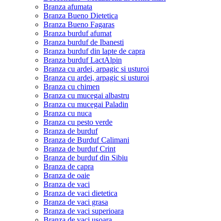
Branza afumata
Branza Bueno Dietetica
Branza Bueno Fagaras
Branza burduf afumat
Branza burduf de Ibanesti
Branza burduf din lapte de capra
Branza burduf LactAlpin
Branza cu ardei, arpagic si usturoi
Branza cu ardei, arpagic si usturoi
Branza cu chimen
Branza cu mucegai albastru
Branza cu mucegai Paladin
Branza cu nuca
Branza cu pesto verde
Branza de burduf
Branza de Burduf Calimani
Branza de burduf Crint
Branza de burduf din Sibiu
Branza de capra
Branza de oaie
Branza de vaci
Branza de vaci dietetica
Branza de vaci grasa
Branza de vaci superioara
Branza de vaci usoara