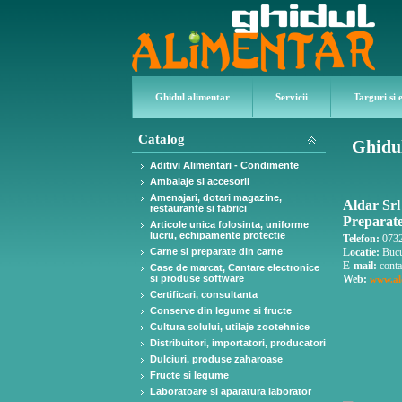
Ghidul alimentar
Servicii
Targuri si 
Catalog
Ghidul
Aditivi Alimentari - Condimente
Ambalaje si accesorii
Amenajari, dotari magazine,
Aldar Srl
restaurante si fabrici
Preparate
Articole unica folosinta, uniforme
lucru, echipamente protectie
Telefon:
0732
Carne si preparate din carne
Locatie:
Bucur
E-mail:
conta
Case de marcat, Cantare electronice
si produse software
Web:
www.al
Certificari, consultanta
Conserve din legume si fructe
Cultura solului, utilaje zootehnice
Distribuitori, importatori, producatori
Dulciuri, produse zaharoase
Fructe si legume
Laboratoare si aparatura laborator