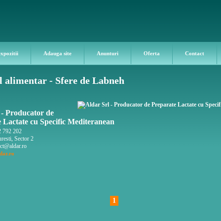
expozitii
Adauga site
Anunturi
Oferta
Contact
 alimentar - Sfere de Labneh
 - Producator de
 Lactate cu Specific Mediteranean
 792 202
esti, Sector 2
ct@aldar.ro
dar.ro
1