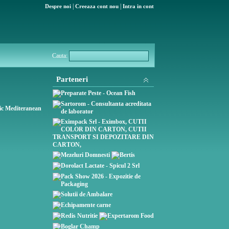
|
|
Despre noi
Creeaza cont nou
Intra in cont
Cauta:
Parteneri