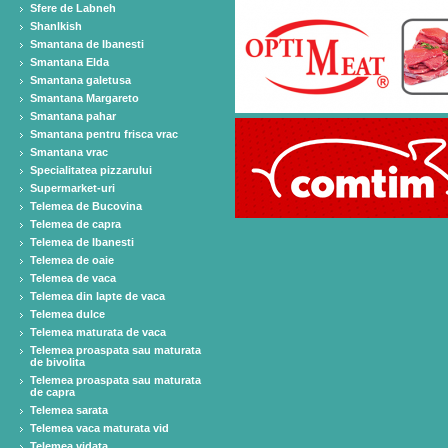
Sfere de Labneh
Shanlkish
Smantana de Ibanesti
Smantana Elda
Smantana galetusa
Smantana Margareto
Smantana pahar
Smantana pentru frisca vrac
Smantana vrac
Specialitatea pizzarului
Supermarket-uri
Telemea de Bucovina
Telemea de capra
Telemea de Ibanesti
Telemea de oaie
Telemea de vaca
Telemea din lapte de vaca
Telemea dulce
Telemea maturata de vaca
Telemea proaspata sau maturata
de bivolita
Telemea proaspata sau maturata
de capra
Telemea sarata
Telemea vaca maturata vid
Telemea vidata