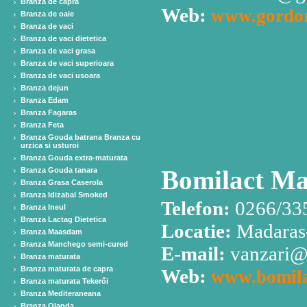
Branza de capra
Web:
www.gordo
Branza de oaie
Branza de vaci
Branza de vaci dietetica
Branza de vaci grasa
Branza de vaci superioara
Branza de vaci usoara
Branza dejun
Branza Edam
Branza Fagaras
Branza Feta
Branza Gouda batrana Branza cu
urzica si usturoi
Branza Gouda extra-maturata
Bomilact Ma
Branza Gouda tanara
Branza Grasa Caserola
Branza Idizabal Smoked
Telefon:
0266/335
Branza Ineul
Branza Lactag Dietetica
Locatie:
Madaras-
Branza Maasdam
Branza Manchego semi-cured
E-mail:
vanzari@
Branza maturata
Branza maturata de capra
Web:
www.bomila
Branza maturata Tekerői
Branza Mediteraneana
Branza Olanda