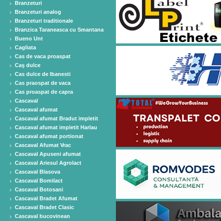
Branzeturi
Branzeturi analog
Branzeturi traditionale
Branzica Taraneasca cu Smantana
Bueno Unt
Cagliata
Cas de vaca proaspat
Caş dulce
Cas dulce de Ibanesti
Cas praospat de vaca
Cas proaspat de capra
Cascaval
Cascaval afumat
Cascaval afumat Bradut impletit
Cascaval afumat impletit Harlau
Cascaval afumat portionat
Cascaval Afumat Vrac
Cascaval Apuseni afumat
Cascaval Ariesul Agrolact
Cascaval Blasova
Cascaval Bomilact
Cascaval Botosani
Cascaval Bradet Afumat
Cascaval Bradet Clasic
Cascaval bucovinean