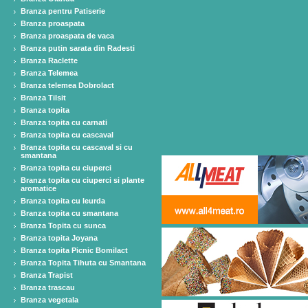
Branza pentru Patiserie
Branza proaspata
Branza proaspata de vaca
Branza putin sarata din Radesti
Branza Raclette
Branza Telemea
Branza telemea Dobrolact
Branza Tilsit
Branza topita
Branza topita cu carnati
Branza topita cu cascaval
Branza topita cu cascaval si cu
smantana
Branza topita cu ciuperci
Branza topita cu ciuperci si plante
aromatice
Branza topita cu leurda
Branza topita cu smantana
Branza Topita cu sunca
Branza topita Joyana
Branza topita Picnic Bomilact
Branza Topita Tihuta cu Smantana
Branza Trapist
Branza trascau
Branza vegetala