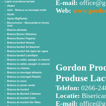
E-mail:
office@g
Lapte si produse lactate
Akawi
Web:
www.gordo
Avin - Branza cu mucegai nobil
Ayran
Ayran BigPanda
Bocconcino - Mozzarella in forme
mari
Branza afumata
Branza Bueno Dietetica
Branza Bueno Fagaras
Branza burduf afumat
Branza burduf de Ibanesti
Branza burduf din lapte de capra
Branza burduf LactAlpin
Branza cu ardei, arpagic si usturoi
Gordon Prod
Branza cu ardei, arpagic si usturoi
Branza cu chimen
Branza cu mucegai albastru
Produse Lac
Branza cu mucegai Paladin
Branza cu nuca
Branza cu pesto verde
Telefon:
0266-248
Branza de burduf
Locatie:
Biserican
Branza de Burduf Calimani
Branza de burduf Crint
E-mail:
office@g
Branza de burduf din Sibiu