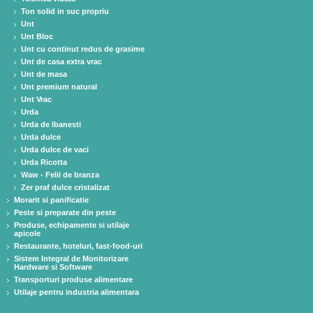
Ton solid in suc propriu
Unt
Unt Bloc
Unt cu continut redus de grasime
Unt de casa extra vrac
Unt de masa
Unt premium natural
Unt Vrac
Urda
Urda de Ibanesti
Urda dulce
Urda dulce de vaci
Urda Ricotta
Waw - Felii de branza
Zer praf dulce cristalizat
Morarit si panificatie
Peste si preparate din peste
Produse, echipamente si utilaje
apicole
Restaurante, hoteluri, fast-food-uri
Sistem Integral de Monitorizare
Hardware si Software
Transporturi produse alimentare
Utilaje pentru industria alimentara