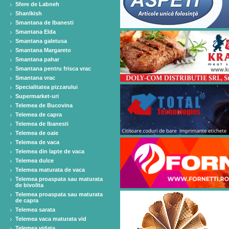
Sfere de Labneh
Shanlkish
Smantana de Ibanesti
Smantana Elda
Smantana galetusa
Smantana Margareto
Smantana pahar
Smantana pentru frisca vrac
Smantana vrac
Specialitatea pizzarului
Supermarket-uri
Telemea de Bucovina
Telemea de capra
Telemea de Ibanesti
Telemea de oaie
Telemea de vaca
Telemea din lapte de vaca
Telemea dulce
Telemea maturata de vaca
Telemea proaspata sau maturata
de bivolita
Telemea proaspata sau maturata
de capra
Telemea sarata
Telemea vaca maturata vid
Telemea vidata