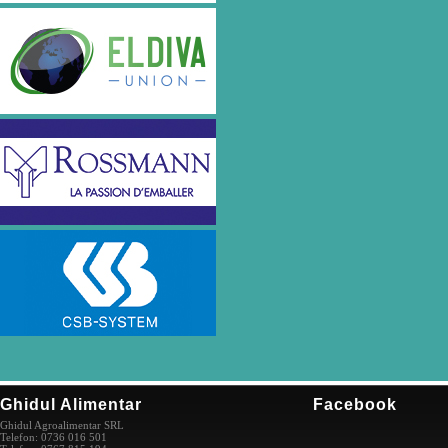
Ghidul Alimentar
Facebook
Ghidul Agroalimentar SRL
Telefon: 0736 016 501