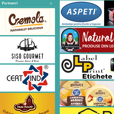
Parteneri