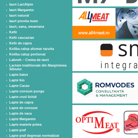
Iaurt LactAlpin
Iaurt Margareto
Iaurt natural
Iaurt provita mare
Iaurt, sana, smantana
Kefir
Kefir caucazian
Kefir de capra
Koliba calup afumat razuita
Koliba calup portionat
Labneh – Crema de iaurt
Lactate traditionale din Marginimea
Sibiului
Lapte batut
Lapte bio
Lapte Cacao
Lapte consum punga
Lapte crud lichid
Lapte de capra
Lapte de consum
Lapte de vaca
Lapte Margareto
Lapte materie prima
Lapte praf
Lapte praf degresat normalizat