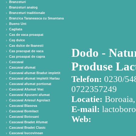
Branzeturi
Branzeturi analog
Branzeturi traditionale
Branzica Taraneasca cu Smantana
Bueno Unt
Cagliata
Cas de vaca proaspat
Caş dulce
Cas dulce de Ibanesti
Dodo - Natur
Cas praospat de vaca
Cas proaspat de capra
Produse Lac
Cascaval
Cascaval afumat
Cascaval afumat Bradut impletit
Telefon:
0230/548
Cascaval afumat impletit Harlau
Cascaval afumat portionat
0722357249
Cascaval Afumat Vrac
Cascaval Apuseni afumat
Locatie:
Boroaia,
Cascaval Ariesul Agrolact
Cascaval Blasova
E-mail:
lactobor
Cascaval Bomilact
Web:
Cascaval Botosani
Cascaval Bradet Afumat
Cascaval Bradet Clasic
Cascaval bucovinean