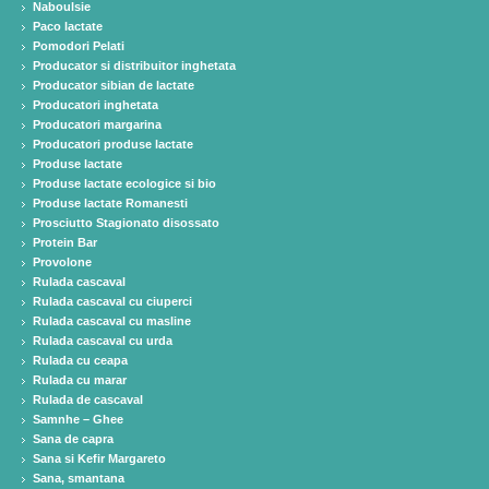
Naboulsie
Paco lactate
Pomodori Pelati
Producator si distribuitor inghetata
Producator sibian de lactate
Producatori inghetata
Producatori margarina
Producatori produse lactate
Produse lactate
Produse lactate ecologice si bio
Produse lactate Romanesti
Prosciutto Stagionato disossato
Protein Bar
Provolone
Rulada cascaval
Rulada cascaval cu ciuperci
Rulada cascaval cu masline
Rulada cascaval cu urda
Rulada cu ceapa
Rulada cu marar
Rulada de cascaval
Samnhe – Ghee
Sana de capra
Sana si Kefir Margareto
Sana, smantana