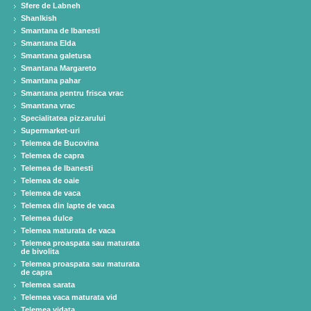
Sfere de Labneh
Shanlkish
Smantana de Ibanesti
Smantana Elda
Smantana galetusa
Smantana Margareto
Smantana pahar
Smantana pentru frisca vrac
Smantana vrac
Specialitatea pizzarului
Supermarket-uri
Telemea de Bucovina
Telemea de capra
Telemea de Ibanesti
Telemea de oaie
Telemea de vaca
Telemea din lapte de vaca
Telemea dulce
Telemea maturata de vaca
Telemea proaspata sau maturata
de bivolita
Telemea proaspata sau maturata
de capra
Telemea sarata
Telemea vaca maturata vid
Telemea vidata