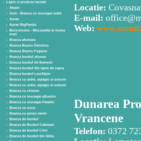
Lapte si produse lactate
Locatie:
Covasna
Akawi
Avin - Branza cu mucegai nobil
E-mail:
office@mo
Ayran
Ayran BigPanda
Web:
www.montla
Bocconcino - Mozzarella in forme
mari
Branza afumata
Branza Bueno Dietetica
Branza Bueno Fagaras
Branza burduf afumat
Branza burduf de Ibanesti
Branza burduf din lapte de capra
Branza burduf LactAlpin
Branza cu ardei, arpagic si usturoi
Branza cu ardei, arpagic si usturoi
Branza cu chimen
Branza cu mucegai albastru
Dunarea Prod
Branza cu mucegai Paladin
Branza cu nuca
Vrancene
Branza cu pesto verde
Branza de burduf
Branza de Burduf Calimani
Telefon:
0372 723
Branza de burduf Crint
Branza de burduf din Sibiu