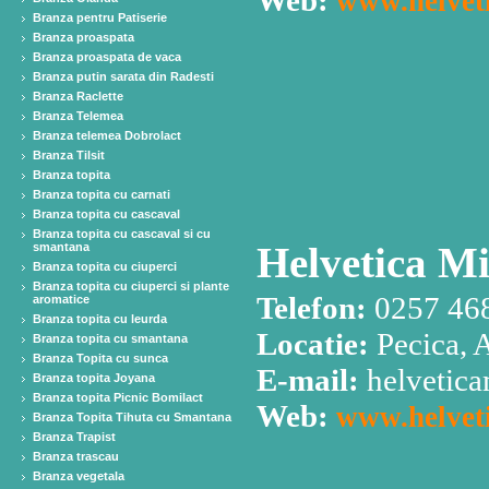
Web:
www.helvet
Branza pentru Patiserie
Branza proaspata
Branza proaspata de vaca
Branza putin sarata din Radesti
Branza Raclette
Branza Telemea
Branza telemea Dobrolact
Branza Tilsit
Branza topita
Branza topita cu carnati
Branza topita cu cascaval
Branza topita cu cascaval si cu
Helvetica Mi
smantana
Branza topita cu ciuperci
Branza topita cu ciuperci si plante
Telefon:
0257 46
aromatice
Branza topita cu leurda
Locatie:
Pecica, 
Branza topita cu smantana
Branza Topita cu sunca
E-mail:
helvetic
Branza topita Joyana
Branza topita Picnic Bomilact
Web:
www.helvet
Branza Topita Tihuta cu Smantana
Branza Trapist
Branza trascau
Branza vegetala