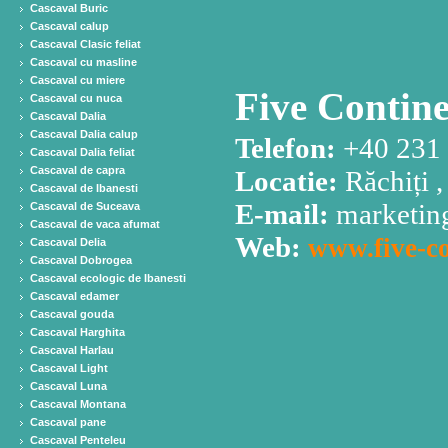
Cascaval Buric
Cascaval calup
Cascaval Clasic feliat
Cascaval cu masline
Cascaval cu miere
Five Contin
Cascaval cu nuca
Cascaval Dalia
Cascaval Dalia calup
Telefon:
+40 231 
Cascaval Dalia feliat
Cascaval de capra
Locatie:
Răchiți ,
Cascaval de Ibanesti
E-mail:
marketing
Cascaval de Suceava
Cascaval de vaca afumat
Web:
www.five-co
Cascaval Delia
Cascaval Dobrogea
Cascaval ecologic de Ibanesti
Cascaval edamer
Cascaval gouda
Cascaval Harghita
Cascaval Harlau
Cascaval Light
Cascaval Luna
Cascaval Montana
Cascaval pane
Cascaval Penteleu