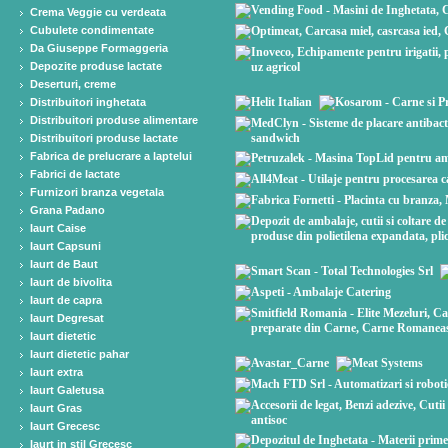
Crema Veggie cu verdeata
Cubulete condimentate
Da Giuseppe Formaggeria
Depozite produse lactate
Deserturi, creme
Distribuitori inghetata
Distribuitori produse alimentare
Distribuitori produse lactate
Fabrica de prelucrare a laptelui
Fabrici de lactate
Furnizori branza vegetala
Grana Padano
Iaurt Caise
Iaurt Capsuni
Iaurt de Baut
Iaurt de bivolita
Iaurt de capra
Iaurt Degresat
Iaurt dietetic
Iaurt dietetic pahar
Iaurt extra
Iaurt Galetusa
Iaurt Gras
Iaurt Grecesc
Iaurt in stil Grecesc