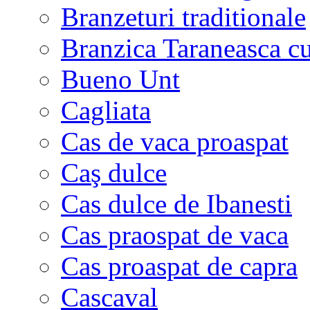
Branzeturi traditionale
Branzica Taraneasca c
Bueno Unt
Cagliata
Cas de vaca proaspat
Caş dulce
Cas dulce de Ibanesti
Cas praospat de vaca
Cas proaspat de capra
Cascaval