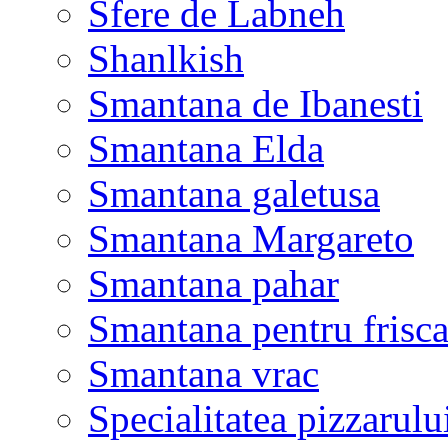
Sfere de Labneh
Shanlkish
Smantana de Ibanesti
Smantana Elda
Smantana galetusa
Smantana Margareto
Smantana pahar
Smantana pentru frisca
Smantana vrac
Specialitatea pizzarulu