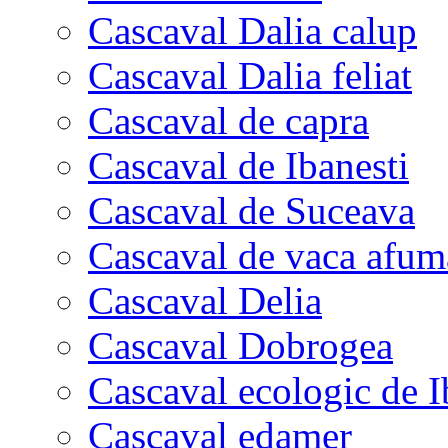
Cascaval Dalia calup
Cascaval Dalia feliat
Cascaval de capra
Cascaval de Ibanesti
Cascaval de Suceava
Cascaval de vaca afum
Cascaval Delia
Cascaval Dobrogea
Cascaval ecologic de I
Cascaval edamer