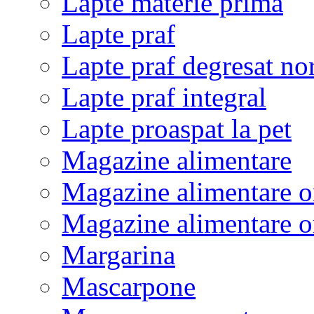
Lapte materie prima
Lapte praf
Lapte praf degresat no
Lapte praf integral
Lapte proaspat la pet
Magazine alimentare
Magazine alimentare o
Magazine alimentare o
Margarina
Mascarpone