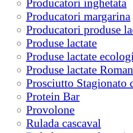
Producatori inghetata
Producatori margarina
Producatori produse la
Produse lactate
Produse lactate ecologi
Produse lactate Roman
Prosciutto Stagionato 
Protein Bar
Provolone
Rulada cascaval