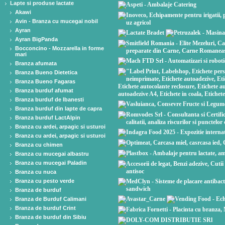
Lapte si produse lactate
Akawi
Avin - Branza cu mucegai nobil
Ayran
Ayran BigPanda
Bocconcino - Mozzarella in forme
mari
Branza afumata
Branza Bueno Dietetica
Branza Bueno Fagaras
Branza burduf afumat
Branza burduf de Ibanesti
Branza burduf din lapte de capra
Branza burduf LactAlpin
Branza cu ardei, arpagic si usturoi
Branza cu ardei, arpagic si usturoi
Branza cu chimen
Branza cu mucegai albastru
Branza cu mucegai Paladin
Branza cu nuca
Branza cu pesto verde
Branza de burduf
Branza de Burduf Calimani
Branza de burduf Crint
Branza de burduf din Sibiu