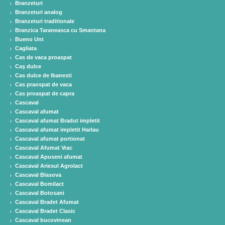
Branzeturi
Branzeturi analog
Branzeturi traditionale
Branzica Taraneasca cu Smantana
Bueno Unt
Cagliata
Cas de vaca proaspat
Caş dulce
Cas dulce de Ibanesti
Cas praospat de vaca
Cas proaspat de capra
Cascaval
Cascaval afumat
Cascaval afumat Bradut impletit
Cascaval afumat impletit Harlau
Cascaval afumat portionat
Cascaval Afumat Vrac
Cascaval Apuseni afumat
Cascaval Ariesul Agrolact
Cascaval Blasova
Cascaval Bomilact
Cascaval Botosani
Cascaval Bradet Afumat
Cascaval Bradet Clasic
Cascaval bucovinean