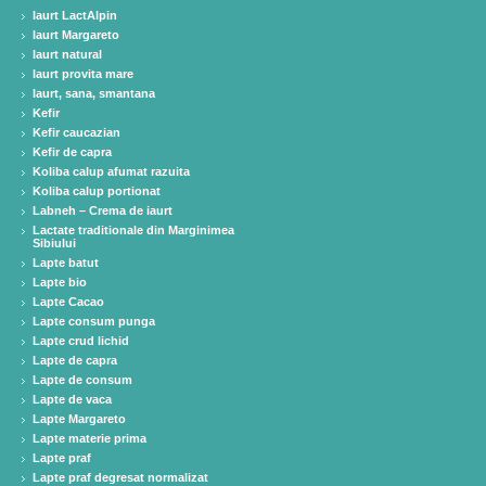
Iaurt LactAlpin
Iaurt Margareto
Iaurt natural
Iaurt provita mare
Iaurt, sana, smantana
Kefir
Kefir caucazian
Kefir de capra
Koliba calup afumat razuita
Koliba calup portionat
Labneh – Crema de iaurt
Lactate traditionale din Marginimea
Sibiului
Lapte batut
Lapte bio
Lapte Cacao
Lapte consum punga
Lapte crud lichid
Lapte de capra
Lapte de consum
Lapte de vaca
Lapte Margareto
Lapte materie prima
Lapte praf
Lapte praf degresat normalizat