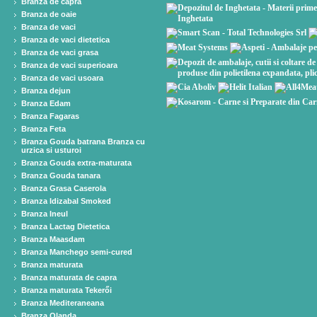
Branza de capra
Branza de oaie
Branza de vaci
Branza de vaci dietetica
Branza de vaci grasa
Branza de vaci superioara
Branza de vaci usoara
Branza dejun
Branza Edam
Branza Fagaras
Branza Feta
Branza Gouda batrana Branza cu
urzica si usturoi
Branza Gouda extra-maturata
Branza Gouda tanara
Branza Grasa Caserola
Branza Idizabal Smoked
Branza Ineul
Branza Lactag Dietetica
Branza Maasdam
Branza Manchego semi-cured
Branza maturata
Branza maturata de capra
Branza maturata Tekerői
Branza Mediteraneana
Branza Olanda