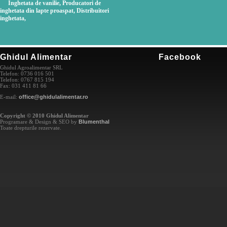
Ghidul Alimentar
Facebook
Ghidul Agroalimentar SRL
Telefon: 0736 016 501
Telefon: 0767 815 194
Fax: 031 411 81 66
E-mail:
office@ghidulalimentar.ro
Copyright © 2010 Ghidul Alimentar
Programare & Design & SEO by
Blumenthal
Toate drepturile rezervate.