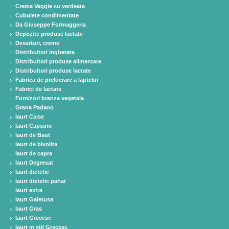
Crema Veggie cu verdeata
Cubulete condimentate
Da Giuseppe Formaggeria
Depozite produse lactate
Deserturi, creme
Distribuitori inghetata
Distribuitori produse alimentare
Distribuitori produse lactate
Fabrica de prelucrare a laptelui
Fabrici de lactate
Furnizori branza vegetala
Grana Padano
Iaurt Caise
Iaurt Capsuni
Iaurt de Baut
Iaurt de bivolita
Iaurt de capra
Iaurt Degresat
Iaurt dietetic
Iaurt dietetic pahar
Iaurt extra
Iaurt Galetusa
Iaurt Gras
Iaurt Grecesc
Iaurt in stil Grecesc