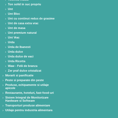
Ton solid in suc propriu
Unt
Unt Bloc
Unt cu continut redus de grasime
Unt de casa extra vrac
Unt de masa
Unt premium natural
Unt Vrac
Urda
Urda de Ibanesti
Urda dulce
Urda dulce de vaci
Urda Ricotta
Waw - Felii de branza
Zer praf dulce cristalizat
Morarit si panificatie
Peste si preparate din peste
Produse, echipamente si utilaje
apicole
Restaurante, hoteluri, fast-food-uri
Sistem Integral de Monitorizare
Hardware si Software
Transporturi produse alimentare
Utilaje pentru industria alimentara