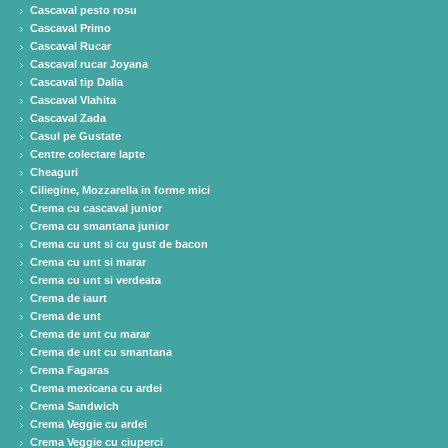
Cascaval pesto rosu
Cascaval Primo
Cascaval Rucar
Cascaval rucar Joyana
Cascaval tip Dalia
Cascaval Vlahita
Cascaval Zada
Casul pe Gustate
Centre colectare lapte
Cheaguri
Ciliegine, Mozzarella in forme mici
Crema cu cascaval junior
Crema cu smantana junior
Crema cu unt si cu gust de bacon
Crema cu unt si marar
Crema cu unt si verdeata
Crema de iaurt
Crema de unt
Crema de unt cu marar
Crema de unt cu smantana
Crema Fagaras
Crema mexicana cu ardei
Crema Sandwich
Crema Veggie cu ardei
Crema Veggie cu ciuperci