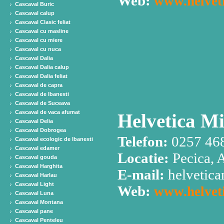
Web:
www.helvet
Cascaval Buric
Cascaval calup
Cascaval Clasic feliat
Cascaval cu masline
Cascaval cu miere
Cascaval cu nuca
Cascaval Dalia
Cascaval Dalia calup
Cascaval Dalia feliat
Cascaval de capra
Cascaval de Ibanesti
Cascaval de Suceava
Cascaval de vaca afumat
Helvetica Mi
Cascaval Delia
Cascaval Dobrogea
Telefon:
0257 46
Cascaval ecologic de Ibanesti
Cascaval edamer
Locatie:
Pecica, 
Cascaval gouda
Cascaval Harghita
E-mail:
helvetic
Cascaval Harlau
Cascaval Light
Web:
www.helvet
Cascaval Luna
Cascaval Montana
Cascaval pane
Cascaval Penteleu