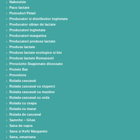
Naboulsie
Paco lactate
Pomodori Pelati
Producator si distribuitor inghetata
Producator sibian de lactate
Producatori inghetata
Producatori margarina
Producatori produse lactate
Produse lactate
Produse lactate ecologice si bio
Produse lactate Romanesti
Prosciutto Stagionato disossato
Protein Bar
Provolone
Rulada cascaval
Rulada cascaval cu ciuperci
Rulada cascaval cu masline
Rulada cascaval cu urda
Rulada cu ceapa
Rulada cu marar
Rulada de cascaval
Samnhe – Ghee
Sana de capra
Sana si Kefir Margareto
Sana, smantana