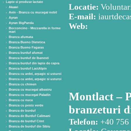
Lapte si produse lactate
Locatie:
Voluntari
Akawi
Avin - Branza cu mucegai nobil
E-mail:
iaurtdec
Ayran
Ayran BigPanda
Web:
Bocconcino - Mozzarella in forme
mari
Branza afumata
Branza Bueno Dietetica
Branza Bueno Fagaras
Branza burduf afumat
Branza burduf de Ibanesti
Branza burduf din lapte de capra
Branza burduf LactAlpin
Branza cu ardei, arpagic si usturoi
Branza cu ardei, arpagic si usturoi
Branza cu chimen
Branza cu mucegai albastru
Montlact – P
Branza cu mucegai Paladin
Branza cu nuca
branzeturi 
Branza cu pesto verde
Branza de burduf
Branza de Burduf Calimani
Telefon:
+40 756 
Branza de burduf Crint
Branza de burduf din Sibiu