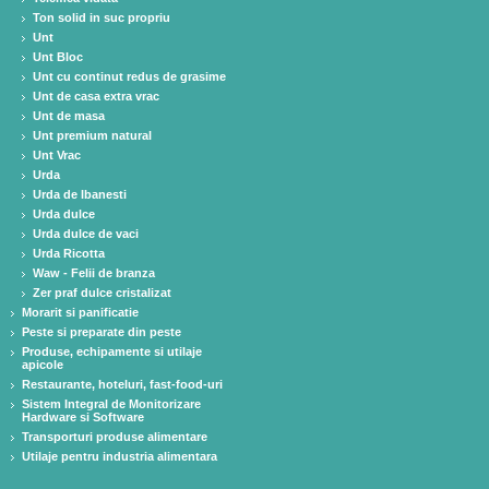
Ton solid in suc propriu
Unt
Unt Bloc
Unt cu continut redus de grasime
Unt de casa extra vrac
Unt de masa
Unt premium natural
Unt Vrac
Urda
Urda de Ibanesti
Urda dulce
Urda dulce de vaci
Urda Ricotta
Waw - Felii de branza
Zer praf dulce cristalizat
Morarit si panificatie
Peste si preparate din peste
Produse, echipamente si utilaje
apicole
Restaurante, hoteluri, fast-food-uri
Sistem Integral de Monitorizare
Hardware si Software
Transporturi produse alimentare
Utilaje pentru industria alimentara