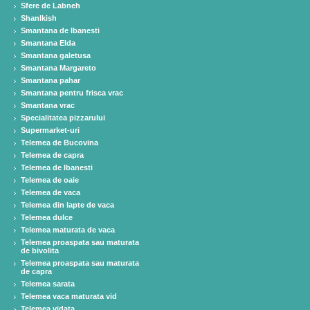
Sfere de Labneh
Shanlkish
Smantana de Ibanesti
Smantana Elda
Smantana galetusa
Smantana Margareto
Smantana pahar
Smantana pentru frisca vrac
Smantana vrac
Specialitatea pizzarului
Supermarket-uri
Telemea de Bucovina
Telemea de capra
Telemea de Ibanesti
Telemea de oaie
Telemea de vaca
Telemea din lapte de vaca
Telemea dulce
Telemea maturata de vaca
Telemea proaspata sau maturata
de bivolita
Telemea proaspata sau maturata
de capra
Telemea sarata
Telemea vaca maturata vid
Telemea vidata