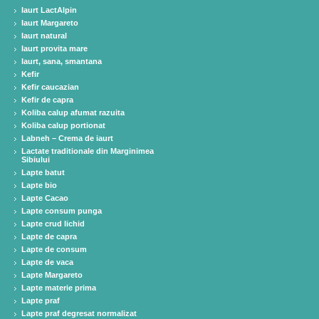
Iaurt LactAlpin
Iaurt Margareto
Iaurt natural
Iaurt provita mare
Iaurt, sana, smantana
Kefir
Kefir caucazian
Kefir de capra
Koliba calup afumat razuita
Koliba calup portionat
Labneh – Crema de iaurt
Lactate traditionale din Marginimea
Sibiului
Lapte batut
Lapte bio
Lapte Cacao
Lapte consum punga
Lapte crud lichid
Lapte de capra
Lapte de consum
Lapte de vaca
Lapte Margareto
Lapte materie prima
Lapte praf
Lapte praf degresat normalizat