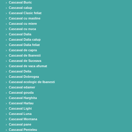
Cascaval Buric
Cascaval calup
Cascaval Clasic feliat
Cascaval cu masline
Cascaval cu miere
Cascaval cu nuca
Cascaval Dalia
Cascaval Dalia calup
Cascaval Dalia feliat
Cascaval de capra
Cascaval de Ibanesti
Cascaval de Suceava
Cascaval de vaca afumat
Cascaval Delia
Cascaval Dobrogea
Cascaval ecologic de Ibanesti
Cascaval edamer
Cascaval gouda
Cascaval Harghita
Cascaval Harlau
Cascaval Light
Cascaval Luna
Cascaval Montana
Cascaval pane
Cascaval Penteleu