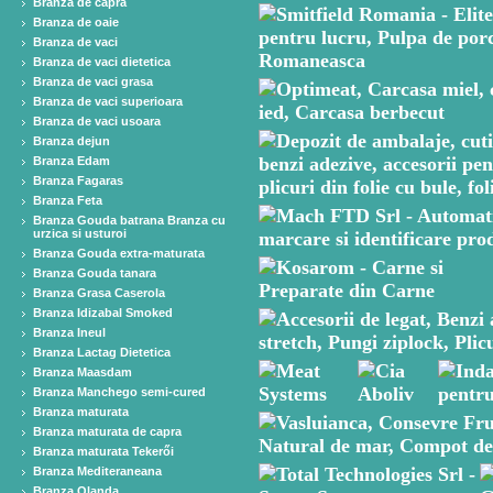
Branza de capra
Branza de oaie
Branza de vaci
Branza de vaci dietetica
Branza de vaci grasa
Branza de vaci superioara
Branza de vaci usoara
Branza dejun
Branza Edam
Branza Fagaras
Branza Feta
Branza Gouda batrana Branza cu
urzica si usturoi
Branza Gouda extra-maturata
Branza Gouda tanara
Branza Grasa Caserola
Branza Idizabal Smoked
Branza Ineul
Branza Lactag Dietetica
Branza Maasdam
Branza Manchego semi-cured
Branza maturata
Branza maturata de capra
Branza maturata Tekerői
Branza Mediteraneana
Branza Olanda