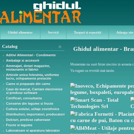
Ghidul alimentar
Servicii
Targuri si expozitii
Adauga site
Catalog
Ghidul alimentar - Br
Aditivi Alimentari - Condimente
Ambalaje si accesorii
Momentan nu sunt firme inscrise in aceasta c
Amenajari, dotari magazine,
restaurante si fabrici
Va rugam sa reveniti mai tarziu.
Articole unica folosinta, uniforme
lucru, echipamente protectie
Carne si preparate din carne
Case de marcat, Cantare electronice
si produse software
Certificari, consultanta
Conserve din legume si fructe
Cultura solului, utilaje zootehnice
Distribuitori, importatori, producatori
Dulciuri, produse zaharoase
Fructe si legume
Laboratoare si aparatura laborator