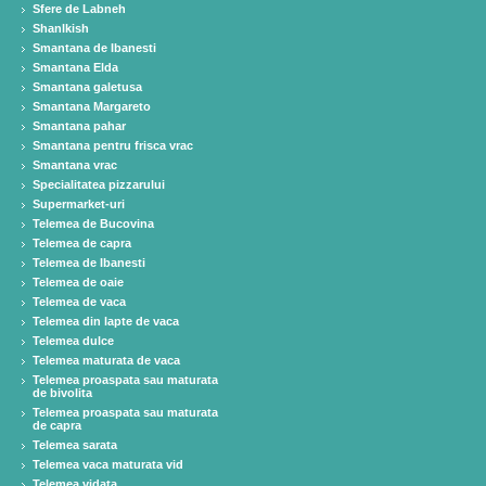
Sfere de Labneh
Shanlkish
Smantana de Ibanesti
Smantana Elda
Smantana galetusa
Smantana Margareto
Smantana pahar
Smantana pentru frisca vrac
Smantana vrac
Specialitatea pizzarului
Supermarket-uri
Telemea de Bucovina
Telemea de capra
Telemea de Ibanesti
Telemea de oaie
Telemea de vaca
Telemea din lapte de vaca
Telemea dulce
Telemea maturata de vaca
Telemea proaspata sau maturata
de bivolita
Telemea proaspata sau maturata
de capra
Telemea sarata
Telemea vaca maturata vid
Telemea vidata