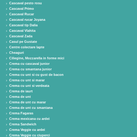
Cascaval pesto rosu
Cascaval Primo
Cascaval Rucar
Cascaval rucar Joyana
Cascaval tip Dalia
Cascaval Vlahita
Cascaval Zada
Casul pe Gustate
Centre colectare lapte
Cheaguri
Ciliegine, Mozzarella in forme mici
Crema cu cascaval junior
Crema cu smantana junior
Crema cu unt si cu gust de bacon
Crema cu unt si marar
Crema cu unt si verdeata
Crema de iaurt
Crema de unt
Crema de unt cu marar
Crema de unt cu smantana
Crema Fagaras
Crema mexicana cu ardei
Crema Sandwich
Crema Veggie cu ardei
Crema Veggie cu ciuperci