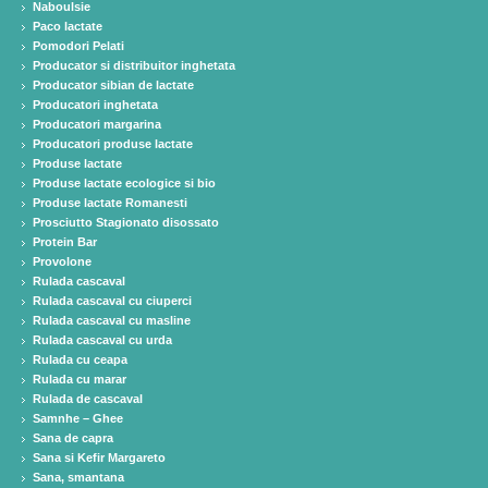
Naboulsie
Paco lactate
Pomodori Pelati
Producator si distribuitor inghetata
Producator sibian de lactate
Producatori inghetata
Producatori margarina
Producatori produse lactate
Produse lactate
Produse lactate ecologice si bio
Produse lactate Romanesti
Prosciutto Stagionato disossato
Protein Bar
Provolone
Rulada cascaval
Rulada cascaval cu ciuperci
Rulada cascaval cu masline
Rulada cascaval cu urda
Rulada cu ceapa
Rulada cu marar
Rulada de cascaval
Samnhe – Ghee
Sana de capra
Sana si Kefir Margareto
Sana, smantana