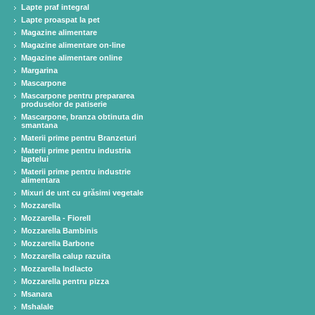
Lapte praf integral
Lapte proaspat la pet
Magazine alimentare
Magazine alimentare on-line
Magazine alimentare online
Margarina
Mascarpone
Mascarpone pentru prepararea
produselor de patiserie
Mascarpone, branza obtinuta din
smantana
Materii prime pentru Branzeturi
Materii prime pentru industria
laptelui
Materii prime pentru industrie
alimentara
Mixuri de unt cu grăsimi vegetale
Mozzarella
Mozzarella - Fiorell
Mozzarella Bambinis
Mozzarella Barbone
Mozzarella calup razuita
Mozzarella Indlacto
Mozzarella pentru pizza
Msanara
Mshalale