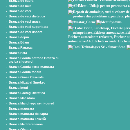
Branza de capra
Branza de oaie
Branza de vaci
Branza de vaci dietetica
Branza de vaci grasa
Branza de vaci superioara
Branza de vaci usoara
Branza dejun
Branza Edam
Branza Fagaras
Branza Feta
Branza Gouda batrana Branza cu
urzica si usturoi
Branza Gouda extra-maturata
Branza Gouda tanara
Branza Grasa Caserola
Branza Idizabal Smoked
Branza Ineul
Branza Lactag Dietetica
Branza Maasdam
Branza Manchego semi-cured
Branza maturata
Branza maturata de capra
Branza maturata Tekerői
Branza Mediteraneana
Branza Olanda