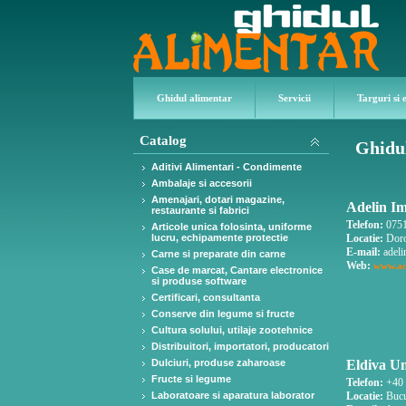
Ghidul alimentar
Servicii
Targuri si 
Catalog
Ghidu
Aditivi Alimentari - Condimente
Ambalaje si accesorii
Amenajari, dotari magazine,
Adelin Im
restaurante si fabrici
Telefon:
0751
Articole unica folosinta, uniforme
lucru, echipamente protectie
Locatie:
Doro
E-mail:
adeli
Carne si preparate din carne
Web:
www.ad
Case de marcat, Cantare electronice
si produse software
Certificari, consultanta
Conserve din legume si fructe
Cultura solului, utilaje zootehnice
Distribuitori, importatori, producatori
Dulciuri, produse zaharoase
Eldiva Un
Fructe si legume
Telefon:
+40 
Laboratoare si aparatura laborator
Locatie:
Bucur