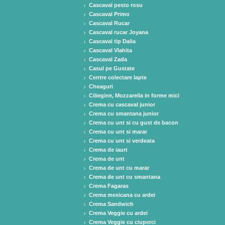
Cascaval pesto rosu
Cascaval Primo
Cascaval Rucar
Cascaval rucar Joyana
Cascaval tip Dalia
Cascaval Vlahita
Cascaval Zada
Casul pe Gustate
Centre colectare lapte
Cheaguri
Ciliegine, Mozzarella in forme mici
Crema cu cascaval junior
Crema cu smantana junior
Crema cu unt si cu gust de bacon
Crema cu unt si marar
Crema cu unt si verdeata
Crema de iaurt
Crema de unt
Crema de unt cu marar
Crema de unt cu smantana
Crema Fagaras
Crema mexicana cu ardei
Crema Sandwich
Crema Veggie cu ardei
Crema Veggie cu ciuperci