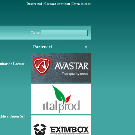
|
|
Despre noi
Creeaza cont nou
Intra in cont
Cauta:
Parteneri