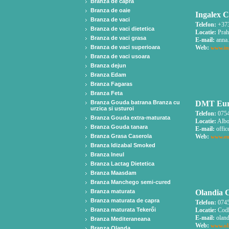
Branza de capra
Branza de oaie
Ingalex C
Branza de vaci
Telefon:
+373
Branza de vaci dietetica
Locatie:
Prah
Branza de vaci grasa
E-mail:
anna.
Branza de vaci superioara
Web:
www.in
Branza de vaci usoara
Branza dejun
Branza Edam
Branza Fagaras
Branza Feta
Branza Gouda batrana Branza cu
DMT Euro
urzica si usturoi
Telefon:
0754
Branza Gouda extra-maturata
Locatie:
Albo
Branza Gouda tanara
E-mail:
offic
Branza Grasa Caserola
Web:
www.eu
Branza Idizabal Smoked
Branza Ineul
Branza Lactag Dietetica
Branza Maasdam
Branza Manchego semi-cured
Branza maturata
Olandia C
Branza maturata de capra
Telefon:
0745
Branza maturata Tekerői
Locatie:
Codl
E-mail:
oland
Branza Mediteraneana
Web:
www.ol
Branza Olanda