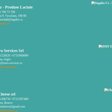
z - Produse Lactate
 799 75 790
a 9, Vysočany, 190 00
iordatii@ingalex.cz
galex.cz
 Services Srl
/220620 / 0733/660000
ta, Arges
e@euro-services.ro
ro-services.ro
heese srl
/300759 / 0723/387469
ea, Brasov
iacheese@gmail.com
andiacheese.ro