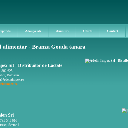
expozitii
Adauga site
Anunturi
Oferta
Contact
l alimentar - Branza Gouda tanara
pex Srl - Distribuitor de Lactate
 382 625
hoi, Botosani
n@adelinimpex.ro
elinimpex.ro
ion Srl
735 545 616
esti, Sector 1