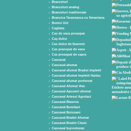
Branzeturi
Branzeturi analog
Branzeturi traditionale
Branzica Taraneasca cu Smantana
Bueno Unt
Cagliata
Cas de vaca proaspat
Caş dulce
Cas dulce de Ibanesti
Cas praospat de vaca
Cas proaspat de capra
Cascaval
Cascaval afumat
Cascaval afumat Bradut impletit
Cascaval afumat impletit Harlau
Cascaval afumat portionat
Cascaval Afumat Vrac
Cascaval Apuseni afumat
Cascaval Ariesul Agrolact
Cascaval Blasova
Cascaval Bomilact
Cascaval Botosani
Cascaval Bradet Afumat
Cascaval Bradet Clasic
Cascaval bucovinean