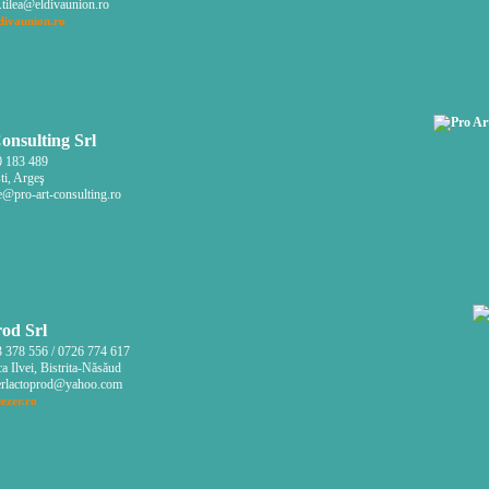
.tilea@eldivaunion.ro
divaunion.ro
onsulting Srl
 183 489
ti, Argeş
e@pro-art-consulting.ro
rod Srl
 378 556 / 0726 774 617
 Ilvei, Bistrita-Năsăud
erlactoprod@yahoo.com
ezer.ro