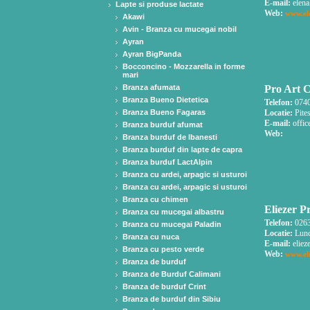
E-mail:
elena
Lapte si produse lactate
Web:
www.el
Akawi
Avin - Branza cu mucegai nobil
Ayran
Ayran BigPanda
Bocconcino - Mozzarella in forme
mari
Branza afumata
Pro Art C
Branza Bueno Dietetica
Telefon:
0740
Branza Bueno Fagaras
Locatie:
Pites
E-mail:
offic
Branza burduf afumat
Web:
Branza burduf de Ibanesti
Branza burduf din lapte de capra
Branza burduf LactAlpin
Branza cu ardei, arpagic si usturoi
Branza cu ardei, arpagic si usturoi
Branza cu chimen
Eliezer P
Branza cu mucegai albastru
Telefon:
0263
Branza cu mucegai Paladin
Locatie:
Lunca
Branza cu nuca
E-mail:
eliez
Branza cu pesto verde
Web:
www.eli
Branza de burduf
Branza de Burduf Calimani
Branza de burduf Crint
Branza de burduf din Sibiu