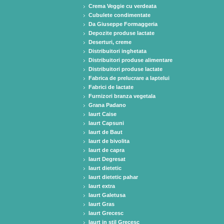
Crema Veggie cu verdeata
Cubulete condimentate
Da Giuseppe Formaggeria
Depozite produse lactate
Deserturi, creme
Distribuitori inghetata
Distribuitori produse alimentare
Distribuitori produse lactate
Fabrica de prelucrare a laptelui
Fabrici de lactate
Furnizori branza vegetala
Grana Padano
Iaurt Caise
Iaurt Capsuni
Iaurt de Baut
Iaurt de bivolita
Iaurt de capra
Iaurt Degresat
Iaurt dietetic
Iaurt dietetic pahar
Iaurt extra
Iaurt Galetusa
Iaurt Gras
Iaurt Grecesc
Iaurt in stil Grecesc