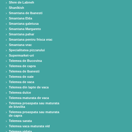
Sfere de Labneh
Shanlkish
Smantana de Ibanesti
Smantana Elda
Smantana galetusa
Smantana Margareto
Smantana pahar
Smantana pentru frisca vrac
Smantana vrac
Specialitatea pizzarului
Supermarket-uri
Telemea de Bucovina
Telemea de capra
Telemea de Ibanesti
Telemea de oaie
Telemea de vaca
Telemea din lapte de vaca
Telemea dulce
Telemea maturata de vaca
Telemea proaspata sau maturata
de bivolita
Telemea proaspata sau maturata
de capra
Telemea sarata
Telemea vaca maturata vid
Telemea vidata