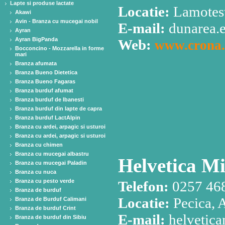
Lapte si produse lactate
Locatie:
Lamotest
Akawi
Avin - Branza cu mucegai nobil
E-mail:
dunarea.
Ayran
Ayran BigPanda
Web:
www.crona.
Bocconcino - Mozzarella in forme
mari
Branza afumata
Branza Bueno Dietetica
Branza Bueno Fagaras
Branza burduf afumat
Branza burduf de Ibanesti
Branza burduf din lapte de capra
Branza burduf LactAlpin
Branza cu ardei, arpagic si usturoi
Branza cu ardei, arpagic si usturoi
Branza cu chimen
Branza cu mucegai albastru
Helvetica Mi
Branza cu mucegai Paladin
Branza cu nuca
Branza cu pesto verde
Telefon:
0257 46
Branza de burduf
Locatie:
Pecica, 
Branza de Burduf Calimani
Branza de burduf Crint
E-mail:
helvetic
Branza de burduf din Sibiu