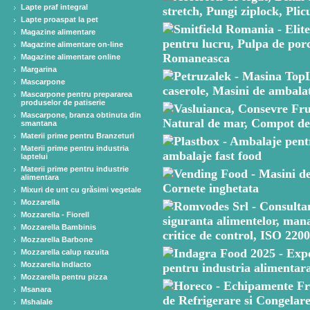
Lapte praf integral
Lapte proaspat la pet
Magazine alimentare
Magazine alimentare on-line
Magazine alimentare online
Margarina
Mascarpone
Mascarpone pentru prepararea
produselor de patiserie
Mascarpone, branza obtinuta din
smantana
Materii prime pentru Branzeturi
Materii prime pentru industria
laptelui
Materii prime pentru industrie
alimentara
Mixuri de unt cu grăsimi vegetale
Mozzarella
Mozzarella - Fiorell
Mozzarella Bambinis
Mozzarella Barbone
Mozzarella calup razuita
Mozzarella Indlacto
Mozzarella pentru pizza
Msanara
Mshalale