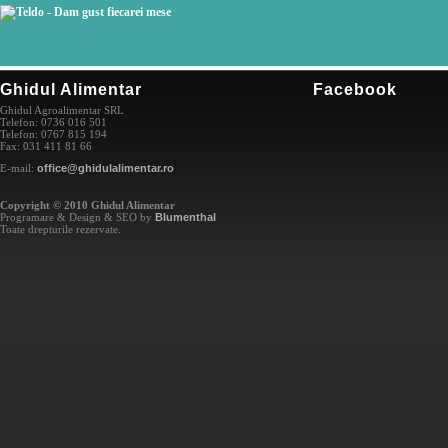
Ghidul Alimentar
Facebook
Ghidul Agroalimentar SRL
Telefon: 0736 016 501
Telefon: 0767 815 194
Fax: 031 411 81 66
E-mail:
office@ghidulalimentar.ro
Copyright © 2010 Ghidul Alimentar
Programare & Design & SEO by
Blumenthal
Toate drepturile rezervate.