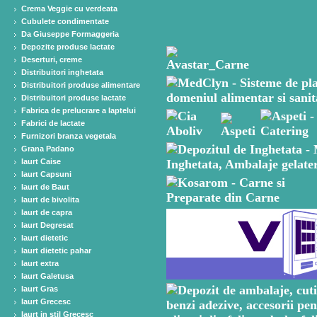
Crema Veggie cu verdeata
Cubulete condimentate
Da Giuseppe Formaggeria
Depozite produse lactate
Deserturi, creme
Distribuitori inghetata
Distribuitori produse alimentare
Distribuitori produse lactate
Fabrica de prelucrare a laptelui
Fabrici de lactate
Furnizori branza vegetala
Grana Padano
Iaurt Caise
Iaurt Capsuni
Iaurt de Baut
Iaurt de bivolita
Iaurt de capra
Iaurt Degresat
Iaurt dietetic
Iaurt dietetic pahar
Iaurt extra
Iaurt Galetusa
Iaurt Gras
Iaurt Grecesc
Iaurt in stil Grecesc