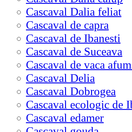
Cascaval Dalia feliat
Cascaval de capra
Cascaval de Ibanesti
Cascaval de Suceava
Cascaval de vaca afum
Cascaval Delia
Cascaval Dobrogea
Cascaval ecologic de I
Cascaval edamer
Cascaval gouda