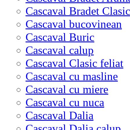
Cascaval Bradet Clasi
Cascaval bucovinean
Cascaval Buric
Cascaval calup
Cascaval Clasic feliat
Cascaval cu masline
Cascaval cu miere
Cascaval cu nuca
Cascaval Dalia
Cascaval Dalia calup