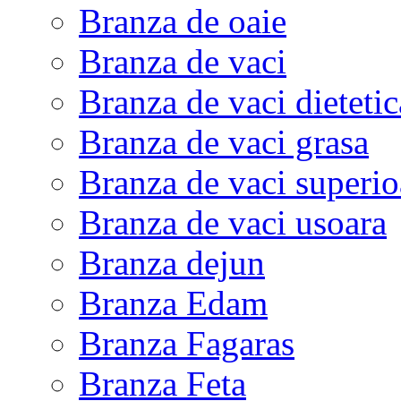
Branza de oaie
Branza de vaci
Branza de vaci dietetic
Branza de vaci grasa
Branza de vaci superio
Branza de vaci usoara
Branza dejun
Branza Edam
Branza Fagaras
Branza Feta