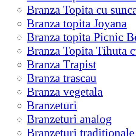
Branza Topita cu sunc
Branza topita Joyana
Branza topita Picnic B
Branza Topita Tihuta 
Branza Trapist
Branza trascau
Branza vegetala
Branzeturi
Branzeturi analog
Branzeturi traditionale