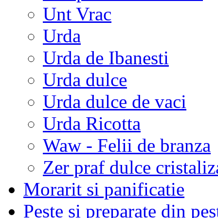
Unt Vrac
Urda
Urda de Ibanesti
Urda dulce
Urda dulce de vaci
Urda Ricotta
Waw - Felii de branza
Zer praf dulce cristaliz
Morarit si panificatie
Peste si preparate din pes