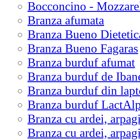
Bocconcino - Mozzarel
Branza afumata
Branza Bueno Dietetic
Branza Bueno Fagaras
Branza burduf afumat
Branza burduf de Ibane
Branza burduf din lapt
Branza burduf LactAl
Branza cu ardei, arpagi
Branza cu ardei, arpagi