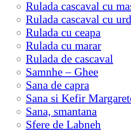
Rulada cascaval cu ma
Rulada cascaval cu ur
Rulada cu ceapa
Rulada cu marar
Rulada de cascaval
Samnhe – Ghee
Sana de capra
Sana si Kefir Margaret
Sana, smantana
Sfere de Labneh