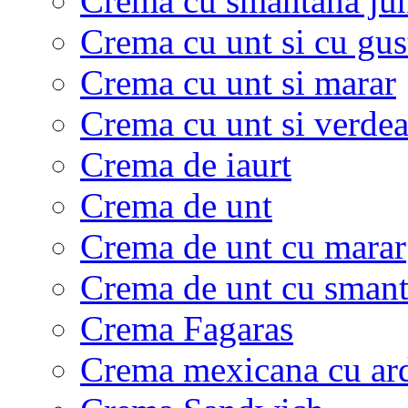
Crema cu smantana ju
Crema cu unt si cu gus
Crema cu unt si marar
Crema cu unt si verdea
Crema de iaurt
Crema de unt
Crema de unt cu marar
Crema de unt cu sman
Crema Fagaras
Crema mexicana cu ar