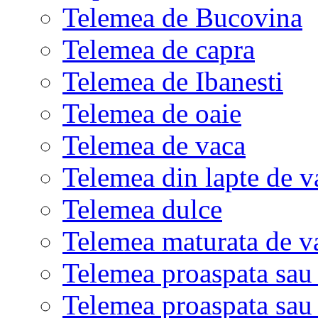
Telemea de Bucovina
Telemea de capra
Telemea de Ibanesti
Telemea de oaie
Telemea de vaca
Telemea din lapte de v
Telemea dulce
Telemea maturata de v
Telemea proaspata sau 
Telemea proaspata sau