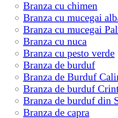
Branza cu chimen
Branza cu mucegai alb
Branza cu mucegai Pal
Branza cu nuca
Branza cu pesto verde
Branza de burduf
Branza de Burduf Cal
Branza de burduf Crin
Branza de burduf din 
Branza de capra