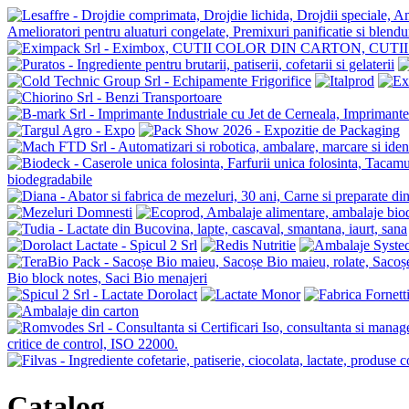
Catalog