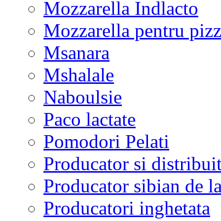
Mozzarella Indlacto
Mozzarella pentru piz
Msanara
Mshalale
Naboulsie
Paco lactate
Pomodori Pelati
Producator si distribui
Producator sibian de la
Producatori inghetata