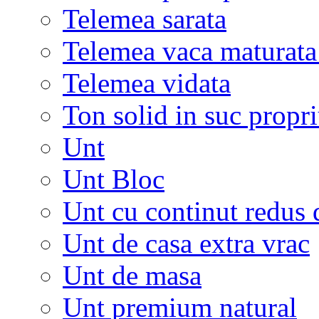
Telemea sarata
Telemea vaca maturata
Telemea vidata
Ton solid in suc propr
Unt
Unt Bloc
Unt cu continut redus 
Unt de casa extra vrac
Unt de masa
Unt premium natural