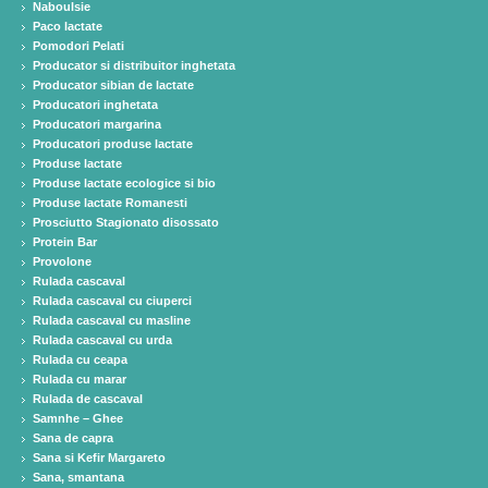
Naboulsie
Paco lactate
Pomodori Pelati
Producator si distribuitor inghetata
Producator sibian de lactate
Producatori inghetata
Producatori margarina
Producatori produse lactate
Produse lactate
Produse lactate ecologice si bio
Produse lactate Romanesti
Prosciutto Stagionato disossato
Protein Bar
Provolone
Rulada cascaval
Rulada cascaval cu ciuperci
Rulada cascaval cu masline
Rulada cascaval cu urda
Rulada cu ceapa
Rulada cu marar
Rulada de cascaval
Samnhe – Ghee
Sana de capra
Sana si Kefir Margareto
Sana, smantana