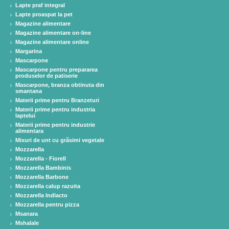
Lapte praf integral
Lapte proaspat la pet
Magazine alimentare
Magazine alimentare on-line
Magazine alimentare online
Margarina
Mascarpone
Mascarpone pentru prepararea
produselor de patiserie
Mascarpone, branza obtinuta din
smantana
Materii prime pentru Branzeturi
Materii prime pentru industria
laptelui
Materii prime pentru industrie
alimentara
Mixuri de unt cu grăsimi vegetale
Mozzarella
Mozzarella - Fiorell
Mozzarella Bambinis
Mozzarella Barbone
Mozzarella calup razuita
Mozzarella Indlacto
Mozzarella pentru pizza
Msanara
Mshalale