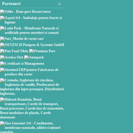
Parteneri