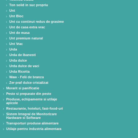
Ton solid in suc propriu
Unt
Unt Bloc
Unt cu continut redus de grasime
Unt de casa extra vrac
Unt de masa
Unt premium natural
Unt Vrac
Urda
Urda de Ibanesti
Urda dulce
Urda dulce de vaci
Urda Ricotta
Waw - Felii de branza
Zer praf dulce cristalizat
Morarit si panificatie
Peste si preparate din peste
Produse, echipamente si utilaje
apicole
Restaurante, hoteluri, fast-food-uri
Sistem Integral de Monitorizare
Hardware si Software
Transporturi produse alimentare
Utilaje pentru industria alimentara