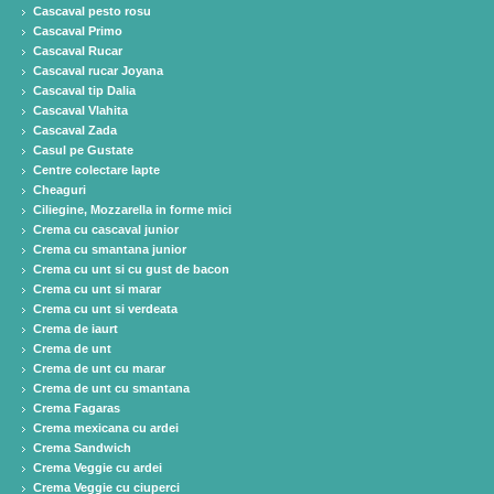
Cascaval pesto rosu
Cascaval Primo
Cascaval Rucar
Cascaval rucar Joyana
Cascaval tip Dalia
Cascaval Vlahita
Cascaval Zada
Casul pe Gustate
Centre colectare lapte
Cheaguri
Ciliegine, Mozzarella in forme mici
Crema cu cascaval junior
Crema cu smantana junior
Crema cu unt si cu gust de bacon
Crema cu unt si marar
Crema cu unt si verdeata
Crema de iaurt
Crema de unt
Crema de unt cu marar
Crema de unt cu smantana
Crema Fagaras
Crema mexicana cu ardei
Crema Sandwich
Crema Veggie cu ardei
Crema Veggie cu ciuperci