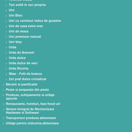
Ton solid in suc propriu
Unt
Unt Bloc
Unt cu continut redus de grasime
Unt de casa extra vrac
Unt de masa
Unt premium natural
Unt Vrac
Urda
Urda de Ibanesti
Urda dulce
Urda dulce de vaci
Urda Ricotta
Waw - Felii de branza
Zer praf dulce cristalizat
Morarit si panificatie
Peste si preparate din peste
Produse, echipamente si utilaje
apicole
Restaurante, hoteluri, fast-food-uri
Sistem Integral de Monitorizare
Hardware si Software
Transporturi produse alimentare
Utilaje pentru industria alimentara