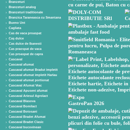
Branzeturi
Branzeturi analog
Branzeturi traditionale
Branzica Taraneasca cu Smantana
Bueno Unt
Cagliata
Cas de vaca proaspat
Caş dulce
Cas dulce de Ibanesti
Cas praospat de vaca
Cas proaspat de capra
Cascaval
Cascaval afumat
Cascaval afumat Bradut impletit
Cascaval afumat impletit Harlau
Cascaval afumat portionat
Cascaval Afumat Vrac
Cascaval Apuseni afumat
Cascaval Ariesul Agrolact
Cascaval Blasova
Cascaval Bomilact
Cascaval Botosani
Cascaval Bradet Afumat
Cascaval Bradet Clasic
Cascaval bucovinean