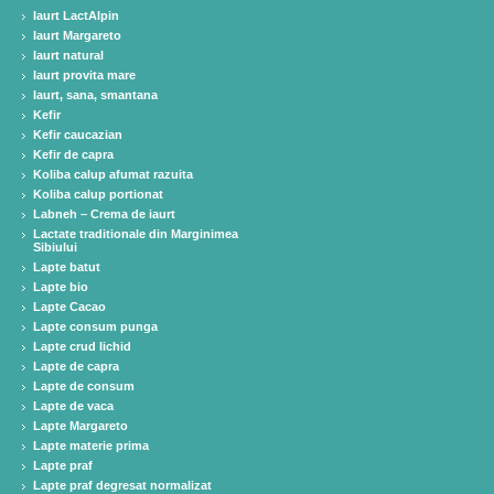
Iaurt LactAlpin
Iaurt Margareto
Iaurt natural
Iaurt provita mare
Iaurt, sana, smantana
Kefir
Kefir caucazian
Kefir de capra
Koliba calup afumat razuita
Koliba calup portionat
Labneh – Crema de iaurt
Lactate traditionale din Marginimea
Sibiului
Lapte batut
Lapte bio
Lapte Cacao
Lapte consum punga
Lapte crud lichid
Lapte de capra
Lapte de consum
Lapte de vaca
Lapte Margareto
Lapte materie prima
Lapte praf
Lapte praf degresat normalizat