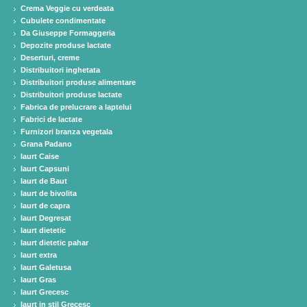
Crema Veggie cu verdeata
Cubulete condimentate
Da Giuseppe Formaggeria
Depozite produse lactate
Deserturi, creme
Distribuitori inghetata
Distribuitori produse alimentare
Distribuitori produse lactate
Fabrica de prelucrare a laptelui
Fabrici de lactate
Furnizori branza vegetala
Grana Padano
Iaurt Caise
Iaurt Capsuni
Iaurt de Baut
Iaurt de bivolita
Iaurt de capra
Iaurt Degresat
Iaurt dietetic
Iaurt dietetic pahar
Iaurt extra
Iaurt Galetusa
Iaurt Gras
Iaurt Grecesc
Iaurt in stil Grecesc