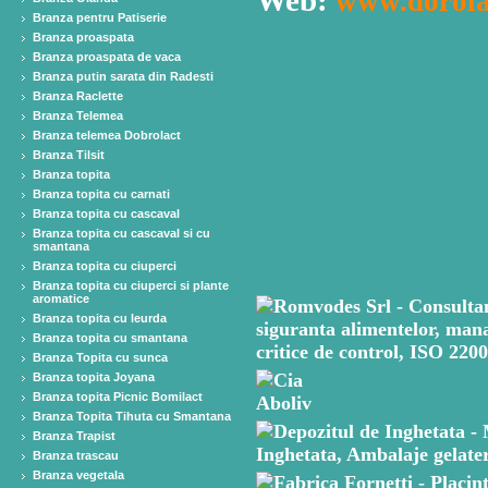
Web:
www.dorola
Branza pentru Patiserie
Branza proaspata
Branza proaspata de vaca
Branza putin sarata din Radesti
Branza Raclette
Branza Telemea
Branza telemea Dobrolact
Branza Tilsit
Branza topita
Branza topita cu carnati
Branza topita cu cascaval
Branza topita cu cascaval si cu
smantana
Branza topita cu ciuperci
Branza topita cu ciuperci si plante
aromatice
Branza topita cu leurda
Branza topita cu smantana
Branza Topita cu sunca
Branza topita Joyana
Branza topita Picnic Bomilact
Branza Topita Tihuta cu Smantana
Branza Trapist
Branza trascau
Branza vegetala