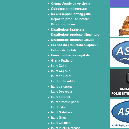
Crema Veggie cu verdeata
Cubulete condimentate
Da Giuseppe Formaggeria
Depozite produse lactate
Deserturi, creme
Distribuitori inghetata
Distribuitori produse alimentare
Distribuitori produse lactate
Fabrica de prelucrare a laptelui
Fabrici de lactate
Furnizori branza vegetala
Grana Padano
Iaurt Caise
Iaurt Capsuni
Iaurt de Baut
Iaurt de bivolita
Iaurt de capra
Iaurt Degresat
Iaurt dietetic
Iaurt dietetic pahar
Iaurt extra
Iaurt Galetusa
Iaurt Gras
Iaurt Grecesc
Iaurt in stil Grecesc