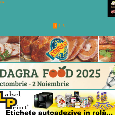
ernal
1
2
3