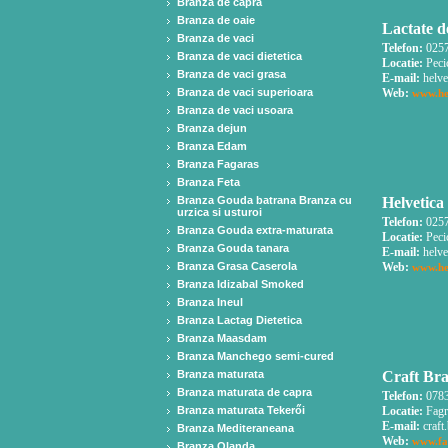
Branza de capra
Branza de oaie
Lactate d
Branza de vaci
Telefon:
0257
Branza de vaci dietetica
Locatie:
Peci
Branza de vaci grasa
E-mail:
helve
Branza de vaci superioara
Web:
www.he
Branza de vaci usoara
Branza dejun
Branza Edam
Branza Fagaras
Branza Feta
Branza Gouda batrana Branza cu
Helvetica
urzica si usturoi
Telefon:
0257
Branza Gouda extra-maturata
Locatie:
Peci
Branza Gouda tanara
E-mail:
helve
Branza Grasa Caserola
Web:
www.he
Branza Idizabal Smoked
Branza Ineul
Branza Lactag Dietetica
Branza Maasdam
Branza Manchego semi-cured
Branza maturata
Craft Bra
Branza maturata de capra
Telefon:
0783
Branza maturata Tekerői
Locatie:
Fagr
E-mail:
craft
Branza Mediteraneana
Web:
www.fa
Branza Olanda