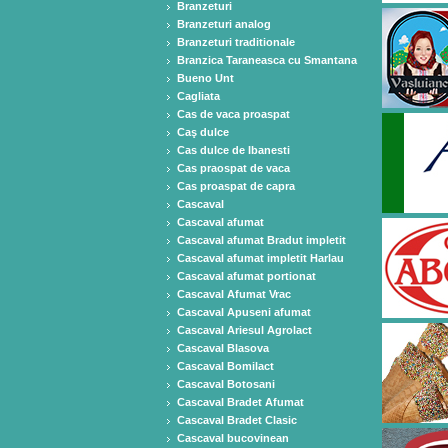
Branzeturi
Branzeturi analog
Branzeturi traditionale
Branzica Taraneasca cu Smantana
Bueno Unt
Cagliata
Cas de vaca proaspat
Caş dulce
Cas dulce de Ibanesti
Cas praospat de vaca
Cas proaspat de capra
Cascaval
Cascaval afumat
Cascaval afumat Bradut impletit
Cascaval afumat impletit Harlau
Cascaval afumat portionat
Cascaval Afumat Vrac
Cascaval Apuseni afumat
Cascaval Ariesul Agrolact
Cascaval Blasova
Cascaval Bomilact
Cascaval Botosani
Cascaval Bradet Afumat
Cascaval Bradet Clasic
Cascaval bucovinean