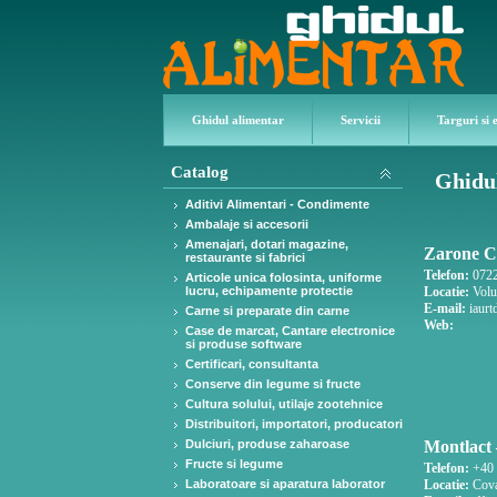
Ghidul alimentar
Servicii
Targuri si 
Catalog
Ghidul
Aditivi Alimentari - Condimente
Ambalaje si accesorii
Amenajari, dotari magazine,
Zarone C
restaurante si fabrici
Telefon:
0722
Articole unica folosinta, uniforme
lucru, echipamente protectie
Locatie:
Volun
E-mail:
iaur
Carne si preparate din carne
Web:
Case de marcat, Cantare electronice
si produse software
Certificari, consultanta
Conserve din legume si fructe
Cultura solului, utilaje zootehnice
Distribuitori, importatori, producatori
Dulciuri, produse zaharoase
Montlact 
Fructe si legume
Telefon:
+40 
Laboratoare si aparatura laborator
Locatie:
Cova