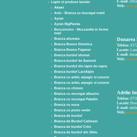
E-mail:
offic
Lapte si produse lactate
Web:
www.mo
Akawi
Avin - Branza cu mucegai nobil
Ayran
Ayran BigPanda
Bocconcino - Mozzarella in forme
mari
Branza afumata
Dunarea P
Branza Bueno Dietetica
Telefon:
0372
Branza Bueno Fagaras
Locatie:
Lamo
E-mail:
duna
Branza burduf afumat
Web:
www.cr
Branza burduf de Ibanesti
Branza burduf din lapte de capra
Branza burduf LactAlpin
Branza cu ardei, arpagic si usturoi
Branza cu ardei, arpagic si usturoi
Branza cu chimen
Adelin Im
Branza cu mucegai albastru
Telefon:
0751
Branza cu mucegai Paladin
Locatie:
Doro
Branza cu nuca
E-mail:
adeli
Branza cu pesto verde
Web:
www.ad
Branza de burduf
Branza de Burduf Calimani
Branza de burduf Crint
Branza de burduf din Sibiu