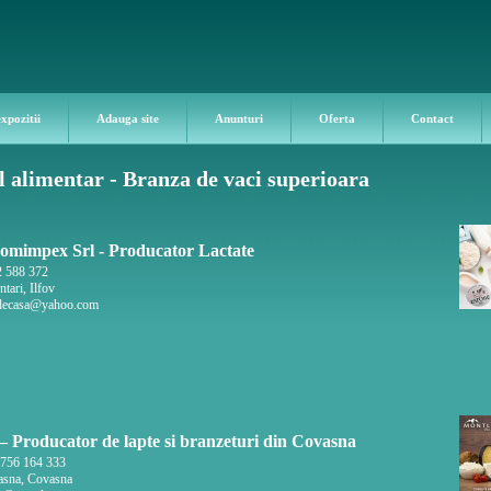
expozitii
Adauga site
Anunturi
Oferta
Contact
 alimentar - Branza de vaci superioara
omimpex Srl - Producator Lactate
 588 372
tari, Ilfov
tdecasa@yahoo.com
– Producator de lapte si branzeturi din Covasna
756 164 333
sna, Covasna