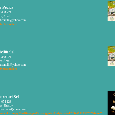
e Pecica
 468 221
ca, Arad
ticamilk@yahoo.com
lveticamilk.ro
 Milk Srl
 468 221
ca, Arad
ticamilk@yahoo.com
lveticamilk.ro
nzeturi Srl
 074 123
as, Brasov
.branzeturi@gmail.com
cebook.com/pg/Da-Giuseppe-Formaggeria-Artigianale-123946902333752/about/?