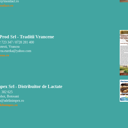
e@montlact.ro
ntlact.ro
rod Srl - Traditii Vrancene
 723 347 / 0728 281 400
testi, Vrancea
rea.eureka@yahoo.com
ona.ro
pex Srl - Distribuitor de Lactate
 382 625
hoi, Botosani
n@adelinimpex.ro
elinimpex.ro