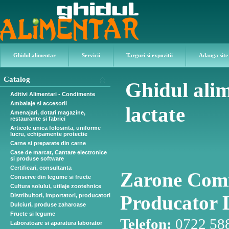
Ghidul alimentar
Servicii
Targuri si expozitii
Adauga site
Catalog
Ghidul ali
Aditivi Alimentari - Condimente
Ambalaje si accesorii
lactate
Amenajari, dotari magazine,
restaurante si fabrici
Articole unica folosinta, uniforme
lucru, echipamente protectie
Carne si preparate din carne
Case de marcat, Cantare electronice
si produse software
Certificari, consultanta
Zarone Comi
Conserve din legume si fructe
Cultura solului, utilaje zootehnice
Producator 
Distribuitori, importatori, producatori
Dulciuri, produse zaharoase
Fructe si legume
Telefon:
0722 58
Laboratoare si aparatura laborator