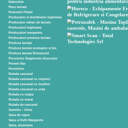
Naboulsie
Paco lactate
Pomodori Pelati
Producator si distribuitor inghetata
Producator sibian de lactate
Producatori inghetata
Producatori margarina
Producatori produse lactate
Produse lactate
Produse lactate ecologice si bio
Produse lactate Romanesti
Prosciutto Stagionato disossato
Protein Bar
Provolone
Rulada cascaval
Rulada cascaval cu ciuperci
Rulada cascaval cu masline
Rulada cascaval cu urda
Rulada cu ceapa
Rulada cu marar
Rulada de cascaval
Samnhe – Ghee
Sana de capra
Sana si Kefir Margareto
Sana, smantana