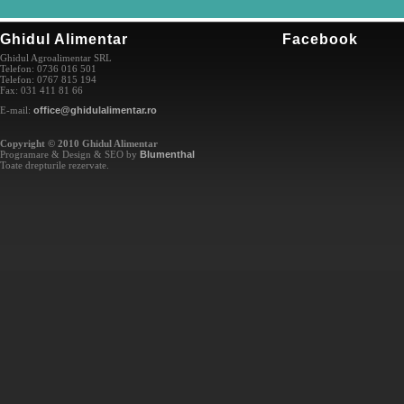
Ghidul Alimentar
Facebook
Ghidul Agroalimentar SRL
Telefon: 0736 016 501
Telefon: 0767 815 194
Fax: 031 411 81 66
E-mail:
office@ghidulalimentar.ro
Copyright © 2010 Ghidul Alimentar
Programare & Design & SEO by
Blumenthal
Toate drepturile rezervate.