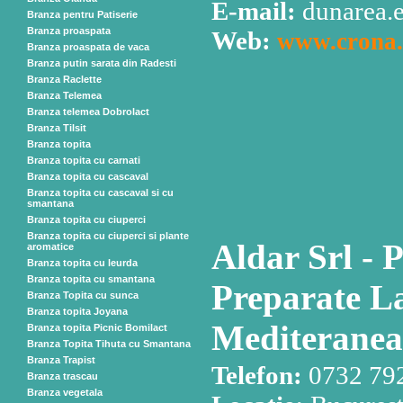
E-mail:
dunarea.
Branza pentru Patiserie
Branza proaspata
Web:
www.crona.
Branza proaspata de vaca
Branza putin sarata din Radesti
Branza Raclette
Branza Telemea
Branza telemea Dobrolact
Branza Tilsit
Branza topita
Branza topita cu carnati
Branza topita cu cascaval
Branza topita cu cascaval si cu
smantana
Branza topita cu ciuperci
Branza topita cu ciuperci si plante
Aldar Srl - 
aromatice
Branza topita cu leurda
Branza topita cu smantana
Preparate La
Branza Topita cu sunca
Branza topita Joyana
Mediterane
Branza topita Picnic Bomilact
Branza Topita Tihuta cu Smantana
Branza Trapist
Telefon:
0732 79
Branza trascau
Branza vegetala