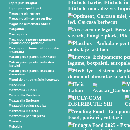
Lapte praf integral
Lapte proaspat la pet
Magazine alimentare
Magazine alimentare on-line
Magazine alimentare online
Margarina
Mascarpone
Mascarpone pentru prepararea
produselor de patiserie
Mascarpone, branza obtinuta din
smantana
Materii prime pentru Branzeturi
Materii prime pentru industria
laptelui
Materii prime pentru industrie
alimentara
Mixuri de unt cu grăsimi vegetale
Mozzarella
Mozzarella - Fiorell
Mozzarella Bambinis
Mozzarella Barbone
Mozzarella calup razuita
Mozzarella Indlacto
Mozzarella pentru pizza
Msanara
Mshalale