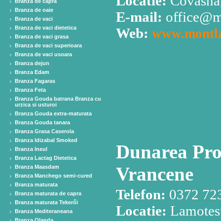
Locatie:
Covasna
Branza de capra
Branza de oaie
E-mail:
office@mo
Branza de vaci
Branza de vaci dietetica
Web:
www.montla
Branza de vaci grasa
Branza de vaci superioara
Branza de vaci usoara
Branza dejun
Branza Edam
Branza Fagaras
Branza Feta
Branza Gouda batrana Branza cu
urzica si usturoi
Branza Gouda extra-maturata
Branza Gouda tanara
Branza Grasa Caserola
Branza Idizabal Smoked
Dunarea Prod
Branza Ineul
Branza Lactag Dietetica
Vrancene
Branza Maasdam
Branza Manchego semi-cured
Branza maturata
Telefon:
0372 723
Branza maturata de capra
Branza maturata Tekerői
Locatie:
Lamotest
Branza Mediteraneana
Branza Olanda