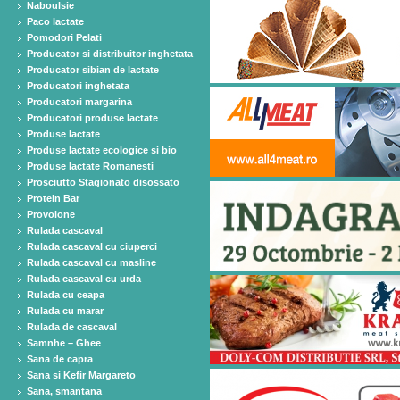
Naboulsie
Paco lactate
Pomodori Pelati
Producator si distribuitor inghetata
Producator sibian de lactate
Producatori inghetata
Producatori margarina
Producatori produse lactate
Produse lactate
Produse lactate ecologice si bio
Produse lactate Romanesti
Prosciutto Stagionato disossato
Protein Bar
Provolone
Rulada cascaval
Rulada cascaval cu ciuperci
Rulada cascaval cu masline
Rulada cascaval cu urda
Rulada cu ceapa
Rulada cu marar
Rulada de cascaval
Samnhe – Ghee
Sana de capra
Sana si Kefir Margareto
Sana, smantana