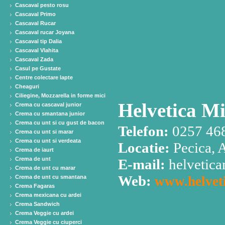
Cascaval pesto rosu
Cascaval Primo
Cascaval Rucar
Cascaval rucar Joyana
Cascaval tip Dalia
Cascaval Vlahita
Cascaval Zada
Casul pe Gustate
Centre colectare lapte
Cheaguri
Ciliegine, Mozzarella in forme mici
Helvetica Mi
Crema cu cascaval junior
Crema cu smantana junior
Crema cu unt si cu gust de bacon
Telefon:
0257 46
Crema cu unt si marar
Crema cu unt si verdeata
Locatie:
Pecica, 
Crema de iaurt
Crema de unt
E-mail:
helvetic
Crema de unt cu marar
Web:
Crema de unt cu smantana
www.helvet
Crema Fagaras
Crema mexicana cu ardei
Crema Sandwich
Crema Veggie cu ardei
Crema Veggie cu ciuperci