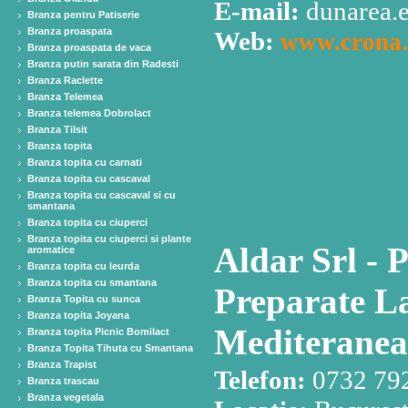
E-mail:
dunarea.
Branza pentru Patiserie
Branza proaspata
Web:
www.crona.
Branza proaspata de vaca
Branza putin sarata din Radesti
Branza Raclette
Branza Telemea
Branza telemea Dobrolact
Branza Tilsit
Branza topita
Branza topita cu carnati
Branza topita cu cascaval
Branza topita cu cascaval si cu
smantana
Branza topita cu ciuperci
Branza topita cu ciuperci si plante
Aldar Srl - 
aromatice
Branza topita cu leurda
Branza topita cu smantana
Preparate La
Branza Topita cu sunca
Branza topita Joyana
Mediterane
Branza topita Picnic Bomilact
Branza Topita Tihuta cu Smantana
Branza Trapist
Telefon:
0732 79
Branza trascau
Branza vegetala