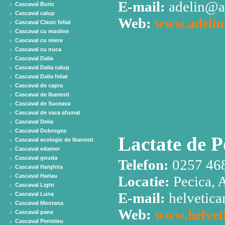
E-mail:
adelin@a
Cascaval Buric
Cascaval calup
Web:
www.adelin
Cascaval Clasic feliat
Cascaval cu masline
Cascaval cu miere
Cascaval cu nuca
Cascaval Dalia
Cascaval Dalia calup
Cascaval Dalia feliat
Cascaval de capra
Cascaval de Ibanesti
Cascaval de Suceava
Cascaval de vaca afumat
Cascaval Delia
Cascaval Dobrogea
Lactate de P
Cascaval ecologic de Ibanesti
Cascaval edamer
Cascaval gouda
Telefon:
0257 46
Cascaval Harghita
Cascaval Harlau
Locatie:
Pecica, 
Cascaval Light
E-mail:
helvetic
Cascaval Luna
Cascaval Montana
Web:
www.helvet
Cascaval pane
Cascaval Penteleu