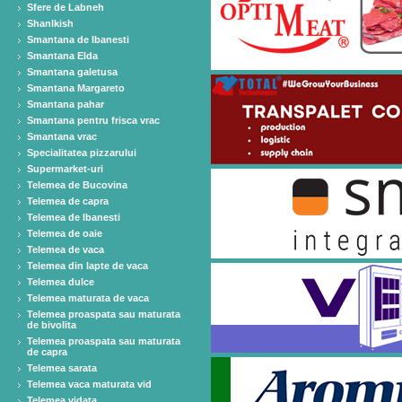
Sfere de Labneh
Shanlkish
Smantana de Ibanesti
Smantana Elda
Smantana galetusa
Smantana Margareto
Smantana pahar
Smantana pentru frisca vrac
Smantana vrac
Specialitatea pizzarului
Supermarket-uri
Telemea de Bucovina
Telemea de capra
Telemea de Ibanesti
Telemea de oaie
Telemea de vaca
Telemea din lapte de vaca
Telemea dulce
Telemea maturata de vaca
Telemea proaspata sau maturata
de bivolita
Telemea proaspata sau maturata
de capra
Telemea sarata
Telemea vaca maturata vid
Telemea vidata