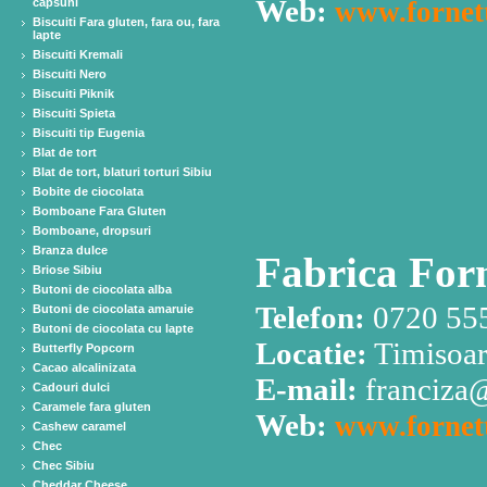
Web:
capsuni
www.fornett
Biscuiti Fara gluten, fara ou, fara
lapte
Biscuiti Kremali
Biscuiti Nero
Biscuiti Piknik
Biscuiti Spieta
Biscuiti tip Eugenia
Blat de tort
Blat de tort, blaturi torturi Sibiu
Bobite de ciocolata
Bomboane Fara Gluten
Bomboane, dropsuri
Branza dulce
Fabrica For
Briose Sibiu
Butoni de ciocolata alba
Telefon:
0720 55
Butoni de ciocolata amaruie
Butoni de ciocolata cu lapte
Locatie:
Timisoar
Butterfly Popcorn
Cacao alcalinizata
E-mail:
franciza@
Cadouri dulci
Caramele fara gluten
Web:
www.fornett
Cashew caramel
Chec
Chec Sibiu
Cheddar Cheese