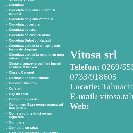
Ciocolata
Ciocolata belgiana cu lapte si
caramel
Ciocolata belgiana veritabila
Ciocolata cuvertura
Ciocolata de casa
Ciocolata de casa cu alune
Ciocolata Dubai cu Kadayif
Ciocolata veritabila cu lapte, sub
forma de dropsuri
Vitosa srl
Ciocolata veritabila neagra, cu gust
intens de cacao
Cirese si amarene confiate intregi
Telefon:
0269/555
si whole & broken
Classic Caramel
0733/918605
Cocktail de fructe exotice
Coconut Macaron
Locatie:
Talmaciu
Cofetarii
E-mail:
vitosa.t
Coji de ecler
Compot de piersici
Web:
Condiment Baza pentru mancaruri
fara gluten
Cornete roluite dulci pentru
inghetata
Cornulete
Cornulete cu rahat