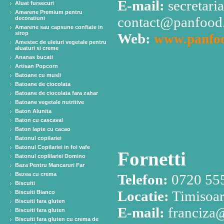
E-mail:
secretari
Aluat fursecuri
Amarene Premium pentru
contact@panfood.
decoratiuni
Amarene sau capsune confiate in
sirop
Web:
www.panfoo
Amestec de uleiuri vegetale pentru
aluaturi si creme
Ananas bucati
Artisan Popcorn
Batoane cu musli
Batoane de ciocolata
Batoane de ciocolata fara zahar
Batoane vegetale nutritive
Baton Alunita
Baton cu cascaval
Baton lapte cu cacao
Batonul copilariei
Batonul Copilariei in foi vafe
Fornetti
Batonul coplilariei Domino
Baza Pentru Mancaruri Far
Bezea cu crema
Telefon:
0720 55
Biscuiti
Locatie:
Timisoar
Biscuiti Bianco
Biscuiti fara gluten
E-mail:
franciza@
Biscuiti fara gluten
Biscuiti fara gluten cu crema de