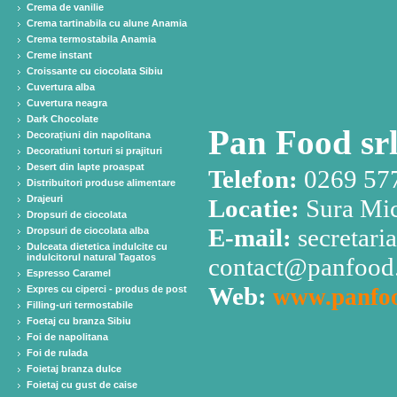
Crema de vanilie
Crema tartinabila cu alune Anamia
Crema termostabila Anamia
Creme instant
Croissante cu ciocolata Sibiu
Cuvertura alba
Cuvertura neagra
Dark Chocolate
Pan Food srl
Decorațiuni din napolitana
Decoratiuni torturi si prajituri
Desert din lapte proaspat
Telefon:
0269 57
Distribuitori produse alimentare
Drajeuri
Locatie:
Sura Mic
Dropsuri de ciocolata
E-mail:
secretari
Dropsuri de ciocolata alba
Dulceata dietetica indulcite cu
indulcitorul natural Tagatos
contact@panfood.
Espresso Caramel
Web:
Expres cu ciperci - produs de post
www.panfoo
Filling-uri termostabile
Foetaj cu branza Sibiu
Foi de napolitana
Foi de rulada
Foietaj branza dulce
Foietaj cu gust de caise