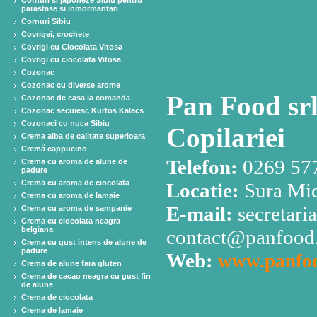
Cornuri si japoneze Sibiu pentru
parastase si inmormantari
Cornuri Sibiu
Covrigei, crochete
Covrigi cu Ciocolata Vitosa
Covrigi cu ciocolata Vitosa
Cozonac
Cozonac cu diverse arome
Pan Food srl
Cozonac de casa la comanda
Cozonac secuiesc Kurtos Kalacs
Cozonaci cu nuca Sibiu
Copilariei
Crema alba de calitate superioara
Cremă cappucino
Telefon:
0269 57
Crema cu aroma de alune de
padure
Crema cu aroma de ciocolata
Locatie:
Sura Mic
Crema cu aroma de lamaie
E-mail:
secretari
Crema cu aroma de sampanie
Crema cu ciocolata neagra
belgiana
contact@panfood.
Crema cu gust intens de alune de
padure
Web:
www.panfoo
Crema de alune fara gluten
Crema de cacao neagra cu gust fin
de alune
Crema de ciocolata
Crema de lamaie