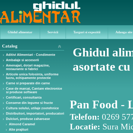
Ghidul alimentar
Servicii
Targuri si expozitii
Adauga site
Catalog
Ghidul alim
Aditivi Alimentari - Condimente
Ambalaje si accesorii
asortate cu 
Amenajari, dotari magazine,
restaurante si fabrici
Articole unica folosinta, uniforme
lucru, echipamente protectie
Carne si preparate din carne
Case de marcat, Cantare electronice
si produse software
Certificari, consultanta
Pan Food - 
Conserve din legume si fructe
Cultura solului, utilaje zootehnice
Distribuitori, importatori, producatori
Telefon:
0269 57
Dulciuri, produse zaharoase
Locatie:
Sura Mic
Almond Caramel
Alte prajituri