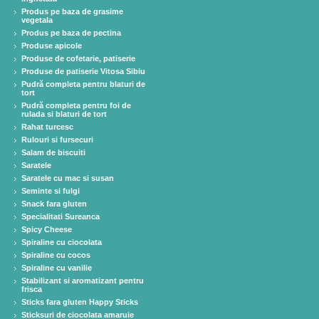
Produs pe baza de grasime
vegetala
Produs pe baza de pectina
Produse apicole
Produse de cofetarie, patiserie
Produse de patiserie Vitosa Sibiu
Pudră completa pentru blaturi de
tort
Pudră completa pentru foi de
rulada si blaturi de tort
Rahat turcesc
Rulouri si fursecuri
Salam de biscuiti
Saratele
Saratele cu mac si susan
Seminte si fulgi
Snack fara gluten
Specialitati Sureanca
Spicy Cheese
Spiraline cu ciocolata
Spiraline cu cocos
Spiraline cu vanilie
Stabilizant si aromatizant pentru
frisca
Sticks fara gluten Happy Sticks
Sticksuri de ciocolata amaruie