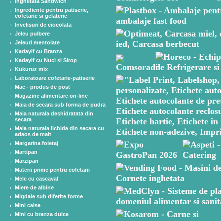
Inghetata Sandwich
Ingrediente pentru patiserie,
cofetarie si gelaterie
Invelisuri de ciocolata
Jeleu pulbere
Jeleuri mentolate
Kadayif cu Branza
Kadayif cu Nuci și Sirop
Kukuruz mix
Laboratoare cofetarie-patiserie
Mac - produs de post
Magazine alimentare on-line
Maia de secara sub forma de pudra
Maia naturala deshidratata din
secara
Maia naturala lichida din secara cu
adaos de malt
Margarina foietaj
Martipan
Marzipan
Materii prime pentru cofetarii
Melc cu cascaval
Miere de albine
Migdale sub diferite forme
Mini caise
Mini cu branza dulce