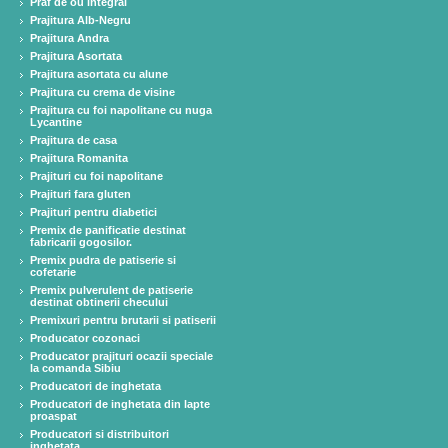
Praf de ou integral
Prajitura Alb-Negru
Prajitura Andra
Prajitura Asortata
Prajitura asortata cu alune
Prajitura cu crema de visine
Prajitura cu foi napolitane cu nuga
Lycantine
Prajitura de casa
Prajitura Romanita
Prajituri cu foi napolitane
Prajituri fara gluten
Prajituri pentru diabetici
Premix de panificatie destinat
fabricarii gogosilor.
Premix pudra de patiserie si
cofetarie
Premix pulverulent de patiserie
destinat obtinerii checului
Premixuri pentru brutarii si patiserii
Producator cozonaci
Producator prajituri ocazii speciale
la comanda Sibiu
Producatori de inghetata
Producatori de inghetata din lapte
proaspat
Producatori si distribuitori
inghetata