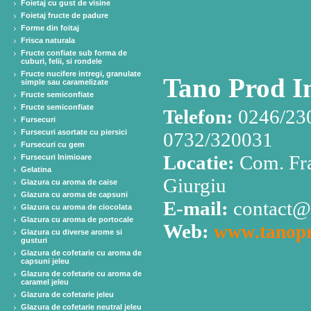
Foietaj cu gust de visine
Foietaj fructe de padure
Forme din foitaj
Frisca naturala
Fructe confiate sub forma de
cuburi, felii, si rondele
Fructe nucifere intregi, granulate
Tano Prod I
simple sau caramelizate
Fructe semiconfiate
Fructe semiconfiate
Telefon:
0246/230
Fursecuri
Fursecuri asortate cu piersici
0732/320031
Fursecuri cu gem
Locatie:
Com. Fra
Fursecuri Inimioare
Gelatina
Giurgiu
Glazura cu aroma de caise
Glazura cu aroma de capsuni
E-mail:
contact@
Glazura cu aroma de ciocolata
Glazura cu aroma de portocale
Web:
www.tanopr
Glazura cu diverse arome si
gusturi
Glazura de cofetarie cu aroma de
capsuni jeleu
Glazura de cofetarie cu aroma de
caramel jeleu
Glazura de cofetarie jeleu
Glazura de cofetarie neutral jeleu