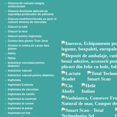
Glazura de culoare neagra,
stralucitoare
Glazura destinata aplicarii pe
suprafața produselor de patiserie
Glazura multifunctionala cu gust si
culoare intensa de ciocolata
Glazuri la cald
Glazuri la rece
Glazuri pentru inghetata
Grisine fara gluten Tom-Jerry
Grisine si crema de cacao fara
gluten
Halva
Halva
Indulcitor ciocolata pentru
diabetici
Indulcitor natural
Indulcitor natural pentru diabetici
Inghetata
Inghetata Cremola
Inghetata de ciocolata
Inghetata de vanilie
Inghetata la caserola
Inghetata la cornet
Inghetata la pahar
Inghetata pe bat