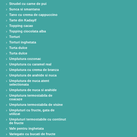
Strudel cu carne de pui
Sunca si smantana
Tano cu crema de cappuccino
Tarte din Kadayif
Topping cacao
Topping ciocolata alba
Torturi
Torturi inghetata
Turta dulce
Turta dulce
Umplutura cozonac
Umplutura cu caramel real
Umplutura cu crema de branza
Umplutura de arahide si nuca
Umplutura de nuca atent
selectionata
Umplutura de nuca si arahide
Umplutura termostabila de
coacaze
Umplutura termostabila de visine
Umpluturi cu fructe, gata de
utilizat
Umpluturi termostabile cu continut
de fructe
Vafe pentru inghetata
Variegato cu bucati de fructe