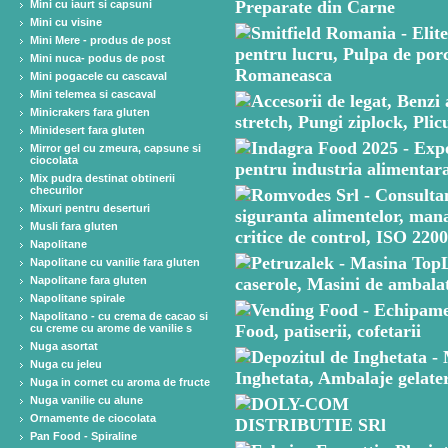
Mini cu iaurt si capsuni
Mini cu visine
Mini Mere - produs de post
Mini nuca- podus de post
Mini pogacele cu cascaval
Mini telemea si cascaval
Minicrakers fara gluten
Minidesert fara gluten
Mirror gel cu zmeura, capsune si
ciocolata
Mix pudra destinat obtinerii
checurilor
Mixuri pentru deserturi
Musli fara gluten
Napolitane
Napolitane cu vanilie fara gluten
Napolitane fara gluten
Napolitane spirale
Napolitano - cu crema de cacao si
cu creme cu arome de vanilie s
Nuga asortat
Nuga cu jeleu
Nuga in cornet cu aroma de fructe
Nuga vanilie cu alune
Ornamente de ciocolata
Pan Food - Spiraline