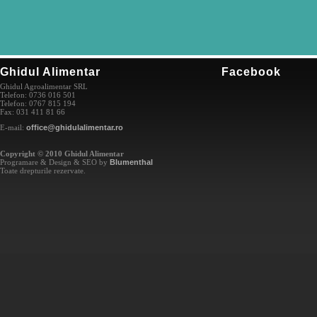
Ghidul Alimentar
Facebook
Ghidul Agroalimentar SRL
Telefon: 0736 016 501
Telefon: 0767 815 194
Fax: 031 411 81 66
E-mail:
office@ghidulalimentar.ro
Copyright © 2010 Ghidul Alimentar
Programare & Design & SEO by
Blumenthal
Toate drepturile rezervate.