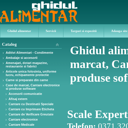
Ghidul alimentar
Servicii
Targuri si expozitii
Adauga site
Catalog
Ghidul alim
Aditivi Alimentari - Condimente
Ambalaje si accesorii
marcat, Can
Amenajari, dotari magazine,
restaurante si fabrici
Articole unica folosinta, uniforme
produse so
lucru, echipamente protectie
Carne si preparate din carne
Case de marcat, Cantare electronice
si produse software
Accesorii comunicatie
Afisaj extern
Cantare cu Destinatii Speciale
Cantare cu Imprimare Eticheta
Scale Expert
Cantare de Verificare Greutate
Cantare electronice
Telefon:
0371 32
Cantare Medicale