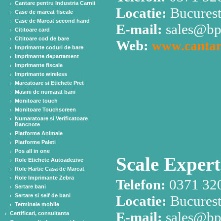
Cantare pentru Industria Carnii
Locatie:
Bucuresti
Case de marcat fiscale
Case de Marcat second hand
E-mail:
sales@bp
Cititoare card
Cititoare cod de bare
Web:
www.cantar
Imprimante coduri de bare
Imprimante departament
Imprimante fiscale
Imprimante wireless
Marcatoare si Etichete Pret
Masini de numarat bani
Monitoare touch
Monitoare Touchscreen
Numaratoare si Verificatoare
Bancnote
Platforme Animale
Platforme Paleti
Pos all in one
Scale Expert
Role Etichete Autoadezive
Role Hartie Casa de Marcat
Role Imprimante Zebra
Telefon:
0371 32
Sertare bani
Sertare si seif de bani
Locatie:
Bucuresti
Terminale mobile
E-mail:
sales@bp
Certificari, consultanta