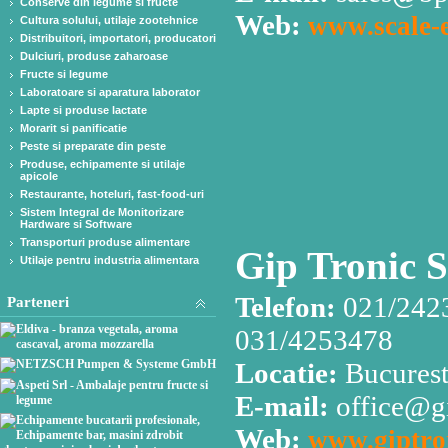
Conserve din legume si fructe
Web:
www.scale-e
Cultura solului, utilaje zootehnice
Distribuitori, importatori, producatori
Dulciuri, produse zaharoase
Fructe si legume
Laboratoare si aparatura laborator
Lapte si produse lactate
Morarit si panificatie
Peste si preparate din peste
Produse, echipamente si utilaje
apicole
Restaurante, hoteluri, fast-food-uri
Sistem Integral de Monitorizare
Hardware si Software
Transporturi produse alimentare
Gip Tronic S
Utilaje pentru industria alimentara
Telefon:
021/2423
Parteneri
031/4253478
Locatie:
Bucuresti
E-mail:
office@gi
Web:
www.giptro