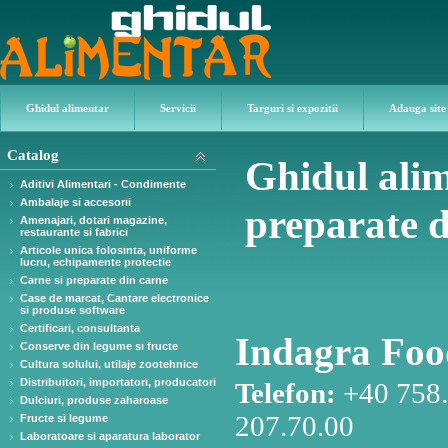
Ghidul alimentar
Servicii
Targuri si expozitii
Adauga site
Catalog
Ghidul alim
Aditivi Alimentari - Condimente
Ambalaje si accesorii
preparate d
Amenajari, dotari magazine,
restaurante si fabrici
Articole unica folosinta, uniforme
lucru, echipamente protectie
Carne si preparate din carne
Case de marcat, Cantare electronice
si produse software
Certificari, consultanta
Indagra Foo
Conserve din legume si fructe
Cultura solului, utilaje zootehnice
Distribuitori, importatori, producatori
Telefon:
+40 758.
Dulciuri, produse zaharoase
207.70.00
Fructe si legume
Laboratoare si aparatura laborator