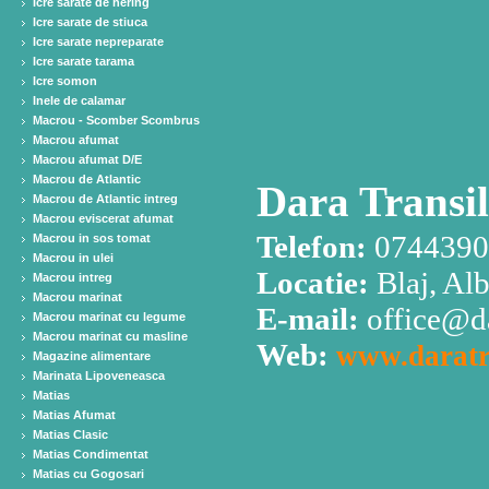
Icre sarate de hering
Icre sarate de stiuca
Icre sarate nepreparate
Icre sarate tarama
Icre somon
Inele de calamar
Macrou - Scomber Scombrus
Macrou afumat
Macrou afumat D/E
Macrou de Atlantic
Dara Transil
Macrou de Atlantic intreg
Macrou eviscerat afumat
Telefon:
0744390
Macrou in sos tomat
Macrou in ulei
Locatie:
Blaj, Al
Macrou intreg
Macrou marinat
E-mail:
office@da
Macrou marinat cu legume
Macrou marinat cu masline
Web:
www.daratr
Magazine alimentare
Marinata Lipoveneasca
Matias
Matias Afumat
Matias Clasic
Matias Condimentat
Matias cu Gogosari