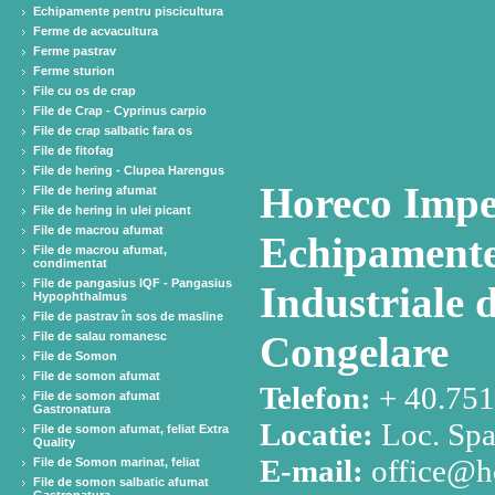
Echipamente pentru piscicultura
Ferme de acvacultura
Ferme pastrav
Ferme sturion
File cu os de crap
File de Crap - Cyprinus carpio
File de crap salbatic fara os
File de fitofag
File de hering - Clupea Harengus
Horeco Impex
File de hering afumat
File de hering in ulei picant
File de macrou afumat
Echipamente 
File de macrou afumat,
condimentat
File de pangasius IQF - Pangasius
Industriale d
Hypophthalmus
File de pastrav în sos de masline
Congelare
File de salau romanesc
File de Somon
File de somon afumat
Telefon:
+ 40.751
File de somon afumat
Gastronatura
Locatie:
Loc. Spa
File de somon afumat, feliat Extra
Quality
E-mail:
office@h
File de Somon marinat, feliat
File de somon salbatic afumat