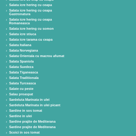
Salata icre hering cu ceapa
Salata icre hering cu ceapa
Gastronatura
Salata icre hering cu ceapa
Romaneasca
Salata icre hering cu somon
Salata icre stiuca
Salata icre tarama cu ceapa
Salata Italiana
Salata Norvegiana
Salata Orientala cu macrou afumat
Salata Spaniola
Salata Suedeza
Salata Tiganeasca
Salata Traditionala
Salata Turceasca
Salate cu peste
Salau proaspat
Sardeluta Marinata in ulei
Sardeluta Marinata in ulei picant
Sardine in sos tomat
Sardine in ulei
Sardine prajite de Mediterana
Sardine prajite de Mediterana
Scoici in sos tomat