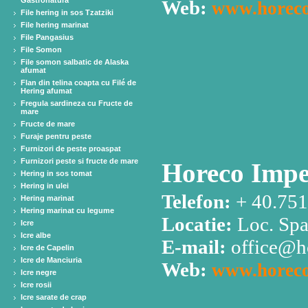
Gastronatura
Web:
www.horeco
File hering in sos Tzatziki
File hering marinat
File Pangasius
File Somon
File somon salbatic de Alaska
afumat
Flan din telina coapta cu Filé de
Hering afumat
Fregula sardineza cu Fructe de
mare
Fructe de mare
Furaje pentru peste
Furnizori de peste proaspat
Furnizori peste si fructe de mare
Horeco Impe
Hering in sos tomat
Hering in ulei
Telefon:
+ 40.751
Hering marinat
Hering marinat cu legume
Locatie:
Loc. Spa
Icre
Icre albe
E-mail:
office@h
Icre de Capelin
Icre de Manciuria
Web:
www.horeco
Icre negre
Icre rosii
Icre sarate de crap