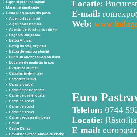
Locatie:
Bucuresti
Lapte si produse lactate
Morarit si panificatie
E-mail:
romexpo
Peste si preparate din peste
Alge nori sushinori
Web:
www.indagr
Alge uscate Kombu
Aperitiv de Sprot in sos de vin
Bagheta Doripesco
Batog Afumat
Batog de crap Argintiu
Batog de macrou afumat
Blinis cu caviar de Somon Ikura
Bucatele de merluciu in sos
Butterfish afumat
Calamari inele in ulei
Caracatita in ulei
Caras proaspat
Carne de peste tocata
Euro Pastrav
Carne de peste tocata
Carne de scoici
Carne de scoici
Telefon:
0744 592
Carne de scoici
Locatie:
Răstoliț
Carne dezosata din pește
Caviar
E-mail:
europast
Caviar Danez
Caviar de Somon Alaska cu clatite