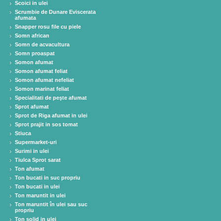
Scoici in ulei
Scrumbie de Dunare Eviscerata
afumata
Snapper rosu file cu piele
Somn african
Somn de acvacultura
Somn proaspat
Somon afumat
Somon afumat feliat
Somon afumat nefeliat
Somon marinat feliat
Specialitati de peşte afumat
Sprot afumat
Sprot de Riga afumat in ulei
Sprot prajit in sos tomat
Stiuca
Supermarket-uri
Surimi in ulei
Tiulca Sprot sarat
Ton afumat
Ton bucati in suc propriu
Ton bucati in ulei
Ton maruntit in ulei
Ton maruntit în ulei sau suc
propriu
Ton solid in ulei