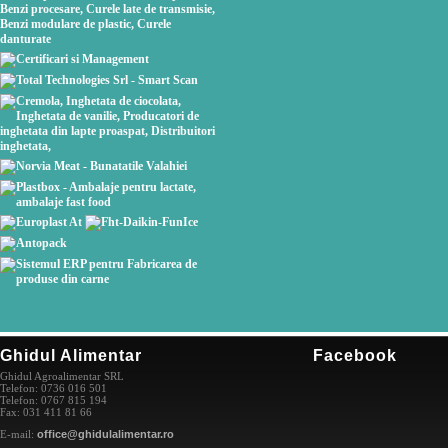
Ghidul Alimentar
Facebook
Ghidul Agroalimentar SRL
Telefon: 0736 016 501
Telefon: 0767 815 194
Fax: 031 411 81 66
E-mail:
office@ghidulalimentar.ro