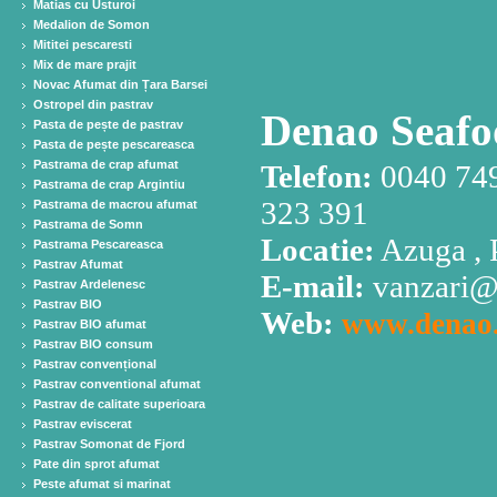
Matias cu Usturoi
Medalion de Somon
Mititei pescaresti
Mix de mare prajit
Novac Afumat din Țara Barsei
Ostropel din pastrav
Denao Seafo
Pasta de pește de pastrav
Pasta de pește pescareasca
Pastrama de crap afumat
Telefon:
0040 749
Pastrama de crap Argintiu
323 391​
Pastrama de macrou afumat
Pastrama de Somn
Locatie:
Azuga , 
Pastrama Pescareasca
Pastrav Afumat
E-mail:
vanzari@
Pastrav Ardelenesc
Pastrav BIO
Web:
www.denao
Pastrav BIO afumat
Pastrav BIO consum
Pastrav convențional
Pastrav conventional afumat
Pastrav de calitate superioara
Pastrav eviscerat
Pastrav Somonat de Fjord
Pate din sprot afumat
Peste afumat si marinat