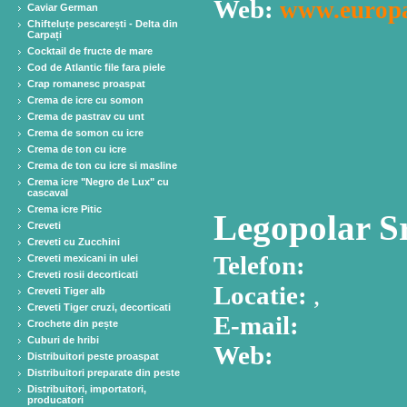
Web:
www.europa
Caviar German
Chifteluțe pescarești - Delta din
Carpați
Cocktail de fructe de mare
Cod de Atlantic file fara piele
Crap romanesc proaspat
Crema de icre cu somon
Crema de pastrav cu unt
Crema de somon cu icre
Crema de ton cu icre
Crema de ton cu icre si masline
Crema icre "Negro de Lux" cu
cascaval
Crema icre Pitic
Legopolar S
Creveti
Creveti cu Zucchini
Telefon:
Creveti mexicani in ulei
Creveti rosii decorticati
Locatie:
,
Creveti Tiger alb
Creveti Tiger cruzi, decorticati
E-mail:
Crochete din pește
Cuburi de hribi
Web:
Distribuitori peste proaspat
Distribuitori preparate din peste
Distribuitori, importatori,
producatori