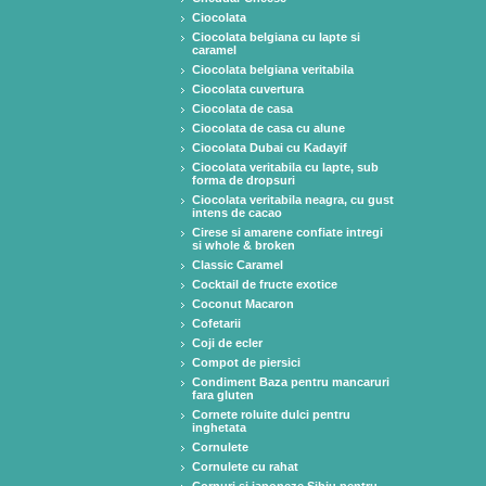
Ciocolata
Ciocolata belgiana cu lapte si
caramel
Ciocolata belgiana veritabila
Ciocolata cuvertura
Ciocolata de casa
Ciocolata de casa cu alune
Ciocolata Dubai cu Kadayif
Ciocolata veritabila cu lapte, sub
forma de dropsuri
Ciocolata veritabila neagra, cu gust
intens de cacao
Cirese si amarene confiate intregi
si whole & broken
Classic Caramel
Cocktail de fructe exotice
Coconut Macaron
Cofetarii
Coji de ecler
Compot de piersici
Condiment Baza pentru mancaruri
fara gluten
Cornete roluite dulci pentru
inghetata
Cornulete
Cornulete cu rahat