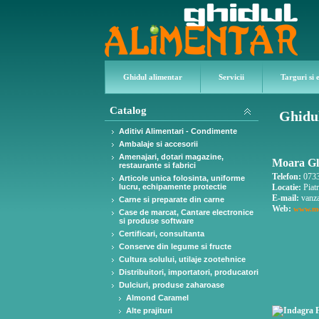
Ghidul alimentar
Servicii
Targuri si 
Catalog
Ghidul
Aditivi Alimentari - Condimente
Ambalaje si accesorii
Amenajari, dotari magazine,
Moara Gli
restaurante si fabrici
Telefon:
0733
Articole unica folosinta, uniforme
lucru, echipamente protectie
Locatie:
Piat
E-mail:
vanza
Carne si preparate din carne
Web:
www.mo
Case de marcat, Cantare electronice
si produse software
Certificari, consultanta
Conserve din legume si fructe
Cultura solului, utilaje zootehnice
Distribuitori, importatori, producatori
Dulciuri, produse zaharoase
Almond Caramel
Alte prajituri