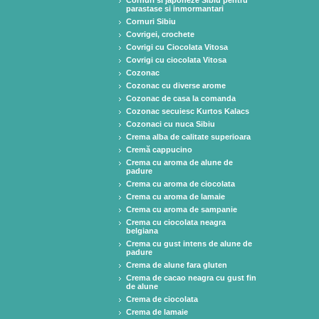
Cornuri si japoneze Sibiu pentru
parastase si inmormantari
Cornuri Sibiu
Covrigei, crochete
Covrigi cu Ciocolata Vitosa
Covrigi cu ciocolata Vitosa
Cozonac
Cozonac cu diverse arome
Cozonac de casa la comanda
Cozonac secuiesc Kurtos Kalacs
Cozonaci cu nuca Sibiu
Crema alba de calitate superioara
Cremă cappucino
Crema cu aroma de alune de
padure
Crema cu aroma de ciocolata
Crema cu aroma de lamaie
Crema cu aroma de sampanie
Crema cu ciocolata neagra
belgiana
Crema cu gust intens de alune de
padure
Crema de alune fara gluten
Crema de cacao neagra cu gust fin
de alune
Crema de ciocolata
Crema de lamaie