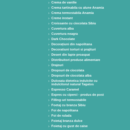
Crema de vanilie
Crema tartinabila cu alune Anamia
Crema termostabila Anamia
Creme instant
Croissante cu ciocolata Sibiu
Cuvertura alba
Cuvertura neagra
Dark Chocolate
Decorațiuni din napolitana
Decoratiuni torturi si prajituri
Desert din lapte proaspat
Distribuitori produse alimentare
Drajeuri
Dropsuri de ciocolata
Dropsuri de ciocolata alba
Dulceata dietetica indulcite cu
indulcitorul natural Tagatos
Espresso Caramel
Expres cu ciperci - produs de post
Filling-uri termostabile
Foetaj cu branza Sibiu
Foi de napolitana
Foi de rulada
Foietaj branza dulce
Foietaj cu gust de caise