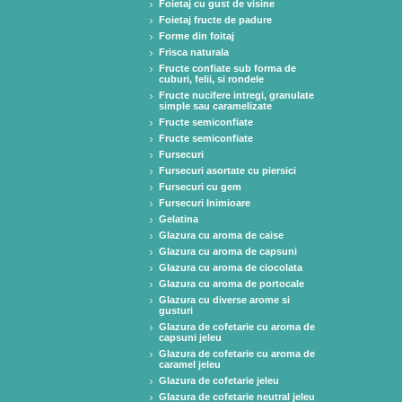
Foietaj cu gust de visine
Foietaj fructe de padure
Forme din foitaj
Frisca naturala
Fructe confiate sub forma de
cuburi, felii, si rondele
Fructe nucifere intregi, granulate
simple sau caramelizate
Fructe semiconfiate
Fructe semiconfiate
Fursecuri
Fursecuri asortate cu piersici
Fursecuri cu gem
Fursecuri Inimioare
Gelatina
Glazura cu aroma de caise
Glazura cu aroma de capsuni
Glazura cu aroma de ciocolata
Glazura cu aroma de portocale
Glazura cu diverse arome si
gusturi
Glazura de cofetarie cu aroma de
capsuni jeleu
Glazura de cofetarie cu aroma de
caramel jeleu
Glazura de cofetarie jeleu
Glazura de cofetarie neutral jeleu