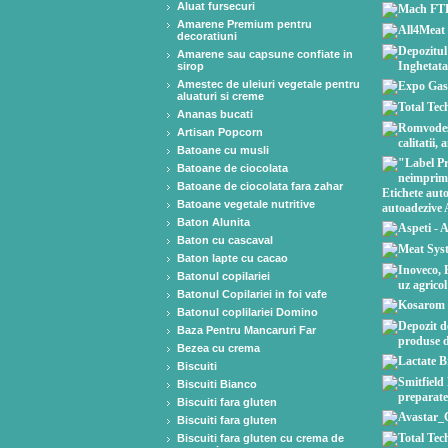
Aluat fursecuri
Amarene Premium pentru
decoratiuni
Amarene sau capsune confiate in
sirop
Amestec de uleiuri vegetale pentru
aluaturi si creme
Ananas bucati
Artisan Popcorn
Batoane cu musli
Batoane de ciocolata
Batoane de ciocolata fara zahar
Batoane vegetale nutritive
Baton Alunita
Baton cu cascaval
Baton lapte cu cacao
Batonul copilariei
Batonul Copilariei in foi vafe
Batonul coplilariei Domino
Baza Pentru Mancaruri Far
Bezea cu crema
Biscuiti
Biscuiti Bianco
Biscuiti fara gluten
Biscuiti fara gluten
Biscuiti fara gluten cu crema de