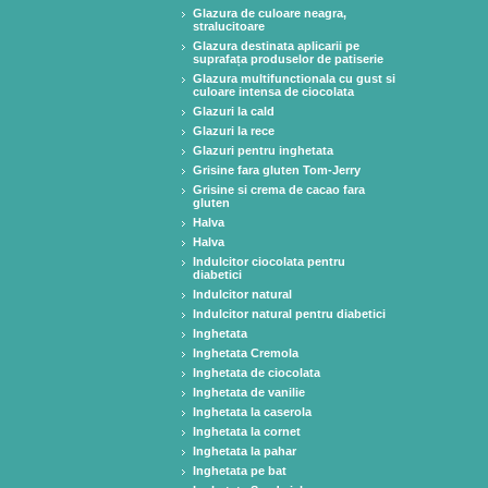
Glazura de culoare neagra,
stralucitoare
Glazura destinata aplicarii pe
suprafața produselor de patiserie
Glazura multifunctionala cu gust si
culoare intensa de ciocolata
Glazuri la cald
Glazuri la rece
Glazuri pentru inghetata
Grisine fara gluten Tom-Jerry
Grisine si crema de cacao fara
gluten
Halva
Halva
Indulcitor ciocolata pentru
diabetici
Indulcitor natural
Indulcitor natural pentru diabetici
Inghetata
Inghetata Cremola
Inghetata de ciocolata
Inghetata de vanilie
Inghetata la caserola
Inghetata la cornet
Inghetata la pahar
Inghetata pe bat