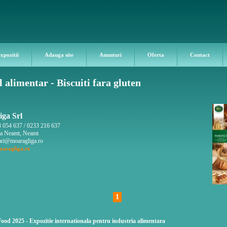
expozitii
Adauga site
Anunturi
Oferta
Contact
 alimentar - Biscuiti fara gluten
ga Srl
 054 637 / 0233 216 637
ra Neamt, Neamt
ri@moaragliga.ro
aragliga.ro
1