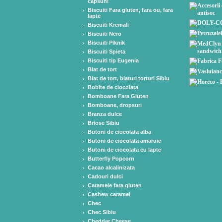
capsuni
Biscuiti Fara gluten, fara ou, fara
lapte
Biscuiti Kremali
Biscuiti Nero
Biscuiti Piknik
Biscuiti Spieta
Biscuiti tip Eugenia
Blat de tort
Blat de tort, blaturi torturi Sibiu
Bobite de ciocolata
Bomboane Fara Gluten
Bomboane, dropsuri
Branza dulce
Briose Sibiu
Butoni de ciocolata alba
Butoni de ciocolata amaruie
Butoni de ciocolata cu lapte
Butterfly Popcorn
Cacao alcalinizata
Cadouri dulci
Caramele fara gluten
Cashew caramel
Chec
Chec Sibiu
Cheddar Cheese