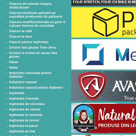
Glazura de culoare neagra,
stralucitoare
Glazura destinata aplicarii pe
suprafața produselor de patiserie
Glazura multifunctionala cu gust si
culoare intensa de ciocolata
Glazuri la cald
Glazuri la rece
Glazuri pentru inghetata
Grisine fara gluten Tom-Jerry
Grisine si crema de cacao fara
gluten
Halva
Halva
Indulcitor ciocolata pentru
diabetici
Indulcitor natural
Indulcitor natural pentru diabetici
Inghetata
Inghetata Cremola
Inghetata de ciocolata
Inghetata de vanilie
Inghetata la caserola
Inghetata la cornet
Inghetata la pahar
Inghetata pe bat