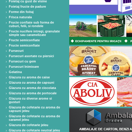
Foietaj cu gust de visine
Foietaj fructe de padure
Forme din foitaj
Frisca naturala
Fructe confiate sub forma de
cuburi, felii, si rondele
Fructe nucifere intregi, granulate
simple sau caramelizate
Fructe semiconfiate
Fructe semiconfiate
Fursecuri
Fursecuri asortate cu piersici
Fursecuri cu gem
Fursecuri Inimioare
Gelatina
Glazura cu aroma de caise
Glazura cu aroma de capsuni
Glazura cu aroma de ciocolata
Glazura cu aroma de portocale
Glazura cu diverse arome si
gusturi
Glazura de cofetarie cu aroma de
capsuni jeleu
Glazura de cofetarie cu aroma de
caramel jeleu
Glazura de cofetarie jeleu
Glazura de cofetarie neutral jeleu