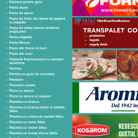
Pasiune pentru gust
Pasta alune
Pasta de alune
Pasta de fistic din alune de padure
si migdale
Pasta de zahar pentru invelirea
prajiturilor
Pasta migdale
Pasta Mocca
Paste din fructe si nuci
Paste din nuci
Patiserie frantuzeasca cu savoare
autentica
Pectina
Pernita cu gust de ciocolata
Persipan
Piscoturi uscate
Pizza cu bacon
Pizza cu sunca si ciuperci
Placinta cu branza
Placinta cu branza dulce si stafide
Sibiu
Placinta cu crema de vanilie Sibiu
Placinta cu mere Sibiu
Placinta cu visine Sibiu
Placinte cu foetaj Vitosa Sibiu