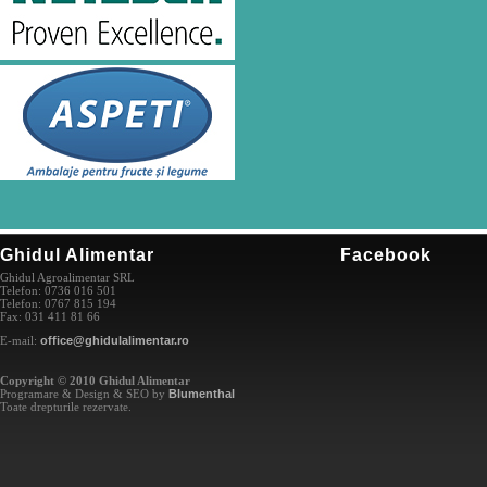
Ghidul Alimentar
Facebook
Ghidul Agroalimentar SRL
Telefon: 0736 016 501
Telefon: 0767 815 194
Fax: 031 411 81 66
E-mail:
office@ghidulalimentar.ro
Copyright © 2010 Ghidul Alimentar
Programare & Design & SEO by
Blumenthal
Toate drepturile rezervate.