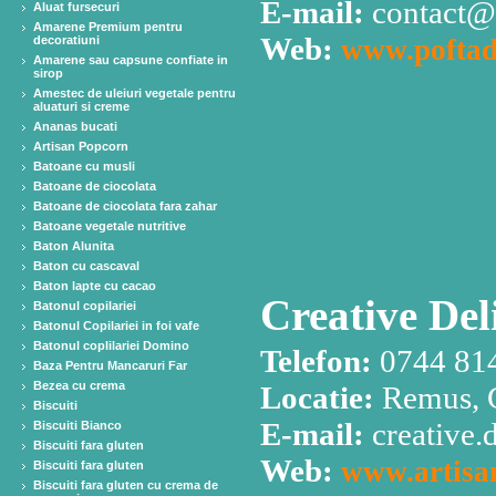
E-mail:
contact@
Aluat fursecuri
Amarene Premium pentru
Web:
decoratiuni
www.poftad
Amarene sau capsune confiate in
sirop
Amestec de uleiuri vegetale pentru
aluaturi si creme
Ananas bucati
Artisan Popcorn
Batoane cu musli
Batoane de ciocolata
Batoane de ciocolata fara zahar
Batoane vegetale nutritive
Baton Alunita
Baton cu cascaval
Baton lapte cu cacao
Creative Deli
Batonul copilariei
Batonul Copilariei in foi vafe
Batonul coplilariei Domino
Telefon:
0744 814
Baza Pentru Mancaruri Far
Bezea cu crema
Locatie:
Remus, 
Biscuiti
E-mail:
creative
Biscuiti Bianco
Biscuiti fara gluten
Web:
www.artisan
Biscuiti fara gluten
Biscuiti fara gluten cu crema de