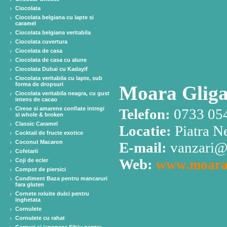
Ciocolata
Ciocolata belgiana cu lapte si
caramel
Ciocolata belgiana veritabila
Ciocolata cuvertura
Ciocolata de casa
Ciocolata de casa cu alune
Ciocolata Dubai cu Kadayif
Ciocolata veritabila cu lapte, sub
forma de dropsuri
Moara Gliga
Ciocolata veritabila neagra, cu gust
intens de cacao
Cirese si amarene confiate intregi
Telefon:
0733 054
si whole & broken
Classic Caramel
Locatie:
Piatra N
Cocktail de fructe exotice
Coconut Macaron
E-mail:
vanzari@
Cofetarii
Web:
Coji de ecler
www.moarag
Compot de piersici
Condiment Baza pentru mancaruri
fara gluten
Cornete roluite dulci pentru
inghetata
Cornulete
Cornulete cu rahat