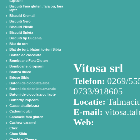
capsuni
Biscuiti Fara gluten, fara ou, fara
lapte
Biscuiti Kremali
Biscuiti Nero
Biscuiti Piknik
Biscuiti Spieta
Biscuiti tip Eugenia
Blat de tort
Blat de tort, blaturi torturi Sibiu
Bobite de ciocolata
Bomboane Fara Gluten
Vitosa srl
Bomboane, dropsuri
Branza dulce
Briose Sibiu
Telefon:
0269/555
Butoni de ciocolata alba
0733/918605
Butoni de ciocolata amaruie
Butoni de ciocolata cu lapte
Locatie:
Talmaciu
Butterfly Popcorn
Cacao alcalinizata
E-mail:
vitosa.t
Cadouri dulci
Caramele fara gluten
Web:
Cashew caramel
Chec
Chec Sibiu
Cheddar Cheese