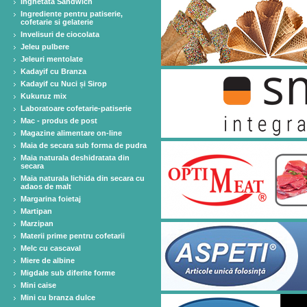
Inghetata Sandwich
Ingrediente pentru patiserie,
cofetarie si gelaterie
Invelisuri de ciocolata
Jeleu pulbere
Jeleuri mentolate
Kadayif cu Branza
Kadayif cu Nuci și Sirop
Kukuruz mix
Laboratoare cofetarie-patiserie
Mac - produs de post
Magazine alimentare on-line
Maia de secara sub forma de pudra
Maia naturala deshidratata din
secara
Maia naturala lichida din secara cu
adaos de malt
Margarina foietaj
Martipan
Marzipan
Materii prime pentru cofetarii
Melc cu cascaval
Miere de albine
Migdale sub diferite forme
Mini caise
Mini cu branza dulce