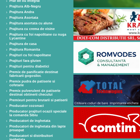
Praf de ou integral
Prajitura Alb-Negru
Prajitura Andra
Prajitura Asortata
Prajitura asortata cu alune
Prajitura cu crema de visine
Prajitura cu foi napolitane cu nuga
Lycantine
Prajitura de casa
Prajitura Romanita
Prajituri cu foi napolitane
Prajituri fara gluten
Prajituri pentru diabetici
Premix de panificatie destinat
fabricarii gogosilor.
Premix pudra de patiserie si
cofetarie
Premix pulverulent de patiserie
destinat obtinerii checului
Premixuri pentru brutarii si patiserii
Producator cozonaci
Producator prajituri ocazii speciale
la comanda Sibiu
Producatori de inghetata
Producatori de inghetata din lapte
proaspat
Producatori si distribuitori
inghetata