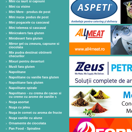
Mini cu iaurt si capsuni
Mini cu visine
Mini Mere - produs de post
Mini nuca- podus de post
Mini pogacele cu cascaval
Mini telemea si cascaval
Minicrakers fara gluten
Minidesert fara gluten
Mirror gel cu zmeura, capsune si
ciocolata
Mix pudra destinat obtinerii
checurilor
Mixuri pentru deserturi
Musli fara gluten
Napolitane
Napolitane cu vanilie fara gluten
Napolitane fara gluten
Napolitane spirale
Napolitano - cu crema de cacao si
cu creme cu arome de vanilie s
Nuga asortat
Nuga cu jeleu
Nuga in cornet cu aroma de fructe
Nuga vanilie cu alune
Ornamente de ciocolata
Pan Food - Spiraline