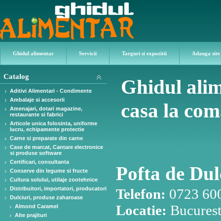
Ghidul alimentar
Servicii
Targuri si expozitii
Adauga site
Catalog
Ghidul ali
Aditivi Alimentari - Condimente
Ambalaje si accesorii
casa la co
Amenajari, dotari magazine,
restaurante si fabrici
Articole unica folosinta, uniforme
lucru, echipamente protectie
Carne si preparate din carne
Case de marcat, Cantare electronice
si produse software
Certificari, consultanta
Pofta de Dul
Conserve din legume si fructe
Cultura solului, utilaje zootehnice
Distribuitori, importatori, producatori
Telefon:
0723 60
Dulciuri, produse zaharoase
Locatie:
Bucuresti
Almond Caramel
Alte prajituri