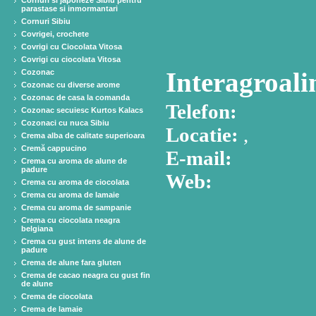
Cornuri si japoneze Sibiu pentru
parastase si inmormantari
Cornuri Sibiu
Covrigei, crochete
Covrigi cu Ciocolata Vitosa
Covrigi cu ciocolata Vitosa
Interagroali
Cozonac
Cozonac cu diverse arome
Cozonac de casa la comanda
Telefon:
Cozonac secuiesc Kurtos Kalacs
Cozonaci cu nuca Sibiu
Locatie:
,
Crema alba de calitate superioara
Cremă cappucino
E-mail:
Crema cu aroma de alune de
padure
Web:
Crema cu aroma de ciocolata
Crema cu aroma de lamaie
Crema cu aroma de sampanie
Crema cu ciocolata neagra
belgiana
Crema cu gust intens de alune de
padure
Crema de alune fara gluten
Crema de cacao neagra cu gust fin
de alune
Crema de ciocolata
Crema de lamaie