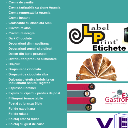
Crema de vanilie
Crema tartinabila cu alune Anamia
Crema termostabila Anamia
Creme instant
Croissante cu ciocolata Sibiu
Cuvertura alba
Cuvertura neagra
Dark Chocolate
Decorațiuni din napolitana
Decoratiuni torturi si prajituri
Desert din lapte proaspat
Distribuitori produse alimentare
Drajeuri
Dropsuri de ciocolata
Dropsuri de ciocolata alba
Dulceata dietetica indulcite cu
indulcitorul natural Tagatos
Espresso Caramel
Expres cu ciperci - produs de post
Filling-uri termostabile
Foetaj cu branza Sibiu
Foi de napolitana
Foi de rulada
Foietaj branza dulce
Foietaj cu gust de caise