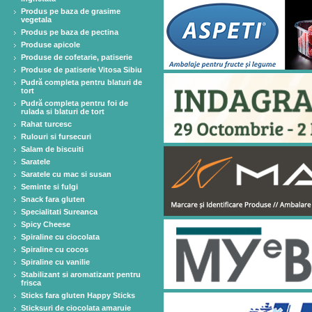
Produs pe baza de grasime
vegetala
Produs pe baza de pectina
Produse apicole
Produse de cofetarie, patiserie
Produse de patiserie Vitosa Sibiu
Pudră completa pentru blaturi de
tort
Pudră completa pentru foi de
rulada si blaturi de tort
Rahat turcesc
Rulouri si fursecuri
Salam de biscuiti
Saratele
Saratele cu mac si susan
Seminte si fulgi
Snack fara gluten
Specialitati Sureanca
Spicy Cheese
Spiraline cu ciocolata
Spiraline cu cocos
Spiraline cu vanilie
Stabilizant si aromatizant pentru
frisca
Sticks fara gluten Happy Sticks
Sticksuri de ciocolata amaruie