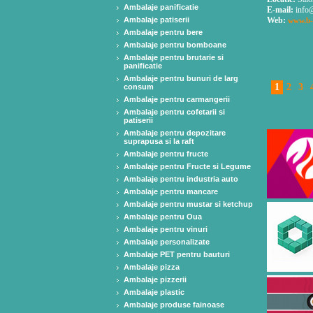
Ambalaje panificatie
E-mail:
info@
Ambalaje patiserii
Web:
www.b-
Ambalaje pentru bere
Ambalaje pentru bomboane
Ambalaje pentru brutarie si
panificatie
Ambalaje pentru bunuri de larg
1
2
3
consum
Ambalaje pentru carmangerii
Ambalaje pentru cofetarii si
patiserii
Ambalaje pentru depozitare
suprapusa si la raft
Ambalaje pentru fructe
Ambalaje pentru Fructe si Legume
Ambalaje pentru industria auto
Ambalaje pentru mancare
Ambalaje pentru mustar si ketchup
Ambalaje pentru Oua
Ambalaje pentru vinuri
Ambalaje personalizate
Ambalaje PET pentru bauturi
Ambalaje pizza
Ambalaje pizzerii
Ambalaje plastic
Ambalaje produse fainoase