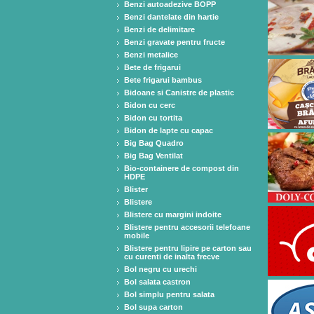
Benzi autoadezive BOPP
Benzi dantelate din hartie
Benzi de delimitare
Benzi gravate pentru fructe
Benzi metalice
Bete de frigarui
Bete frigarui bambus
Bidoane si Canistre de plastic
Bidon cu cerc
Bidon cu tortita
Bidon de lapte cu capac
Big Bag Quadro
Big Bag Ventilat
Bio-containere de compost din
HDPE
Blister
Blistere
Blistere cu margini indoite
Blistere pentru accesorii telefoane
mobile
Blistere pentru lipire pe carton sau
cu curenti de inalta frecve
Bol negru cu urechi
Bol salata castron
Bol simplu pentru salata
Bol supa carton