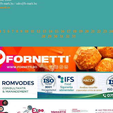
b-mark.hu / sales@b-mark.hu
mark.ro
4
5
6
7
8
9
10
11
12
13
14
15
16
17
18
19
20
21
22
23
24
28
29
30
31
32
33