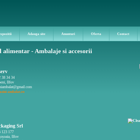
expozitii
Adauga site
Anunturi
Oferta
Contact
 alimentar - Ambalaje si accesorii
serv
 38 34 34
ni, Ilfov
niambalat@gmail.com
sini-ambalat.ro
kaging Srl
 123 177
șoaia, Ilfov