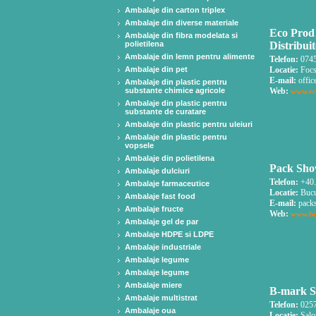
Ambalaje din carton triplex
Ambalaje din diverse materiale
Eco Prod 
Ambalaje din fibra modelata si
polietilena
Distribui
Ambalaje din lemn pentru alimente
Telefon:
0745
Ambalaje din pet
Locatie:
Focs
E-mail:
offic
Ambalaje din plastic pentru
substante chimice agricole
Web:
www.ec
Ambalaje din plastic pentru
substante de curatare
Ambalaje din plastic pentru uleiuri
Ambalaje din plastic pentru
vopsele
Ambalaje din polietilena
Pack Show
Ambalaje dulciuri
Telefon:
+40.
Ambalaje farmaceutice
Locatie:
Bucur
Ambalaje fast food
E-mail:
pack
Ambalaje fructe
Web:
www.bi
Ambalaje gel de par
Ambalaje HDPE si LDPE
Ambalaje industriale
Ambalaje legume
Ambalaje legume
Ambalaje miere
B-mark S
Ambalaje multistrat
Telefon:
0257
Ambalaje oua
Locatie:
Salo