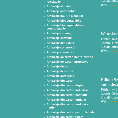
E-mail:
offic
reciclabile
Web:
www.cl
Ambalaje aluminiu
Ambalaje automotive
Ambalaje bauturi alcoolice
Ambalaje biodegradabile
Ambalaje biodegradabile si
compostabile
Ambalaje catering
Westplast
Ambalaje cofetarii
Telefon:
0731
Ambalaje congelate
Locatie:
Orad
E-mail:
offic
Ambalaje constructii
Web:
www.wp
Ambalaje cosmetice
Ambalaje de carton pentru vitrine
Ambalaje de carton protective
Ambalaje de lux
Ambalaje delicatese
Ambalaje detergenti
Etikon Sr
Ambalaje din carton
autoadeziv
Ambalaje din carton duplex
Telefon:
+40 
Ambalaje din carton industrial
Locatie:
Sebe
Ambalaje din carton netiparit
E-mail:
conta
Ambalaje din carton ondulat
Web:
www.et
Ambalaje din carton ondulat si
hartie
Ambalaje din carton pentru lichide
Ambalaje din carton tiparit