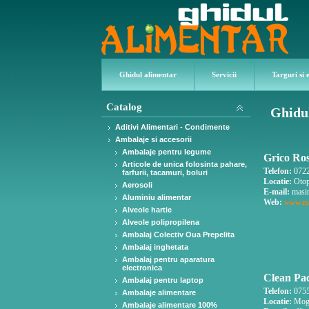
Ghidul alimentar
Servicii
Targuri si 
Catalog
Ghidul
Aditivi Alimentari - Condimente
Ambalaje si accesorii
Ambalaje pentru legume
Grico Ro
Articole de unica folosinta pahare,
Telefon:
0722
farfurii, tacamuri, boluri
Locatie:
Otope
Aerosoli
E-mail:
masi
Aluminiu alimentar
Web:
www.ma
Alveole hartie
Alveole polipropilena
Ambalaj Colectiv Oua Prepelita
Ambalaj inghetata
Ambalaj pentru aparatura
electronica
Clean Pac
Ambalaj pentru laptop
Telefon:
0755
Ambalaje alimentare
Locatie:
Mogo
Ambalaje alimentare 100%