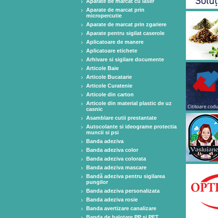
Aparate de marcat cu laser
Aparate de marcat prin
micropercutie
Aparate de marcat prin zgariere
Aparate pentru sigilat caserole
Aplicatoare de manere
Aplicatoare etichete
Arhivare si sigilare documente
Articole Baie
Articole Bucatarie
Articole Curatenie
Articole din carton
Articole din material plastic de uz
casnic
Asamblare cutii prestantate
Autocolante si ideograme protectia
muncii si psi
Banda adeziva
Banda adeziva color
Banda adeziva colorata
Banda adeziva mascare
Bandă adeziva pentru sigilarea
pungilor
Banda adeziva personalizata
Banda adeziva rosie
Banda avertizare canalizare
Banda de balotare PP si PET