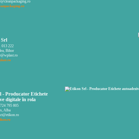
e@cleanpackaging.ro
eanpackaging.ro
 Srl
 013 222
ea, Bihor
e@wplast.ro
last.ro
l - Producator Etichete
e digitale în rola
724 795 805
s, Alba
ct@etikon.ro
ikon.ro