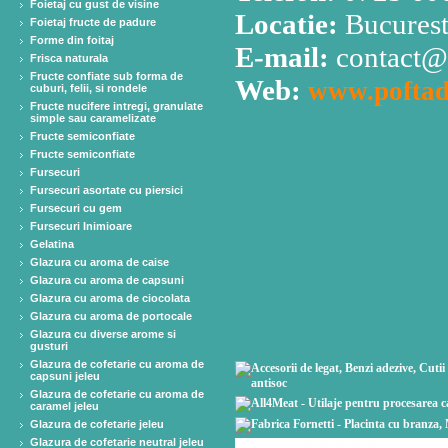
Foietaj cu gust de visine
Locatie:
Bucuresti
Foietaj fructe de padure
Forme din foitaj
E-mail:
contact@
Frisca naturala
Fructe confiate sub forma de
Web:
www.poftad
cuburi, felii, si rondele
Fructe nucifere intregi, granulate
simple sau caramelizate
Fructe semiconfiate
Fructe semiconfiate
Fursecuri
Fursecuri asortate cu piersici
Fursecuri cu gem
Fursecuri Inimioare
Gelatina
Glazura cu aroma de caise
Glazura cu aroma de capsuni
Glazura cu aroma de ciocolata
Glazura cu aroma de portocale
Glazura cu diverse arome si
gusturi
Glazura de cofetarie cu aroma de
capsuni jeleu
Glazura de cofetarie cu aroma de
caramel jeleu
Glazura de cofetarie jeleu
Glazura de cofetarie neutral jeleu