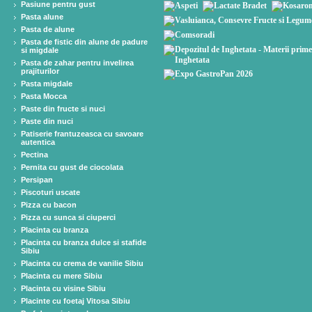
Pasiune pentru gust
Pasta alune
Pasta de alune
Pasta de fistic din alune de padure
si migdale
Pasta de zahar pentru invelirea
prajiturilor
Pasta migdale
Pasta Mocca
Paste din fructe si nuci
Paste din nuci
Patiserie frantuzeasca cu savoare
autentica
Pectina
Pernita cu gust de ciocolata
Persipan
Piscoturi uscate
Pizza cu bacon
Pizza cu sunca si ciuperci
Placinta cu branza
Placinta cu branza dulce si stafide
Sibiu
Placinta cu crema de vanilie Sibiu
Placinta cu mere Sibiu
Placinta cu visine Sibiu
Placinte cu foetaj Vitosa Sibiu