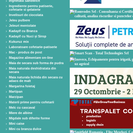
Inghetata Sandwich
Ingrediente pentru patiserie,
cofetarie si gelaterie
Invelisuri de ciocolata
Jeleu pulbere
Jeleuri mentolate
Kadayif cu Branza
Kadayif cu Nuci și Sirop
Kukuruz mix
Laboratoare cofetarie-patiserie
Mac - produs de post
Magazine alimentare on-line
Maia de secara sub forma de pudra
Maia naturala deshidratata din
secara
Maia naturala lichida din secara cu
adaos de malt
Margarina foietaj
Martipan
Marzipan
Materii prime pentru cofetarii
Melc cu cascaval
Miere de albine
Migdale sub diferite forme
Mini caise
Mini cu branza dulce