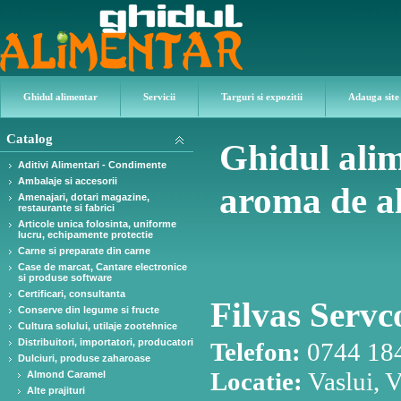
Ghidul alimentar
Servicii
Targuri si expozitii
Adauga site
Catalog
Ghidul ali
Aditivi Alimentari - Condimente
Ambalaje si accesorii
aroma de a
Amenajari, dotari magazine,
restaurante si fabrici
Articole unica folosinta, uniforme
lucru, echipamente protectie
Carne si preparate din carne
Case de marcat, Cantare electronice
si produse software
Certificari, consultanta
Filvas Servc
Conserve din legume si fructe
Cultura solului, utilaje zootehnice
Distribuitori, importatori, producatori
Telefon:
0744 184
Dulciuri, produse zaharoase
Locatie:
Vaslui, V
Almond Caramel
Alte prajituri