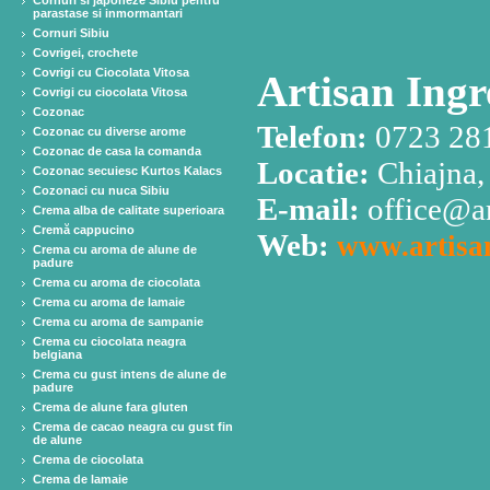
Cornuri si japoneze Sibiu pentru
parastase si inmormantari
Cornuri Sibiu
Covrigei, crochete
Covrigi cu Ciocolata Vitosa
Artisan Ingr
Covrigi cu ciocolata Vitosa
Cozonac
Telefon:
0723 281
Cozonac cu diverse arome
Cozonac de casa la comanda
Locatie:
Chiajna, 
Cozonac secuiesc Kurtos Kalacs
Cozonaci cu nuca Sibiu
E-mail:
office@ar
Crema alba de calitate superioara
Cremă cappucino
Web:
www.artisan
Crema cu aroma de alune de
padure
Crema cu aroma de ciocolata
Crema cu aroma de lamaie
Crema cu aroma de sampanie
Crema cu ciocolata neagra
belgiana
Crema cu gust intens de alune de
padure
Crema de alune fara gluten
Crema de cacao neagra cu gust fin
de alune
Crema de ciocolata
Crema de lamaie