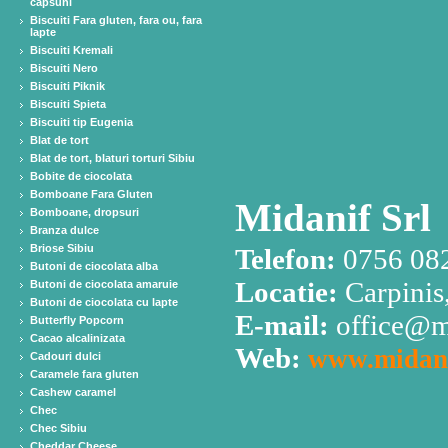
capsuni
Biscuiti Fara gluten, fara ou, fara
lapte
Biscuiti Kremali
Biscuiti Nero
Biscuiti Piknik
Biscuiti Spieta
Biscuiti tip Eugenia
Blat de tort
Blat de tort, blaturi torturi Sibiu
Bobite de ciocolata
Bomboane Fara Gluten
Midanif Srl
Bomboane, dropsuri
Branza dulce
Briose Sibiu
Telefon:
0756 082
Butoni de ciocolata alba
Locatie:
Carpinis
Butoni de ciocolata amaruie
Butoni de ciocolata cu lapte
E-mail:
office@m
Butterfly Popcorn
Cacao alcalinizata
Web:
www.midani
Cadouri dulci
Caramele fara gluten
Cashew caramel
Chec
Chec Sibiu
Cheddar Cheese