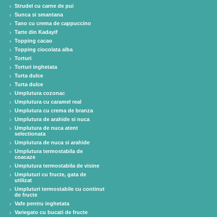
Strudel cu carne de pui
Sunca si smantana
Tano cu crema de cappuccino
Tarte din Kadayif
Topping cacao
Topping ciocolata alba
Torturi
Torturi inghetata
Turta dulce
Turta dulce
Umplutura cozonac
Umplutura cu caramel real
Umplutura cu crema de branza
Umplutura de arahide si nuca
Umplutura de nuca atent
selectionata
Umplutura de nuca si arahide
Umplutura termostabila de
coacaze
Umplutura termostabila de visine
Umpluturi cu fructe, gata de
utilizat
Umpluturi termostabile cu continut
de fructe
Vafe pentru inghetata
Variegato cu bucati de fructe