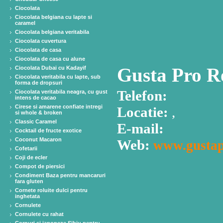
Ciocolata
Ciocolata belgiana cu lapte si
caramel
Ciocolata belgiana veritabila
Ciocolata cuvertura
Ciocolata de casa
Ciocolata de casa cu alune
Gusta Pro R
Ciocolata Dubai cu Kadayif
Ciocolata veritabila cu lapte, sub
forma de dropsuri
Telefon:
Ciocolata veritabila neagra, cu gust
intens de cacao
Cirese si amarene confiate intregi
Locatie:
,
si whole & broken
Classic Caramel
E-mail:
Cocktail de fructe exotice
Coconut Macaron
Web:
www.gustap
Cofetarii
Coji de ecler
Compot de piersici
Condiment Baza pentru mancaruri
fara gluten
Cornete roluite dulci pentru
inghetata
Cornulete
Cornulete cu rahat