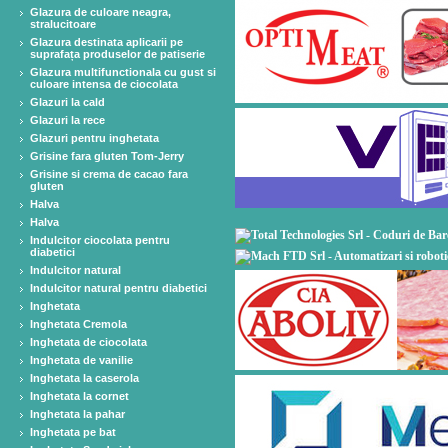
Glazura de culoare neagra,
stralucitoare
Glazura destinata aplicarii pe
suprafața produselor de patiserie
Glazura multifunctionala cu gust si
culoare intensa de ciocolata
Glazuri la cald
Glazuri la rece
Glazuri pentru inghetata
Grisine fara gluten Tom-Jerry
Grisine si crema de cacao fara
gluten
Halva
Halva
Indulcitor ciocolata pentru
diabetici
Indulcitor natural
Indulcitor natural pentru diabetici
Inghetata
Inghetata Cremola
Inghetata de ciocolata
Inghetata de vanilie
Inghetata la caserola
Inghetata la cornet
Inghetata la pahar
Inghetata pe bat