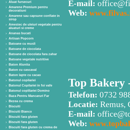
E-mail:
office@fi
Aluat fursecuri
Amarene Premium pentru
Web:
decoratiuni
www.filvas.
Amarene sau capsune confiate in
sirop
Amestec de uleiuri vegetale pentru
aluaturi si creme
Ananas bucati
Artisan Popcorn
Batoane cu musli
Batoane de ciocolata
Batoane de ciocolata fara zahar
Batoane vegetale nutritive
Baton Alunita
Baton cu cascaval
Baton lapte cu cacao
Top Bakery 
Batonul copilariei
Batonul Copilariei in foi vafe
Batonul coplilariei Domino
Telefon:
0732 98
Baza Pentru Mancaruri Far
Bezea cu crema
Locatie:
Remus, 
Biscuiti
E-mail:
office@to
Biscuiti Bianco
Biscuiti fara gluten
Web:
www.topbak
Biscuiti fara gluten
Biscuiti fara gluten cu crema de