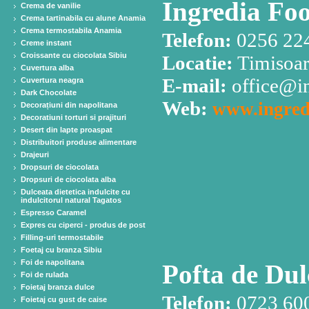
Ingredia Fo
Crema de vanilie
Crema tartinabila cu alune Anamia
Crema termostabila Anamia
Telefon:
0256 22
Creme instant
Croissante cu ciocolata Sibiu
Locatie:
Timisoar
Cuvertura alba
E-mail:
office@in
Cuvertura neagra
Dark Chocolate
Web:
www.ingred
Decorațiuni din napolitana
Decoratiuni torturi si prajituri
Desert din lapte proaspat
Distribuitori produse alimentare
Drajeuri
Dropsuri de ciocolata
Dropsuri de ciocolata alba
Dulceata dietetica indulcite cu
indulcitorul natural Tagatos
Espresso Caramel
Expres cu ciperci - produs de post
Filling-uri termostabile
Foetaj cu branza Sibiu
Foi de napolitana
Pofta de Dul
Foi de rulada
Foietaj branza dulce
Telefon:
0723 60
Foietaj cu gust de caise