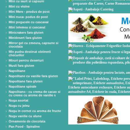
Mini cu iaurt si capsuni
Mini cu visine
Mini Mere - produs de post
Mini nuca- podus de post
Mini pogacele cu cascaval
Mini telemea si cascaval
Minicrakers fara gluten
Minidesert fara gluten
Mirror gel cu zmeura, capsune si
ciocolata
Mix pudra destinat obtinerii
checurilor
Mixuri pentru deserturi
Musli fara gluten
Napolitane
Napolitane cu vanilie fara gluten
Napolitane fara gluten
Napolitane spirale
Napolitano - cu crema de cacao si
cu creme cu arome de vanilie s
Nuga asortat
Nuga cu jeleu
Nuga in cornet cu aroma de fructe
Nuga vanilie cu alune
Ornamente de ciocolata
Pan Food - Spiraline