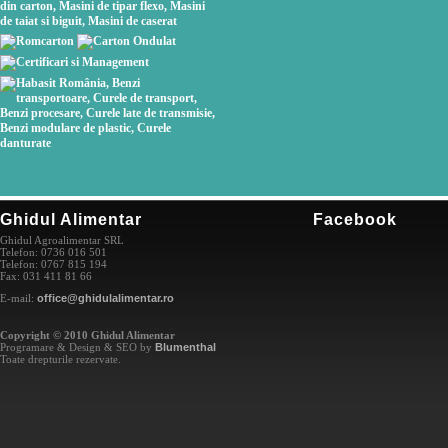
Ghidul Alimentar
Facebook
Ghidul Agroalimentar SRL
Telefon: 0736 016 501
Telefon: 0767 815 194
Fax: 031 411 81 66
E-mail:
office@ghidulalimentar.ro
Copyright © 2010 Ghidul Alimentar
Programare & Design & SEO by
Blumenthal
Toate drepturile rezervate.