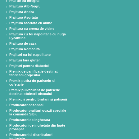
Praf de ou integral
Prajitura Alb-Negru
Prajitura Andra
Prajitura Asortata
Prajitura asortata cu alune
Prajitura cu crema de visine
Prajitura cu foi napolitane cu nuga
Lycantine
Prajitura de casa
Prajitura Romanita
Prajituri cu foi napolitane
Prajituri fara gluten
Prajituri pentru diabetici
Premix de panificatie destinat
fabricarii gogosilor.
Premix pudra de patiserie si
cofetarie
Premix pulverulent de patiserie
destinat obtinerii checului
Premixuri pentru brutarii si patiserii
Producator cozonaci
Producator prajituri ocazii speciale
la comanda Sibiu
Producatori de inghetata
Producatori de inghetata din lapte
proaspat
Producatori si distribuitori
inghetata