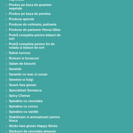
Produs pe baza de grasime
vegetala
Produs pe baza de pectina
Produse apicole
Produse de cofetarie, patiserie
Produse de patiserie Vitosa Sibiu
Pudră completa pentru blaturi de
tort
Pudră completa pentru foi de
rulada si blaturi de tort
Rahat turcesc
Rulouri si fursecuri
Salam de biscuiti
Saratele
Saratele cu mac si susan
Seminte si fulgi
Snack fara gluten
Specialitati Sureanca
Spicy Cheese
Spiraline cu ciocolata
Spiraline cu cocos
Spiraline cu vanilie
Stabilizant si aromatizant pentru
frisca
Sticks fara gluten Happy Sticks
Sticksuri de ciocolata amaruie