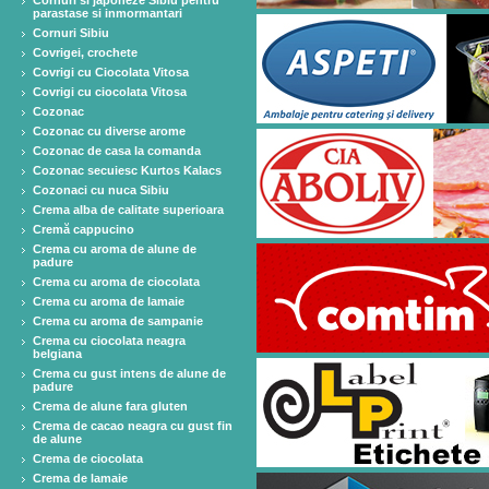
Cornuri si japoneze Sibiu pentru
parastase si inmormantari
Cornuri Sibiu
Covrigei, crochete
Covrigi cu Ciocolata Vitosa
Covrigi cu ciocolata Vitosa
Cozonac
Cozonac cu diverse arome
Cozonac de casa la comanda
Cozonac secuiesc Kurtos Kalacs
Cozonaci cu nuca Sibiu
Crema alba de calitate superioara
Cremă cappucino
Crema cu aroma de alune de
padure
Crema cu aroma de ciocolata
Crema cu aroma de lamaie
Crema cu aroma de sampanie
Crema cu ciocolata neagra
belgiana
Crema cu gust intens de alune de
padure
Crema de alune fara gluten
Crema de cacao neagra cu gust fin
de alune
Crema de ciocolata
Crema de lamaie