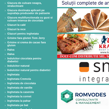
Glazura de culoare neagra,
stralucitoare
Glazura destinata aplicarii pe
suprafața produselor de patiserie
Glazura multifunctionala cu gust si
culoare intensa de ciocolata
Glazuri la cald
Glazuri la rece
Glazuri pentru inghetata
Grisine fara gluten Tom-Jerry
Grisine si crema de cacao fara
gluten
Halva
Halva
Indulcitor ciocolata pentru
diabetici
Indulcitor natural
Indulcitor natural pentru diabetici
Inghetata
Inghetata Cremola
Inghetata de ciocolata
Inghetata de vanilie
Inghetata la caserola
Inghetata la cornet
Inghetata la pahar
Inghetata pe bat