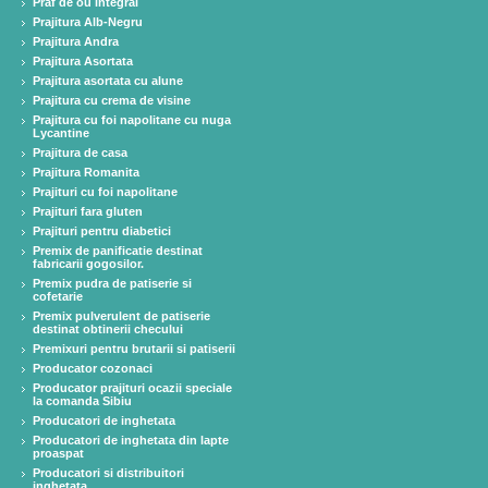
Praf de ou integral
Prajitura Alb-Negru
Prajitura Andra
Prajitura Asortata
Prajitura asortata cu alune
Prajitura cu crema de visine
Prajitura cu foi napolitane cu nuga
Lycantine
Prajitura de casa
Prajitura Romanita
Prajituri cu foi napolitane
Prajituri fara gluten
Prajituri pentru diabetici
Premix de panificatie destinat
fabricarii gogosilor.
Premix pudra de patiserie si
cofetarie
Premix pulverulent de patiserie
destinat obtinerii checului
Premixuri pentru brutarii si patiserii
Producator cozonaci
Producator prajituri ocazii speciale
la comanda Sibiu
Producatori de inghetata
Producatori de inghetata din lapte
proaspat
Producatori si distribuitori
inghetata