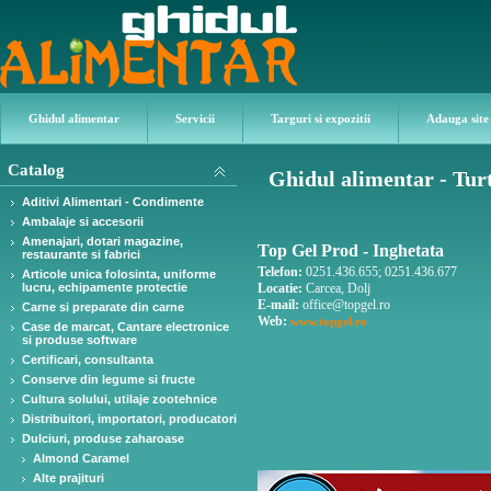
Ghidul alimentar
Servicii
Targuri si expozitii
Adauga site
Catalog
Ghidul alimentar - Tur
Aditivi Alimentari - Condimente
Ambalaje si accesorii
Amenajari, dotari magazine,
Top Gel Prod - Inghetata
restaurante si fabrici
Telefon:
0251.436.655; 0251.436.677
Articole unica folosinta, uniforme
lucru, echipamente protectie
Locatie:
Carcea, Dolj
E-mail:
office@topgel.ro
Carne si preparate din carne
Web:
www.topgel.ro
Case de marcat, Cantare electronice
si produse software
Certificari, consultanta
Conserve din legume si fructe
Cultura solului, utilaje zootehnice
Distribuitori, importatori, producatori
Dulciuri, produse zaharoase
Almond Caramel
Alte prajituri