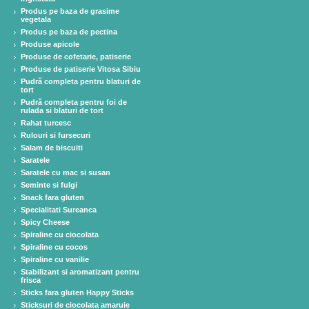
Produs pe baza de grasime
vegetala
Produs pe baza de pectina
Produse apicole
Produse de cofetarie, patiserie
Produse de patiserie Vitosa Sibiu
Pudră completa pentru blaturi de
tort
Pudră completa pentru foi de
rulada si blaturi de tort
Rahat turcesc
Rulouri si fursecuri
Salam de biscuiti
Saratele
Saratele cu mac si susan
Seminte si fulgi
Snack fara gluten
Specialitati Sureanca
Spicy Cheese
Spiraline cu ciocolata
Spiraline cu cocos
Spiraline cu vanilie
Stabilizant si aromatizant pentru
frisca
Sticks fara gluten Happy Sticks
Sticksuri de ciocolata amaruie