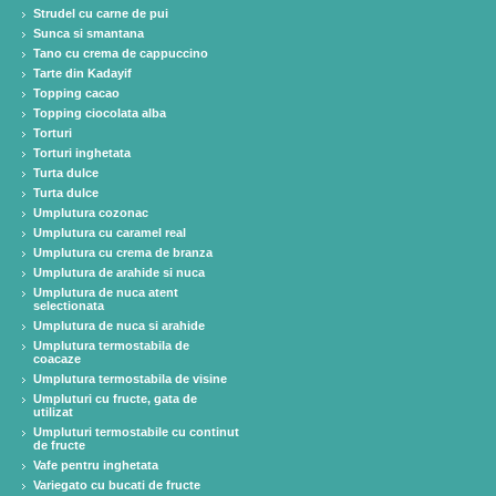
Strudel cu carne de pui
Sunca si smantana
Tano cu crema de cappuccino
Tarte din Kadayif
Topping cacao
Topping ciocolata alba
Torturi
Torturi inghetata
Turta dulce
Turta dulce
Umplutura cozonac
Umplutura cu caramel real
Umplutura cu crema de branza
Umplutura de arahide si nuca
Umplutura de nuca atent
selectionata
Umplutura de nuca si arahide
Umplutura termostabila de
coacaze
Umplutura termostabila de visine
Umpluturi cu fructe, gata de
utilizat
Umpluturi termostabile cu continut
de fructe
Vafe pentru inghetata
Variegato cu bucati de fructe