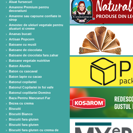
Aluat fursecuri
Amarene Premium pentru
decoratiuni
Amarene sau capsune confiate in
sirop
Amestec de uleiuri vegetale pentru
aluaturi si creme
Ananas bucati
Artisan Popcorn
Batoane cu musli
Batoane de ciocolata
Batoane de ciocolata fara zahar
Batoane vegetale nutritive
Baton Alunita
Baton cu cascaval
Baton lapte cu cacao
Batonul copilariei
Batonul Copilariei in foi vafe
Batonul coplilariei Domino
Baza Pentru Mancaruri Far
Bezea cu crema
Biscuiti
Biscuiti Bianco
Biscuiti fara gluten
Biscuiti fara gluten
Biscuiti fara gluten cu crema de