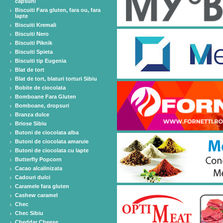
capsuni
Biscuiti Fara gluten, fara ou, fara
lapte
Biscuiti Kremali
Biscuiti Nero
Biscuiti Piknik
Biscuiti Spieta
Biscuiti tip Eugenia
Blat de tort
Blat de tort, blaturi torturi Sibiu
Bobite de ciocolata
Bomboane Fara Gluten
Bomboane, dropsuri
Branza dulce
Briose Sibiu
Butoni de ciocolata alba
Butoni de ciocolata amaruie
Butoni de ciocolata cu lapte
Butterfly Popcorn
Cacao alcalinizata
Cadouri dulci
Caramele fara gluten
Cashew caramel
Chec
Chec Sibiu
Cheddar Cheese