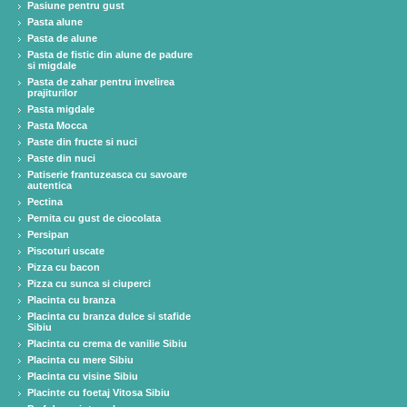
Pasiune pentru gust
Pasta alune
Pasta de alune
Pasta de fistic din alune de padure
si migdale
Pasta de zahar pentru invelirea
prajiturilor
Pasta migdale
Pasta Mocca
Paste din fructe si nuci
Paste din nuci
Patiserie frantuzeasca cu savoare
autentica
Pectina
Pernita cu gust de ciocolata
Persipan
Piscoturi uscate
Pizza cu bacon
Pizza cu sunca si ciuperci
Placinta cu branza
Placinta cu branza dulce si stafide
Sibiu
Placinta cu crema de vanilie Sibiu
Placinta cu mere Sibiu
Placinta cu visine Sibiu
Placinte cu foetaj Vitosa Sibiu