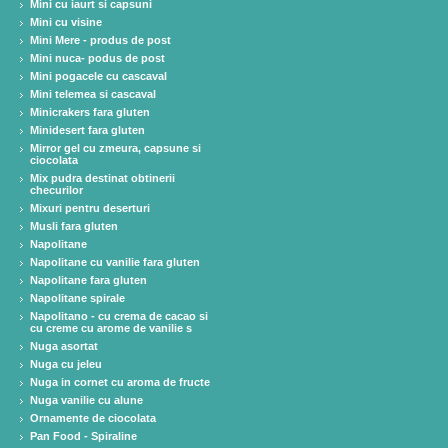
Mini cu iaurt si capsuni
Mini cu visine
Mini Mere - produs de post
Mini nuca- podus de post
Mini pogacele cu cascaval
Mini telemea si cascaval
Minicrakers fara gluten
Minidesert fara gluten
Mirror gel cu zmeura, capsune si
ciocolata
Mix pudra destinat obtinerii
checurilor
Mixuri pentru deserturi
Musli fara gluten
Napolitane
Napolitane cu vanilie fara gluten
Napolitane fara gluten
Napolitane spirale
Napolitano - cu crema de cacao si
cu creme cu arome de vanilie s
Nuga asortat
Nuga cu jeleu
Nuga in cornet cu aroma de fructe
Nuga vanilie cu alune
Ornamente de ciocolata
Pan Food - Spiraline