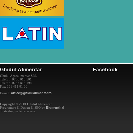
Ghidul Alimentar
Facebook
Ghidul Agroalimentar SRL
Telefon: 0736 016 501
Telefon: 0767 815 194
Fax: 031 411 81 66
E-mail:
office@ghidulalimentar.ro
Copyright © 2010 Ghidul Alimentar
Programare & Design & SEO by
Blumenthal
Toate drepturile rezervate.