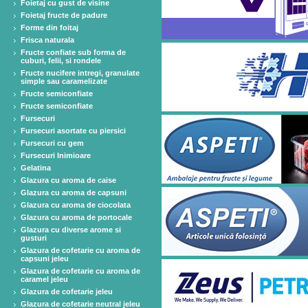
Foietaj cu gust de visine
Foietaj fructe de padure
Forme din foitaj
Frisca naturala
Fructe confiate sub forma de
cuburi, felii, si rondele
Fructe nucifere intregi, granulate
simple sau caramelizate
Fructe semiconfiate
Fructe semiconfiate
Fursecuri
Fursecuri asortate cu piersici
Fursecuri cu gem
Fursecuri Inimioare
Gelatina
Glazura cu aroma de caise
Glazura cu aroma de capsuni
Glazura cu aroma de ciocolata
Glazura cu aroma de portocale
Glazura cu diverse arome si
gusturi
Glazura de cofetarie cu aroma de
capsuni jeleu
Glazura de cofetarie cu aroma de
caramel jeleu
Glazura de cofetarie jeleu
Glazura de cofetarie neutral jeleu