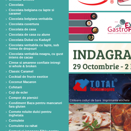
Ciocolata
Ciocolata belgiana cu lapte si
caramel
Ciocolata belgiana veritabila
Ciocolata cuvertura
Ciocolata de casa
Ciocolata de casa cu alune
Ciocolata Dubai cu Kadayif
Ciocolata veritabila cu lapte, sub
forma de dropsuri
Ciocolata veritabila neagra, cu gust
intens de cacao
Cirese si amarene confiate intregi
si whole & broken
Classic Caramel
Cocktail de fructe exotice
Coconut Macaron
Cofetarii
Coji de ecler
Compot de piersici
Condiment Baza pentru mancaruri
fara gluten
Cornete roluite dulci pentru
inghetata
Cornulete
Cornulete cu rahat