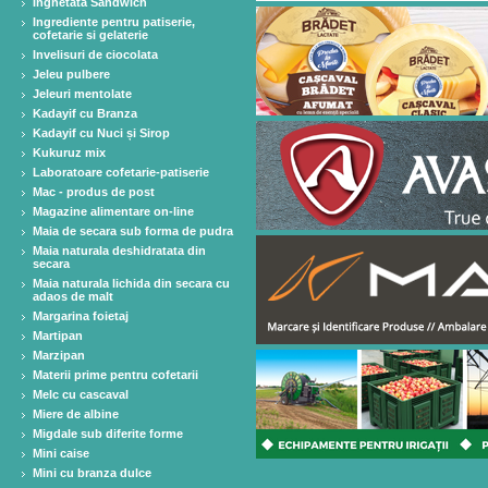
Inghetata Sandwich
Ingrediente pentru patiserie,
cofetarie si gelaterie
Invelisuri de ciocolata
Jeleu pulbere
Jeleuri mentolate
Kadayif cu Branza
Kadayif cu Nuci și Sirop
Kukuruz mix
Laboratoare cofetarie-patiserie
Mac - produs de post
Magazine alimentare on-line
Maia de secara sub forma de pudra
Maia naturala deshidratata din
secara
Maia naturala lichida din secara cu
adaos de malt
Margarina foietaj
Martipan
Marzipan
Materii prime pentru cofetarii
Melc cu cascaval
Miere de albine
Migdale sub diferite forme
Mini caise
Mini cu branza dulce