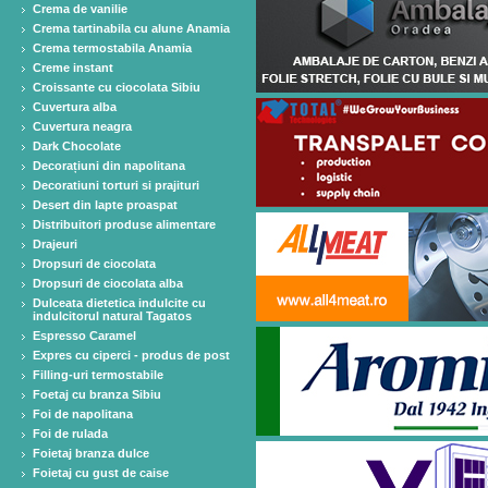
Crema de vanilie
Crema tartinabila cu alune Anamia
Crema termostabila Anamia
Creme instant
Croissante cu ciocolata Sibiu
Cuvertura alba
Cuvertura neagra
Dark Chocolate
Decorațiuni din napolitana
Decoratiuni torturi si prajituri
Desert din lapte proaspat
Distribuitori produse alimentare
Drajeuri
Dropsuri de ciocolata
Dropsuri de ciocolata alba
Dulceata dietetica indulcite cu
indulcitorul natural Tagatos
Espresso Caramel
Expres cu ciperci - produs de post
Filling-uri termostabile
Foetaj cu branza Sibiu
Foi de napolitana
Foi de rulada
Foietaj branza dulce
Foietaj cu gust de caise