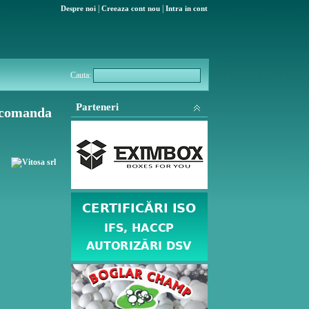
|
|
Despre noi
Creeaza cont nou
Intra in cont
Cauta:
Parteneri
a comanda