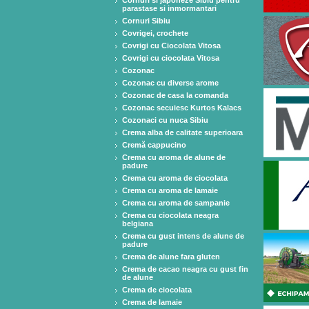
Cornuri si japoneze Sibiu pentru
parastase si inmormantari
Cornuri Sibiu
Covrigei, crochete
Covrigi cu Ciocolata Vitosa
Covrigi cu ciocolata Vitosa
Cozonac
Cozonac cu diverse arome
Cozonac de casa la comanda
Cozonac secuiesc Kurtos Kalacs
Cozonaci cu nuca Sibiu
Crema alba de calitate superioara
Cremă cappucino
Crema cu aroma de alune de
padure
Crema cu aroma de ciocolata
Crema cu aroma de lamaie
Crema cu aroma de sampanie
Crema cu ciocolata neagra
belgiana
Crema cu gust intens de alune de
padure
Crema de alune fara gluten
Crema de cacao neagra cu gust fin
de alune
Crema de ciocolata
Crema de lamaie