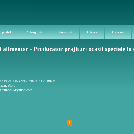
expozitii
Adauga site
Anunturi
Oferta
Contact
 alimentar - Producator prajituri ocazii speciale l
/555360 / 0745/989398 / 0733/918605
aciu, Sibiu
a.talmaciu@yahoo.com
1