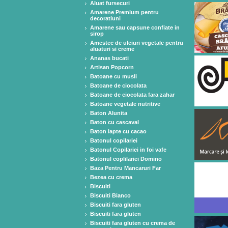
Aluat fursecuri
Amarene Premium pentru
decoratiuni
Amarene sau capsune confiate in
sirop
Amestec de uleiuri vegetale pentru
aluaturi si creme
Ananas bucati
Artisan Popcorn
Batoane cu musli
Batoane de ciocolata
Batoane de ciocolata fara zahar
Batoane vegetale nutritive
Baton Alunita
Baton cu cascaval
Baton lapte cu cacao
Batonul copilariei
Batonul Copilariei in foi vafe
Batonul coplilariei Domino
Baza Pentru Mancaruri Far
Bezea cu crema
Biscuiti
Biscuiti Bianco
Biscuiti fara gluten
Biscuiti fara gluten
Biscuiti fara gluten cu crema de