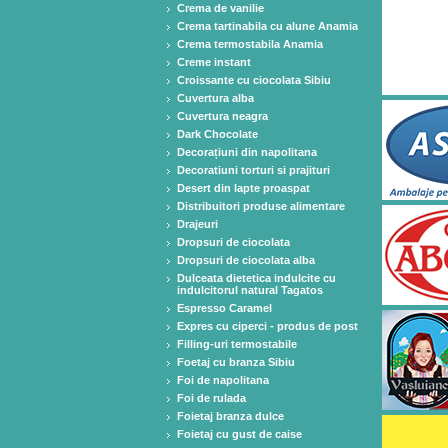
Crema de vanilie
Crema tartinabila cu alune Anamia
Crema termostabila Anamia
Creme instant
Croissante cu ciocolata Sibiu
Cuvertura alba
Cuvertura neagra
Dark Chocolate
Decorațiuni din napolitana
Decoratiuni torturi si prajituri
Desert din lapte proaspat
Distribuitori produse alimentare
Drajeuri
Dropsuri de ciocolata
Dropsuri de ciocolata alba
Dulceata dietetica indulcite cu
indulcitorul natural Tagatos
Espresso Caramel
Expres cu ciperci - produs de post
Filling-uri termostabile
Foetaj cu branza Sibiu
Foi de napolitana
Foi de rulada
Foietaj branza dulce
Foietaj cu gust de caise