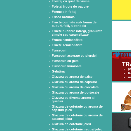
Foietaj cu gust de visine
Foietaj fructe de padure
Forme din foitaj
Frisca naturala
Fructe confiate sub forma de
cuburi, felii, si rondele
Fructe nucifere intregi, granulate
simple sau caramelizate
Fructe semiconfiate
Fructe semiconfiate
Fursecuri
Fursecuri asortate cu piersici
Fursecuri cu gem
Fursecuri Inimioare
Gelatina
Glazura cu aroma de caise
Glazura cu aroma de capsuni
Glazura cu aroma de ciocolata
Glazura cu aroma de portocale
Glazura cu diverse arome si
gusturi
Glazura de cofetarie cu aroma de
capsuni jeleu
Glazura de cofetarie cu aroma de
caramel jeleu
Glazura de cofetarie jeleu
Glazura de cofetarie neutral jeleu