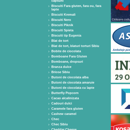
capsuni
Biscuiti Fara gluten, fara ou, fara
lapte
Biscuiti Kremali
Biscuiti Nero
Biscuiti Piknik
Biscuiti Spieta
Biscuiti tip Eugenia
Blat de tort
Blat de tort, blaturi torturi Sibiu
Bobite de ciocolata
Bomboane Fara Gluten
Bomboane, dropsuri
Branza dulce
Briose Sibiu
Butoni de ciocolata alba
Butoni de ciocolata amaruie
Butoni de ciocolata cu lapte
Butterfly Popcorn
Cacao alcalinizata
Cadouri dulci
Caramele fara gluten
Cashew caramel
Chec
Chec Sibiu
Cheddar Cheese