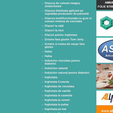
Glazura de culoare neagra,
stralucitoare
Glazura destinata aplicarii pe
suprafața produselor de patiserie
Glazura multifunctionala cu gust si
culoare intensa de ciocolata
Glazuri la cald
Glazuri la rece
Glazuri pentru inghetata
Grisine fara gluten Tom-Jerry
Grisine si crema de cacao fara
gluten
Halva
Halva
Indulcitor ciocolata pentru
diabetici
Indulcitor natural
Indulcitor natural pentru diabetici
Inghetata
Inghetata Cremola
Inghetata de ciocolata
Inghetata de vanilie
Inghetata la caserola
Inghetata la cornet
Inghetata la pahar
Inghetata pe bat