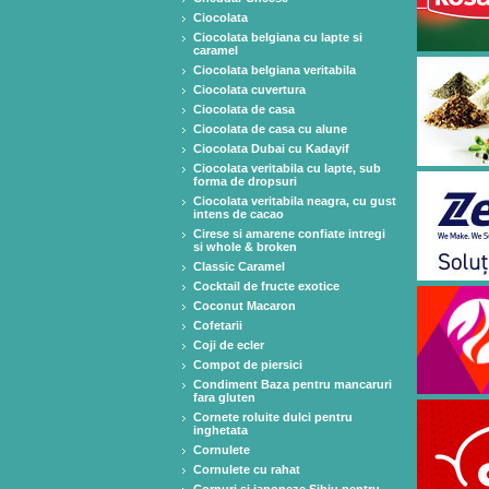
Ciocolata
Ciocolata belgiana cu lapte si
caramel
Ciocolata belgiana veritabila
Ciocolata cuvertura
Ciocolata de casa
Ciocolata de casa cu alune
Ciocolata Dubai cu Kadayif
Ciocolata veritabila cu lapte, sub
forma de dropsuri
Ciocolata veritabila neagra, cu gust
intens de cacao
Cirese si amarene confiate intregi
si whole & broken
Classic Caramel
Cocktail de fructe exotice
Coconut Macaron
Cofetarii
Coji de ecler
Compot de piersici
Condiment Baza pentru mancaruri
fara gluten
Cornete roluite dulci pentru
inghetata
Cornulete
Cornulete cu rahat