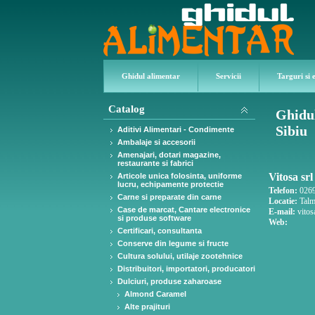
Ghidul alimentar
Servicii
Targuri si 
Catalog
Ghidul
Sibiu
Aditivi Alimentari - Condimente
Ambalaje si accesorii
Amenajari, dotari magazine,
restaurante si fabrici
Vitosa srl
Articole unica folosinta, uniforme
lucru, echipamente protectie
Telefon:
0269
Carne si preparate din carne
Locatie:
Talm
Case de marcat, Cantare electronice
E-mail:
vitos
si produse software
Web:
Certificari, consultanta
Conserve din legume si fructe
Cultura solului, utilaje zootehnice
Distribuitori, importatori, producatori
Dulciuri, produse zaharoase
Almond Caramel
Alte prajituri