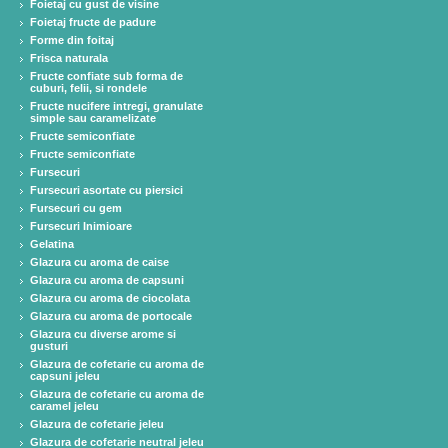
Foietaj cu gust de visine
Foietaj fructe de padure
Forme din foitaj
Frisca naturala
Fructe confiate sub forma de
cuburi, felii, si rondele
Fructe nucifere intregi, granulate
simple sau caramelizate
Fructe semiconfiate
Fructe semiconfiate
Fursecuri
Fursecuri asortate cu piersici
Fursecuri cu gem
Fursecuri Inimioare
Gelatina
Glazura cu aroma de caise
Glazura cu aroma de capsuni
Glazura cu aroma de ciocolata
Glazura cu aroma de portocale
Glazura cu diverse arome si
gusturi
Glazura de cofetarie cu aroma de
capsuni jeleu
Glazura de cofetarie cu aroma de
caramel jeleu
Glazura de cofetarie jeleu
Glazura de cofetarie neutral jeleu