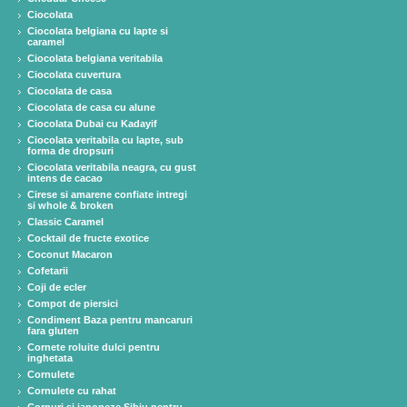
Ciocolata
Ciocolata belgiana cu lapte si
caramel
Ciocolata belgiana veritabila
Ciocolata cuvertura
Ciocolata de casa
Ciocolata de casa cu alune
Ciocolata Dubai cu Kadayif
Ciocolata veritabila cu lapte, sub
forma de dropsuri
Ciocolata veritabila neagra, cu gust
intens de cacao
Cirese si amarene confiate intregi
si whole & broken
Classic Caramel
Cocktail de fructe exotice
Coconut Macaron
Cofetarii
Coji de ecler
Compot de piersici
Condiment Baza pentru mancaruri
fara gluten
Cornete roluite dulci pentru
inghetata
Cornulete
Cornulete cu rahat