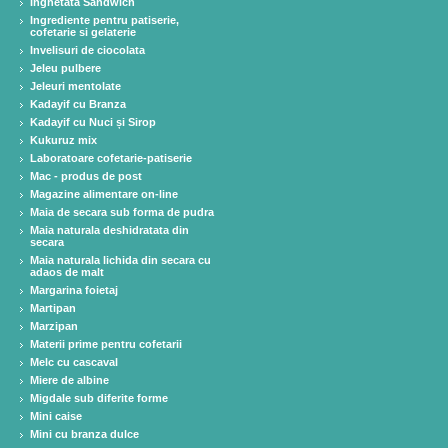
Inghetata Sandwich
Ingrediente pentru patiserie,
cofetarie si gelaterie
Invelisuri de ciocolata
Jeleu pulbere
Jeleuri mentolate
Kadayif cu Branza
Kadayif cu Nuci și Sirop
Kukuruz mix
Laboratoare cofetarie-patiserie
Mac - produs de post
Magazine alimentare on-line
Maia de secara sub forma de pudra
Maia naturala deshidratata din
secara
Maia naturala lichida din secara cu
adaos de malt
Margarina foietaj
Martipan
Marzipan
Materii prime pentru cofetarii
Melc cu cascaval
Miere de albine
Migdale sub diferite forme
Mini caise
Mini cu branza dulce