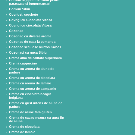
Cornuri si japoneze Sibiu pentru
parastase si inmormantari
Cornuri Sibiu
Covrigei, crochete
Covrigi cu Ciocolata Vitosa
Covrigi cu ciocolata Vitosa
Cozonac
Cozonac cu diverse arome
Cozonac de casa la comanda
Cozonac secuiesc Kurtos Kalacs
Cozonaci cu nuca Sibiu
Crema alba de calitate superioara
Cremă cappucino
Crema cu aroma de alune de
padure
Crema cu aroma de ciocolata
Crema cu aroma de lamaie
Crema cu aroma de sampanie
Crema cu ciocolata neagra
belgiana
Crema cu gust intens de alune de
padure
Crema de alune fara gluten
Crema de cacao neagra cu gust fin
de alune
Crema de ciocolata
Crema de lamaie