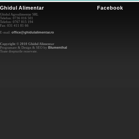
Ghidul Alimentar
Facebook
Ghidul Agroalimentar SRL
Telefon: 0736 016 501
Telefon: 0767 815 194
Fax: 031 411 81 66
E-mail:
office@ghidulalimentar.ro
Copyright © 2010 Ghidul Alimentar
Programare & Design & SEO by
Blumenthal
Toate drepturile rezervate.