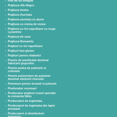
Praf de ou integral
Prajitura Alb-Negru
Prajitura Andra
Prajitura Asortata
Prajitura asortata cu alune
Prajitura cu crema de visine
Prajitura cu foi napolitane cu nuga
Lycantine
Prajitura de casa
Prajitura Romanita
Prajituri cu foi napolitane
Prajituri fara gluten
Prajituri pentru diabetici
Premix de panificatie destinat
fabricarii gogosilor.
Premix pudra de patiserie si
cofetarie
Premix pulverulent de patiserie
destinat obtinerii checului
Premixuri pentru brutarii si patiserii
Producator cozonaci
Producator prajituri ocazii speciale
la comanda Sibiu
Producatori de inghetata
Producatori de inghetata din lapte
proaspat
Producatori si distribuitori
inghetata