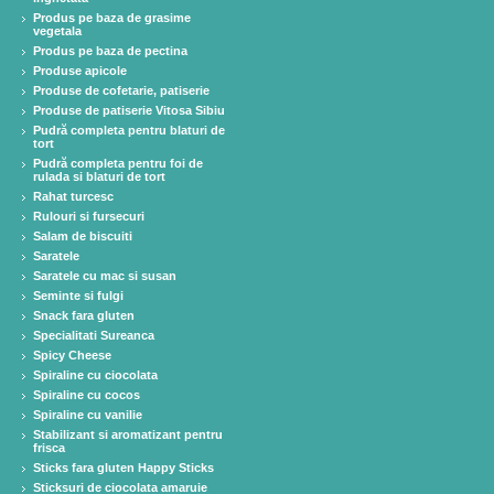
Produs pe baza de grasime
vegetala
Produs pe baza de pectina
Produse apicole
Produse de cofetarie, patiserie
Produse de patiserie Vitosa Sibiu
Pudră completa pentru blaturi de
tort
Pudră completa pentru foi de
rulada si blaturi de tort
Rahat turcesc
Rulouri si fursecuri
Salam de biscuiti
Saratele
Saratele cu mac si susan
Seminte si fulgi
Snack fara gluten
Specialitati Sureanca
Spicy Cheese
Spiraline cu ciocolata
Spiraline cu cocos
Spiraline cu vanilie
Stabilizant si aromatizant pentru
frisca
Sticks fara gluten Happy Sticks
Sticksuri de ciocolata amaruie