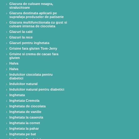
Glazura de culoare neagra,
stralucitoare
Glazura destinata aplicarii pe
suprafața produselor de patiserie
Glazura multifunctionala cu gust si
culoare intensa de ciocolata
Glazuri la cald
Glazuri la rece
Glazuri pentru inghetata
Grisine fara gluten Tom-Jerry
Grisine si crema de cacao fara
gluten
Halva
Halva
Indulcitor ciocolata pentru
diabetici
Indulcitor natural
Indulcitor natural pentru diabetici
Inghetata
Inghetata Cremola
Inghetata de ciocolata
Inghetata de vanilie
Inghetata la caserola
Inghetata la cornet
Inghetata la pahar
Inghetata pe bat