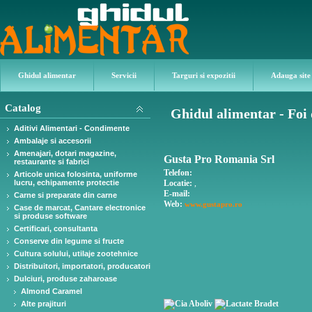
Ghidul alimentar
Servicii
Targuri si expozitii
Adauga site
Catalog
Ghidul alimentar - Foi
Aditivi Alimentari - Condimente
Ambalaje si accesorii
Amenajari, dotari magazine,
Gusta Pro Romania Srl
restaurante si fabrici
Telefon:
Articole unica folosinta, uniforme
lucru, echipamente protectie
Locatie:
,
E-mail:
Carne si preparate din carne
Web:
www.gustapro.ro
Case de marcat, Cantare electronice
si produse software
Certificari, consultanta
Conserve din legume si fructe
Cultura solului, utilaje zootehnice
Distribuitori, importatori, producatori
Dulciuri, produse zaharoase
Almond Caramel
Alte prajituri