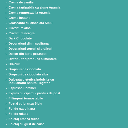
Crema de vanilie
Crema tartinabila cu alune Anamia
Crema termostabila Anamia
Creme instant
Croissante cu ciocolata Sibiu
Cuvertura alba
Cuvertura neagra
Dark Chocolate
Decorațiuni din napolitana
Decoratiuni torturi si prajituri
Desert din lapte proaspat
Distribuitori produse alimentare
Drajeuri
Dropsuri de ciocolata
Dropsuri de ciocolata alba
Dulceata dietetica indulcite cu
indulcitorul natural Tagatos
Espresso Caramel
Expres cu ciperci - produs de post
Filling-uri termostabile
Foetaj cu branza Sibiu
Foi de napolitana
Foi de rulada
Foietaj branza dulce
Foietaj cu gust de caise