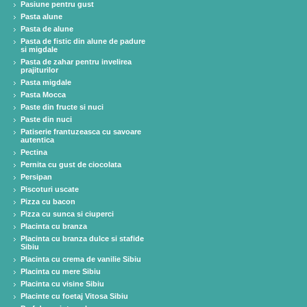
Pasiune pentru gust
Pasta alune
Pasta de alune
Pasta de fistic din alune de padure
si migdale
Pasta de zahar pentru invelirea
prajiturilor
Pasta migdale
Pasta Mocca
Paste din fructe si nuci
Paste din nuci
Patiserie frantuzeasca cu savoare
autentica
Pectina
Pernita cu gust de ciocolata
Persipan
Piscoturi uscate
Pizza cu bacon
Pizza cu sunca si ciuperci
Placinta cu branza
Placinta cu branza dulce si stafide
Sibiu
Placinta cu crema de vanilie Sibiu
Placinta cu mere Sibiu
Placinta cu visine Sibiu
Placinte cu foetaj Vitosa Sibiu