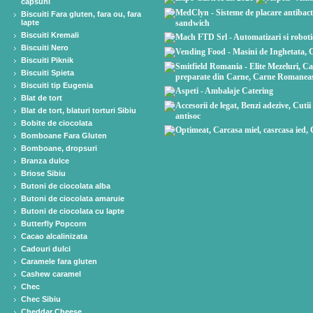
capsuni
Biscuiti Fara gluten, fara ou, fara
lapte
Biscuiti Kremali
Biscuiti Nero
Biscuiti Piknik
Biscuiti Spieta
Biscuiti tip Eugenia
Blat de tort
Blat de tort, blaturi torturi Sibiu
Bobite de ciocolata
Bomboane Fara Gluten
Bomboane, dropsuri
Branza dulce
Briose Sibiu
Butoni de ciocolata alba
Butoni de ciocolata amaruie
Butoni de ciocolata cu lapte
Butterfly Popcorn
Cacao alcalinizata
Cadouri dulci
Caramele fara gluten
Cashew caramel
Chec
Chec Sibiu
Cheddar Cheese