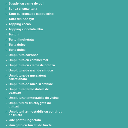
Strudel cu carne de pui
Sunca si smantana
Tano cu crema de cappuccino
Tarte din Kadayif
Topping cacao
Topping ciocolata alba
Torturi
Torturi inghetata
Turta dulce
Turta dulce
Umplutura cozonac
Umplutura cu caramel real
Umplutura cu crema de branza
Umplutura de arahide si nuca
Umplutura de nuca atent
selectionata
Umplutura de nuca si arahide
Umplutura termostabila de
coacaze
Umplutura termostabila de visine
Umpluturi cu fructe, gata de
utilizat
Umpluturi termostabile cu continut
de fructe
Vafe pentru inghetata
Variegato cu bucati de fructe