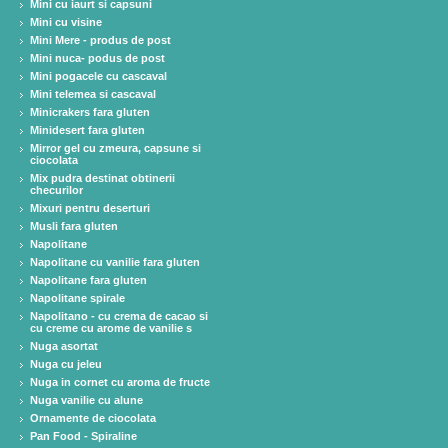
Mini cu iaurt si capsuni
Mini cu visine
Mini Mere - produs de post
Mini nuca- podus de post
Mini pogacele cu cascaval
Mini telemea si cascaval
Minicrakers fara gluten
Minidesert fara gluten
Mirror gel cu zmeura, capsune si
ciocolata
Mix pudra destinat obtinerii
checurilor
Mixuri pentru deserturi
Musli fara gluten
Napolitane
Napolitane cu vanilie fara gluten
Napolitane fara gluten
Napolitane spirale
Napolitano - cu crema de cacao si
cu creme cu arome de vanilie s
Nuga asortat
Nuga cu jeleu
Nuga in cornet cu aroma de fructe
Nuga vanilie cu alune
Ornamente de ciocolata
Pan Food - Spiraline