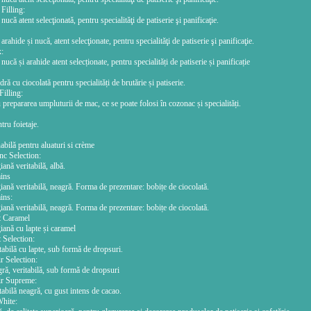
Filling:
ucă atent selecţionată, pentru specialităţi de patiserie şi panificaţie.
rahide și nucă, atent selecţionate, pentru specialităţi de patiserie şi panificaţie.
:
ucă și arahide atent selecționate, pentru specialități de patiserie și panificație
ă cu ciocolată pentru specialități de brutărie și patiserie.
illing:
prepararea umpluturii de mac, ce se poate folosi în cozonac și specialități.
ru foietaje.
abilă pentru aluaturi si crème
nc Selection:
iană veritabilă, albă.
ins
iană veritabilă, neagră. Forma de prezentare: bobițe de ciocolată.
ins:
iană veritabilă, neagră. Forma de prezentare: bobițe de ciocolată.
t Caramel
iană cu lapte și caramel
 Selection:
tabilă cu lapte, sub formă de dropsuri.
r Selection:
ră, veritabilă, sub formă de dropsuri
ir Supreme:
tabilă neagră, cu gust intens de cacao.
hite: