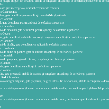
 neagră cu gust fin de alune, stabilă la congelare, cu aplicaţii în decorarea produselor de cofetări
lus:
 de grăsime vegetală, destinat cremelor de cofetărie
ic Cappuccino:
o, gata de utilizat pentru aplicaţii de cofetărie și patiserie.
ic Caramel:
gata de utilizat, pentru aplicaţii de cofetărie și patiserie.
ic Chocolate:
 de ciocolată gata de utilizat, pentru aplicaţii de cofetărie și patiserie.
ic Cocoa:
 gata de utilizat, stabilă la coacere şi congelare, cu aplicaţii în cofetărie şi patiserie.
ic Coconut:
de lămâie, gata de utilizat, cu aplicaţii în cofetărie şi patiserie.
ic Hazelnuts:
 de alune de pădure, gata de utilizat, cu aplicații în cofetărie și patiserie.
ic Imperial:
 de șampanie, gata de utilizat, cu aplicaţii în cofetărie şi patiserie.
sic Lemon:
, gata de utilizat, cu aplicaţii în cofetărie şi patiserie.
ic Vanilla
e, gata preparată, stabilă la coacere şi congelare, cu aplicaţii în cofetărie şi patiserie
m Dark Chocolate
lată neagră belgiană, gata preparată, cu gust intens, fin de ciocolată, stabilă la congelare – deco
termostabilă pentru obținerea cremelor cu aromă de vanilie, destinată umplerii și decorării produ
co:
termostabilă pentru obținerea cremelor cu aromă de cacao, destinată umplerii și decorării produse
s: