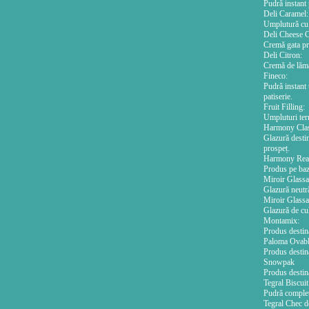
Pudră instant 
Deli Caramel:
Umplutură cu 
Deli Cheese 
Cremă gata pre
Deli Citron:
Cremă de lămâi
Fineco:
Pudră instant 
patiserie.
Fruit Filling:
Umpluturi termo
Harmony Clas
Glazură destin
prospeț.
Harmony Rea
Produs pe bază
Miroir Glassa
Glazură neutră
Miroir Glassa
Glazură de cul
Montamix:
Produs destina
Paloma Ovabl
Produs destina
Snowpak
Produs destina
Tegral Biscuit
Pudră completă
Tegral Chec d