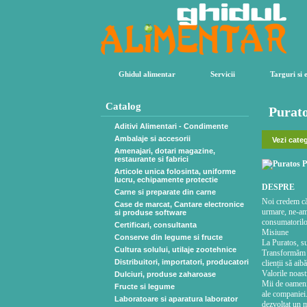
Ghidul alimentar
Servicii
Targuri si 
Catalog
Purato
Aditivi Alimentari - Condimente
Ambalaje si accesorii
Vezi categ
Amenajari, dotari magazine,
restaurante si fabrici
Articole unica folosinta, uniforme
lucru, echipamente protectie
DESPRE
Carne si preparate din carne
Noi credem că 
Case de marcat, Cantare electronice
urmare, ne-am 
si produse software
consumatorilor
Certificari, consultanta
Misiune
Conserve din legume si fructe
La Puratos, su
Cultura solului, utilaje zootehnice
Transformăm te
Distribuitori, importatori, producatori
clienții să ai
Valorile noast
Dulciuri, produse zaharoase
Mii de oameni 
Fructe si legume
ale companiei.
Laboratoare si aparatura laborator
dezvoltat un m