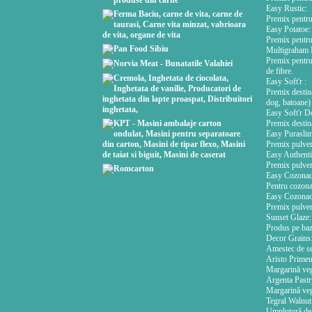
Easy Rustic:
Premix pentru 
Easy Potatoe:
Premix pentru 
Multigraham 
Premix pentru 
de fibre.
Easy Soft'r :
Premix destina
dog, batoane)
Easy Soft'r D
Premix destina
Easy Purasli
Premix pulveru
Easy Authent
Premix pulveru
Easy Cozonac
Pentru cozona
Easy Cozonac
Premix pulveru
Sunset Glaze:
Produs pe bază
Decor Grains
Amestec de sem
Aristo Primeur
Margarină veg
Argenta Pastr
Margarină veg
Tegral Walnu
Umplutură de n