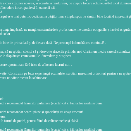
de a crea viziunea noastră, și aceasta la rândul său, ne inspiră fiecare acțiune, astfel încât dumneav
ți încredere în companie și în oamenii săi. .
pă
regul este mai puternic decât suma părţilor; mai simplu spus ne simțim bine lucrând împreună şi
tiinţa împăcată, ne menţinem standardele profesionale, ne onorăm obligaţiile, și astfel asigurăm
duselor..
e bine de prima dată și de fiecare dată. Ne preocupă îmbunătățirea continuă! .
ți să ne ajutăm clienţii să-şi dezvolte afacerile prin idei noi. Creăm un mediu care să stimuleze
re le răsplăteşte entuziasmul cu încredere şi susținere.
care oportunitate fără frica de a încerca lucruri noi. .
vație! Construim pe baza experienţei acumulate, scrutăm mereu noi orizonturi pentru a ne ajuta cl
entru un viitor mereu în schimbare.
nd:
dră recomandat făinurilor puternice (scurte) cât și făinurilor medii și bune.
dră recomandat pentru pâine și specialități cu coaja crocantă.
num:
b formă de pudră, pentru făină de calitate medie și slabă
dră recomandat făinurilor puternice (scurte) cât și făinurilor medii și bune.