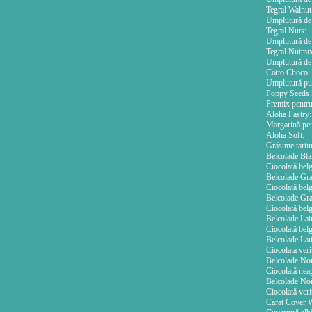
Tegral Walnut 
Umplutură de n
Tegral Nuts:
Umplutură de a
Tegral Nutmix
Umplutură de n
Cotto Choco:
Umplutură pudr
Poppy Seeds F
Premix pentru 
Aloha Pastry:
Margarină pent
Aloha Soft:
Grăsime tartin
Belcolade Bla
Ciocolată belg
Belcolade Gra
Ciocolată belg
Belcolade Gra
Ciocolată belg
Belcolade Lai
Ciocolată belg
Belcolade Lait
Ciocolata veri
Belcolade Noi
Ciocolată neag
Belcolade No
Ciocolată veri
Carat Cover W