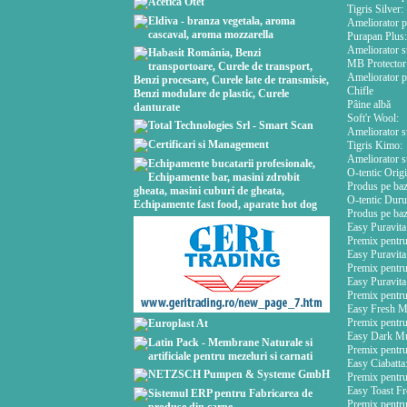
Tigris Silver:
Ameliorator p
Purapan Plus:
Ameliorator s
MB Protector
Ameliorator pe
Chifle
Pâine albă
Soft'r Wool:
Ameliorator s
Tigris Kimo:
Ameliorator su
O-tentic Origi
Produs pe baz
O-tentic Dur
Produs pe baz
Easy Puravita
Premix pentru 
Easy Puravit
Premix pentru 
Easy Puravita
Premix pentru 
Easy Fresh Mu
Premix pentru 
Easy Dark Mul
Premix pentru 
Easy Ciabatta
Premix pentru p
Easy Toast Fr
Premix pentru 