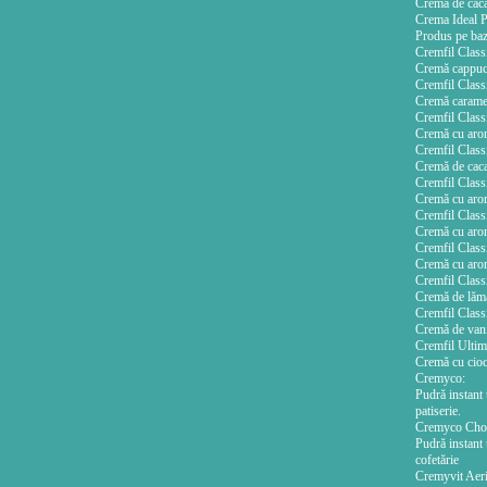
Cremă de cacao
Crema Ideal P
Produs pe bază
Cremfil Class
Cremă cappucin
Cremfil Class
Cremă caramel, 
Cremfil Class
Cremă cu aromă
Cremfil Class
Cremă de cacao,
Cremfil Class
Cremă cu aromă 
Cremfil Class
Cremă cu aromă
Cremfil Class
Cremă cu aromă
Cremfil Clas
Cremă de lămaie
Cremfil Class
Cremă de vanili
Cremfil Ulti
Cremă cu cioco
Cremyco:
Pudră instant 
patiserie.
Cremyco Cho
Pudră instant 
cofetărie
Cremyvit Aeri