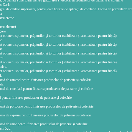
, de calitate superioară, pentru glazurarea și decorarea produselor de patiserie și cofetărie
ux Dark:
ră, de calitate superioară, pentru toate tipurile de aplicaţii de cofetărie. Forma de prezentare: dr
ma
tru creme.
tru aluaturi
aria
 obținerii spumelor, prăjiturilor și torturilor (stabilizant și aromatizant pentru frișcă)
ao:
 obținerii spumelor, prăjiturilor și torturilor (stabilizant și aromatizant pentru frișcă)
se:
 obținerii spumelor, prăjiturilor și torturilor (stabilizant și aromatizant pentru frișcă)
tre
 obținerii spumelor, prăjiturilor și torturilor (stabilizant și aromatizant pentru frișcă)
misu:
 obținerii spumelor, prăjiturilor și torturilor (stabilizant și aromatizant pentru frișcă)
l:
mă de caramel pentru finisarea produselor de patiserie şi cofetărie.
te:
mă de ciocolată pentru finisarea produselor de patiserie şi cofetărie.
 pentru finisarea produselor de patiserie şi cofetărie.
:
mă de portocale pentru finisarea produselor de patiserie şi cofetărie.
mă de căpșuni pentru finisarea produselor de patiserie şi cofetărie.
mă de caise pentru finisarea produselor de patiserie şi cofetărie.
rem 520: