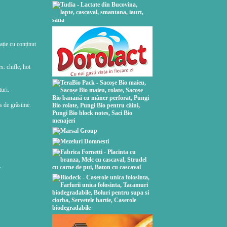
cație cu conținut
x: chifle, hot
uri.
us de grăsime.
.