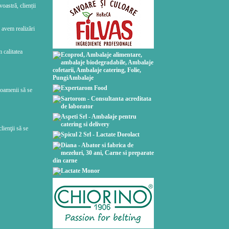
oastră, clienții
 avem realizări
 calitatea
 oamenii să se
ienţii să se