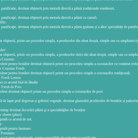
panificatie, destinat obținerii prin metodă directă a pâinii tradiționale românești.
panificaţie, destinat obţinerii prin metoda directă a pâinii cu cartofi.
Mix:
panificaţie, destinat obţinerii prin metoda directă a pâinii graham și a altor specialități de panifi
t obţinerii, printr-un procedeu simplu, a produselor din aluat dospit, simple sau cu umpluturi (e
olce:
t obţinerii, printr-un procedeu simplu, a produselor dulci din aluat dospit, simple sau cu umplut
m Cozonac:
lent pentru brutărie destinat obținerii printr-un procedeu simplu a cozonacilor cu conținut red
ic Cozonac Fresh:
lent pentru brutărie destinat obţinerii printr-un procedeu simplu a cozonacilor tradiţionali.
 Fresh Lemon:
ci cu aromă fină de lămâie
 Fresh de Post
lent destinat obţinerii printr-un procedeu simplu a cozonacilor de post.
 de lapte praf degresat și grăsimi vegetale, destinat glazurării produselor de brutărie și patiserie
:
inţe destinat decorării pâinii şi a specialităţilor de brutărie
 sheets (placi)
etală cu aromă de unt.
y:
etală pentru laminare.
t Premium:
ucă atent selecţionată, pentru specialităţi de patiserie şi panificaţie.