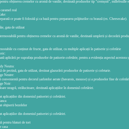
pentru obținerea cremelor cu aromă de vanilie, destinată produselor tip "cremșnit", millefeuille e
caramel real
Cake:
parată ce poate fi folosită şi ca bază pentru prepararea prăjiturilor cu branză (ex. Cheesecake).
e, gata de utilizat
termostabilă pentru obținerea cremelor cu aromă de vanilie, destinată umplerii și decorării produ
stabile cu conținut de fructe, gata de utilizat, cu multiple aplicații în patiserie și cofetărie
sic:
ată aplicării pe suprafața produselor de patiserie-cofetărie, pentru a evidenția aspectul acestora ș
dy Neutra:
 de pectină, gata de utilizat, destinat glazurării produselor de patiserie și cofetarie.
ge Neutre:
 convenientă pentru decorul șarlotelor aerate (bavarois, mousse) și a produselor fine de cofetări
ge Noir:
oare neagră, strălucitoare, destinată aplicațiilor în domeniul cofetăriei.
t aplicațiilor din domeniul patiseriei și cofetăriei.
anca
t obţinerii bezelelor
t aplicațiilor din domeniul patiseriei și cofetăriei.
:
 pentru blaturi de tort
e casa