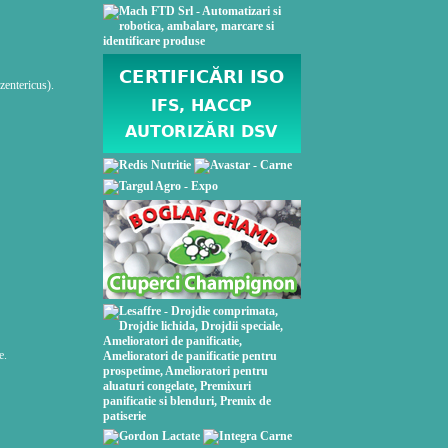
zentericus).
e.