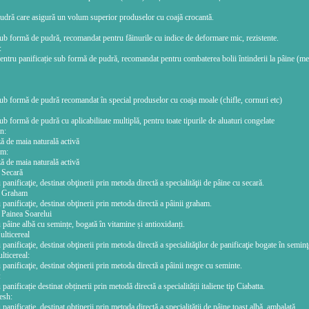
udră care asigură un volum superior produselor cu coajă crocantă.
ub formă de pudră, recomandat pentru făinurile cu indice de deformare mic, rezistente.
:
ntru panificație sub formă de pudră, recomandat pentru combaterea bolii întinderii la pâine (me
ub formă de pudră recomandat în special produselor cu coaja moale (chifle, cornuri etc)
b formă de pudră cu aplicabilitate multiplă, pentru toate tipurile de aluaturi congelate
n:
ă de maia naturală activă
um:
ă de maia naturală activă
 Secară
panificaţie, destinat obţinerii prin metoda directă a specialităţii de pâine cu secară.
a Graham
panificaţie, destinat obţinerii prin metoda directă a pâinii graham.
 Painea Soarelui
pâine albă cu semințe, bogată în vitamine și antioxidanți.
lticereal
panificaţie, destinat obţinerii prin metoda directă a specialităţilor de panificaţie bogate în seminţ
ticereal:
panificaţie, destinat obţinerii prin metoda directă a pâinii negre cu seminte.
:
anificație destinat obținerii prin metodă directă a specialității italiene tip Ciabatta.
esh:
panificaţie, destinat obţinerii prin metoda directă a specialităţii de pâine toast albă, ambalată.