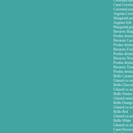
Cuvertură albă
Carat Coverl
Cuvertură neag
Argenta Cre
Margarină pen
Argenta Soft
Margarină pen
Bavarois Bulg
Produs destinat
Bavarois Cac
Produs destinat
Bavarois Frai
Produs destinat
Bavarois Neu
Produs destinat
Bavarois Tira
Produs destinat
Brillo Carame
Glazură cu aro
Brillo Chocola
Glazură cu aro
Brillo Neutra:
Glazură neutră
Brillo Orange
Glazură cu aro
Brillo Red
Glazură cu aro
Brillo White:
Glazură cu aro
Carat Decorc