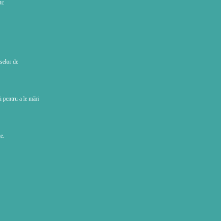
tc
selor de
i pentru a le mări
e.