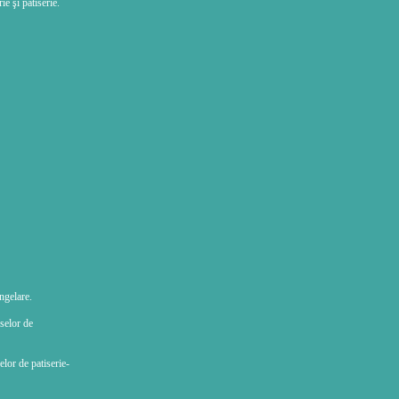
e şi patiserie.
ngelare.
selor de
lor de patiserie-