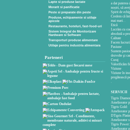
Lapte si produse lactate
a dat puterea 
Morarit si panificatie
noștri, să ave
Spirit de echi
Peste si preparate din peste
Credem că înt
Produse, echipamente si utilaje
mai mari. .
apicole
Etică
Restaurante, hoteluri, fast-food-uri
Lucrăm cu conş
Sistem Integral de Monitorizare
absolută a pro
Hardware si Software
Calitate
Transporturi produse alimentare
Facem lucruril
Utilaje pentru industria alimentara
Pasiune
Suntem pasiona
dezvolte şi ca
Parteneri
Curaj
Valorificăm fie
Viziune
Viziune în ino
pregătească p
.
SERVICII
Tigris Diamo
Ameliorator pu
Tigris Gold:
Ameliorator pu
DTigris Plati
Ameliorator su
Tigris Power:
Ameliorator pu