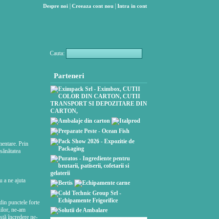
|
|
Despre noi
Creeaza cont nou
Intra in cont
Cauta:
Parteneri
mentare. Prin
 sănătatea
u a ne ajuta
din punctele forte
nilor, ne-am
stă încredere ne-