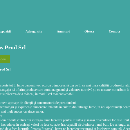
expozitii
Adauga site
Anunturi
Oferta
Contact
s Prod Srl
orii
peste tot în lume oamenii vor acorda o importanță din ce în ce mai mare calității produselor ali
angajat să oferim produse care combina gustul și valoarea nutritivă și, ca urmare, contribuie la
 și plăcerea de a mânca , în modul cel mai convenabil. .
ntem aproape de clienții și consumatorii de pretutindeni.
hnologii și experiențe alimentare întâlnite în culturi din întreaga lume, în noi oportunități pentr
bă mai mult succes cu afacerea lor.
re
din diferite culturi din întreaga lume lucrează pentru Puratos și însăși diversitatea lor este unul 
 Increderea în aceleași valori ne face cu adevărat capabili să oferim ce-i mai bun. De-a lungul a
od de a face lucrurile, "magia Puratos", bazat pe încredere reciprocă și înțelegere comună. Acea